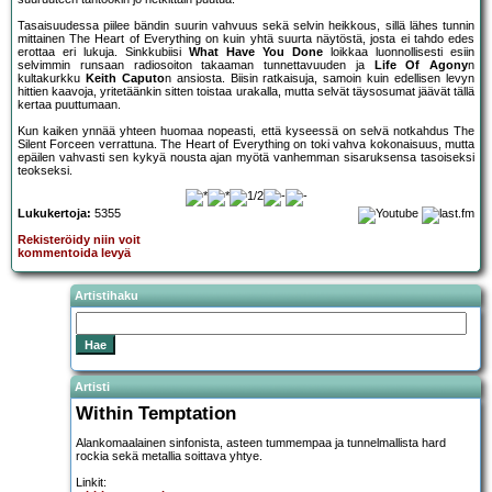
Tasaisuudessa piilee bändin suurin vahvuus sekä selvin heikkous, sillä lähes tunnin
mittainen The Heart of Everything on kuin yhtä suurta näytöstä, josta ei tahdo edes
erottaa eri lukuja. Sinkkubiisi
What Have You Done
loikkaa luonnollisesti esiin
selvimmin runsaan radiosoiton takaaman tunnettavuuden ja
Life Of Agony
n
kultakurkku
Keith Caputo
n ansiosta. Biisin ratkaisuja, samoin kuin edellisen levyn
hittien kaavoja, yritetäänkin sitten toistaa urakalla, mutta selvät täysosumat jäävät tällä
kertaa puuttumaan.
Kun kaiken ynnää yhteen huomaa nopeasti, että kyseessä on selvä notkahdus The
Silent Forceen verrattuna. The Heart of Everything on toki vahva kokonaisuus, mutta
epäilen vahvasti sen kykyä nousta ajan myötä vanhemman sisaruksensa tasoiseksi
teokseksi.
Lukukertoja:
5355
Rekisteröidy niin voit
kommentoida levyä
Artistihaku
Artisti
Within Temptation
Alankomaalainen sinfonista, asteen tummempaa ja tunnelmallista hard
rockia sekä metallia soittava yhtye.
Linkit: