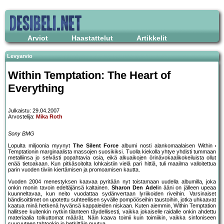
Arviot
Haastattelut
Artikkelit
Levyarvio
Within Temptation: The Heart of
Everything
Julkaistu: 29.04.2007
Arvostelija:
Mika Roth
Sony BMG
Lopulta miljoonia myynyt
The Silent Force
albumi nosti alankomaalaisen Within
Temptationin marginaalista massojen suosikiksi. Tuolla kiekolla yhtye yhdisti tummaan
metalliinsa jo selvästi popahtavia osia, eikä alkuaikojen örinävokaalikokeiluista ollut
enää tietoakaan. Kun pitkäsoitolta lohkaistiin vielä pari hittiä, tuli maailma valloitettua
parin vuoden tiiviin kiertämisen ja promoamisen kautta.
Vuoden 2004 menestyksen kaavaa pyritään nyt toistamaan uudella albumilla, joka
onkin monin tavoin edeltäjänsä kaltainen.
Sharon Den Adel
in ääni on jälleen upeaa
kuunneltavaa, kun neito vuodattaa sydänvertaan lyriikoiden riveihin. Varsinaiset
bändisoittimet on upotettu suhteellisen syvälle pompööseihin taustoihin, jotka uhkaavat
kaatua minä hetkenä hyvänsä kappaleiden niskaan. Kuten aiemmin, Within Temptation
hallitsee kuitenkin nytkin tilanteen täydellisesti, vaikka jokaiselle raidalle onkin ahdettu
materiaalia tolkuttomat määrät. Näin kaava toimii kuin toimiikin, vaikka sinfoniseen
suuruuteen tahtookin jo hetkittäin puutua.