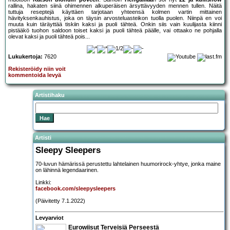
rallina, hakaten siinä ohimennen alkuperäisen ärsyttävyyden mennen tullen. Näitä
tuttuja reseptejä käyttäen tarjotaan yhteensä kolmen vartin mittainen
hävityksenkauhistus, joka on täysin arvosteluasteikon tuolla puolen. Niinpä en voi
muuta kuin täräyttää tiskiin kaksi ja puoli tähteä. Onkin siis vain kuulijasta kiinni
pistääkö tuohon saldoon toiset kaksi ja puoli tähteä päälle, vai ottaako ne pohjalla
olevat kaksi ja puoli tähteä pois...
Lukukertoja:
7620
Rekisteröidy niin voit
kommentoida levyä
Artistihaku
Artisti
Sleepy Sleepers
70-luvun hämärissä perustettu lahtelainen huumorirock-yhtye, jonka maine
on lähinnä legendaarinen.
Linkki:
facebook.com/sleepysleepers
(Päivitetty 7.1.2022)
Levyarviot
Eurowiisut Terveisiä Perseestä