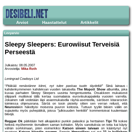
Arviot
Haastattelut
Artikkelit
Levyarvio
Sleepy Sleepers: Eurowiisut Terveisiä
Perseestä
Julkaistu: 08.05.2007
Arvostelija:
Mika Roth
Leningrad Cowboys Ltd
“
Pitäkää nenästänne kiinni, nyt tulee paskaa tuutin täydeltä!
” Siinä lainaus
kahdenkymmenen kahdeksan vuoden takaiselta
The Mopott Show
albumilta, joka
kuvaa parhaiten Sleepy Sleepers uusinta hengentuotetta. Otsakkeen mukaisesti
sliipparit mutiloivat tällä kertaa suomalaisia euroviisukappaleita vuosien varrelta.
Jokainen ralli vedetään läpi asianmukaisella räyhä-asenteella, säröisen kitararockin
toimiessa ohjenuorana. Säröä on tosin pistetty sitten sen verran reilusti, että
Neurosis
kin häkeltyisi moisesta puuron keitosta. Tuttuun tyyliin biisien väliin on
sujautettu myös puhepätkiä, joissa ”julkisuuden henkilöt” kommentoivat kuulemiaan
biisejä.
Reggae Ok
pätkitään heti alkajaisiksi punkin palasiksi ja herttainen
Tipi Tii
kokee
hetkeä myöhemmin tismalleen saman kohtalon. Myös sanoituksia on totta kai käyty
vähän sorkkimaan, joten esimerkiksi
Katson sineen taivaan
on kääntynyt nyt
muotoon
Katson blondin poveen
. Samoin
Hengaillaa
n soi nyt
22 ja kullishow