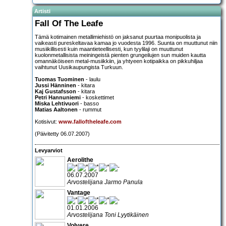
Artisti
Fall Of The Leafe
Tämä kotimainen metallimiehistö on jaksanut puurtaa monipuolista ja
vaikeasti pureskeltavaa kamaa jo vuodesta 1996. Suunta on muuttunut niin
musiikillisesti kuin maantieteellisesti, kun tyylilaji on muuttunut
kuolonmetallisista meiningeistä pienten grungeilujen sun muiden kautta
omannäköiseen metal-musiikkiin, ja yhtyeen kotipaikka on pikkuhiljaa
vaihtunut Uusikaupungista Turkuun.
Tuomas Tuominen
- laulu
Jussi Hänninen
- kitara
Kaj Gustafsson
- kitara
Petri Hannuniemi
- koskettimet
Miska Lehtivuori
- basso
Matias Aaltonen
- rummut
Kotisivut:
www.falloftheleafe.com
(Päivitetty 06.07.2007)
Levyarviot
Aerolithe
06.07.2007
Arvostelijana Jarmo Panula
Vantage
01.01.2006
Arvostelijana Toni Lyytikäinen
Volvere