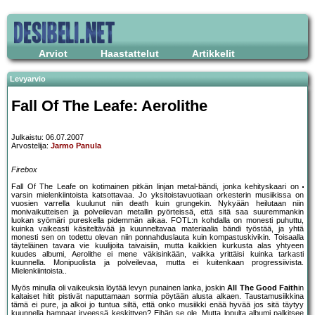
Arviot
Haastattelut
Artikkelit
Levyarvio
Fall Of The Leafe: Aerolithe
Julkaistu: 06.07.2007
Arvostelija:
Jarmo Panula
Firebox
Fall Of The Leafe on kotimainen pitkän linjan metal-bändi, jonka kehityskaari on
varsin mielenkiintoista katsottavaa. Jo yksitoistavuotiaan orkesterin musiikissa on
vuosien varrella kuulunut niin death kuin grungekin. Nykyään heilutaan niin
monivaikutteisen ja polveilevan metallin pyörteissä, että sitä saa suuremmankin
luokan syömäri pureskella pidemmän aikaa. FOTL:n kohdalla on monesti puhuttu,
kuinka vaikeasti käsiteltävää ja kuunneltavaa materiaalia bändi työstää, ja yhtä
monesti sen on todettu olevan niin ponnahduslauta kuin kompastuskivikin. Toisaalla
täyteläinen tavara vie kuulijoita taivaisiin, mutta kaikkien kurkusta alas yhtyeen
kuudes albumi, Aerolithe ei mene väkisinkään, vaikka yrittäisi kuinka tarkasti
kuunnella. Monipuolista ja polveilevaa, mutta ei kuitenkaan progressiivista.
Mielenkiintoista..
Myös minulla oli vaikeuksia löytää levyn punainen lanka, joskin
All The Good Faith
in
kaltaiset hitit pistivät naputtamaan sormia pöytään alusta alkaen. Taustamusiikkina
tämä ei pure, ja alkoi jo tuntua siltä, että onko musiikki enää hyvää jos sitä täytyy
kuunnella hampaat irveessä keskittyen? Eihän se ole. Mutta lopulta albumi palkitsee