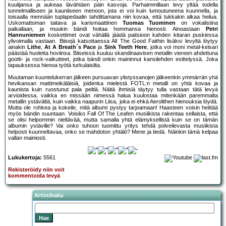
kuulijansa ja aukeaa lävähtäen päin kasvoja. Parhaimmillaan levy yltää todella
tunnelmalliseen ja kauniiseen menoon, jota ei voi kuin lumoutuneena kuunnella, ja
toisaalla mennään tuplapedaalin tahdittamana niin kovaa, että tukkakin alkaa heilua.
Uskomattoman taitava ja karismaattinen
Tuomas Tuominen
on vokalistina
paikallaan, ja muukin bändi hoitaa hommansa hienosti. Ainoastaan
Petri
Hannuniemen
koskettimet ovat vähällä jäädä paitsioon kahden kitaran puskiessa
ylivoimalla vastaan. Biisejä katsottaessa All The Good Faithin lisäksi levyltä löytyy
ainakin
Lithe
,
At A Breath´s Pace
ja
Sink Teeth Here
, jotka voi moni metal-keisari
päästää huoletta hoviinsa. Biiseissä kuuluu skandinaavisen metallin viereen ahdettuna
gootti- ja rock-vaikutteet, jotka bändi onkin maininnut kansilehden esittelyssä. Joka
tapauksessa hienoa työtä turkulaisilta.
Muutaman kuuntelukerran jälkeen pursuavan ylistyssanojen jälkeenkin ymmärrän yhä
hevikansan mattimeikäläisiä, joidenka mielestä FOTL:n metalli on yhtä kovaa ja
kaunista kuin ruostunut pala peltiä. Näitä ihmisiä täytyy tulla vastaan tätä levyä
arvioidessa, vaikka en missään nimessä halua kuulostaa mitenkään paremmalta
metallin ystävältä, kuin vaikka naapurin Liisa, joka ei ehkä Aerolithen hienouksia löydä.
Mutta ole rohkea ja kokeile, mitä albumi pystyy tarjoamaan! Haasteen voisin heittää
myös bändin suuntaan. Voisiko Fall Of The Leafen musiikista rakentaa sellaista, että
se olisi helpommin nieltävää, mutta samalla yhtä elämyksellistä kuin se on tämän
albumin ystäville? Vai onko tuhoon tuomittu yritys tehdä polveilevasta musiikista
helposti kuunneltavaa, onko se mahdoton yhtälö? Mene ja tiedä. Näinkin tämä kelpaa
vallan mainiosti.
Lukukertoja:
5561
Rekisteröidy niin voit
kommentoida levyä
Artistihaku