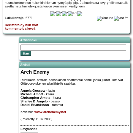
kuunteleminen tuo kuitenkin hieman hymyä piip-piip. Ja huolimatta levy-yhtiön matkalle
asettamista häiriötekijöistä toivon olennaisen välittyneen.
Lukukertoja:
6771
Rekisteröidy niin voit
kommentoida levyä
Artistihaku
Artisti
Arch Enemy
Ruotsalais-brittiläis-saksalainen deathmetal-bändi, jonka juuret ulottuvat
Göteborg-skenen alkulähteille saakka.
Angela Gossow
- laulu
Michael Amott
- kitara
Christopher Amott
- kitara
Sharlee D´Angelo
- basso
Daniel Erlandsson
- rummut
Kotisivut:
www.archenemy.net
(Päivitetty 11.07.2008)
Levyarviot