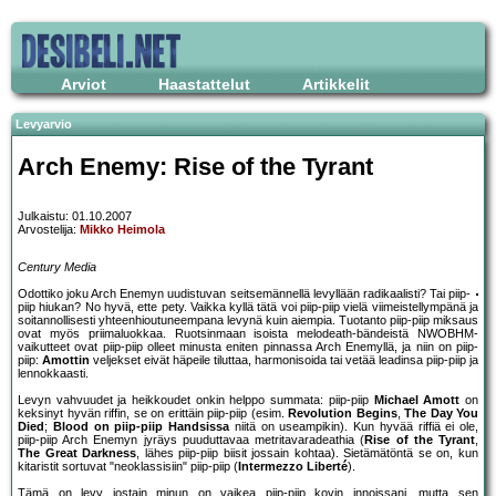
Arviot
Haastattelut
Artikkelit
Levyarvio
Arch Enemy: Rise of the Tyrant
Julkaistu: 01.10.2007
Arvostelija:
Mikko Heimola
Century Media
Odottiko joku Arch Enemyn uudistuvan seitsemännellä levyllään radikaalisti? Tai piip-
piip hiukan? No hyvä, ette pety. Vaikka kyllä tätä voi piip-piip vielä viimeistellympänä ja
soitannollisesti yhteenhioutuneempana levynä kuin aiempia. Tuotanto piip-piip miksaus
ovat myös priimaluokkaa. Ruotsinmaan isoista melodeath-bändeistä NWOBHM-
vaikutteet ovat piip-piip olleet minusta eniten pinnassa Arch Enemyllä, ja niin on piip-
piip:
Amottin
veljekset eivät häpeile tiluttaa, harmonisoida tai vetää leadinsa piip-piip ja
lennokkaasti.
Levyn vahvuudet ja heikkoudet onkin helppo summata: piip-piip
Michael Amott
on
keksinyt hyvän riffin, se on erittäin piip-piip (esim.
Revolution Begins
,
The Day You
Died
;
Blood on piip-piip Handsissa
niitä on useampikin). Kun hyvää riffiä ei ole,
piip-piip Arch Enemyn jyräys puuduttavaa metritavaradeathia (
Rise of the Tyrant
,
The Great Darkness
, lähes piip-piip biisit jossain kohtaa). Sietämätöntä se on, kun
kitaristit sortuvat "neoklassisiin" piip-piip (
Intermezzo Liberté
).
Tämä on levy jostain minun on vaikea piip-piip kovin innoissani, mutta sen