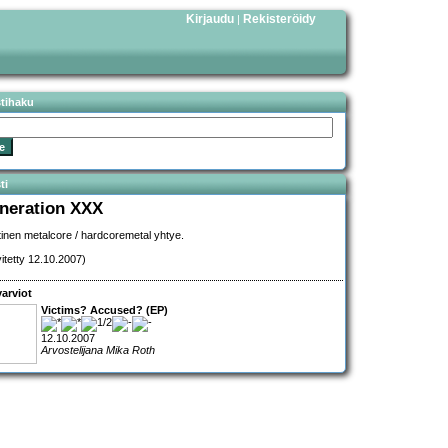
Kirjaudu
Rekisteröidy
|
stihaku
ti
neration XXX
inen metalcore / hardcoremetal yhtye.
vitetty 12.10.2007)
arviot
Victims? Accused? (EP)
12.10.2007
Arvostelijana Mika Roth