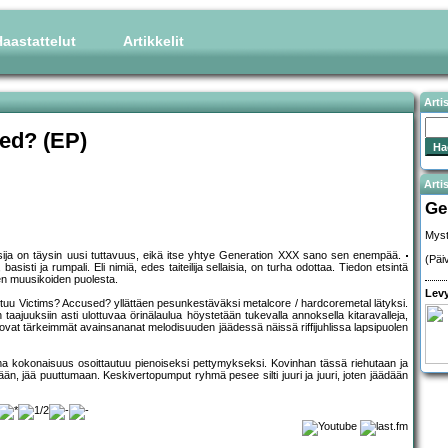
aastattelut
Artikkelit
Arti
ed? (EP)
Artis
Ge
Myst
aisija on täysin uusi tuttavuus, eikä itse yhtye Generation XXX sano sen enempää.
(Päi
basisti ja rumpali. Eli nimiä, edes taiteilija sellaisia, on turha odottaa. Tiedon etsintä
en muusikoiden puolesta.
Levy
utuu Victims? Accused? yllättäen pesunkestäväksi metalcore / hardcoremetal lätyksi.
aajuuksiin asti ulottuvaa örinälaulua höystetään tukevalla annoksella kitaravalleja,
 ovat tärkeimmät avainsananat melodisuuden jäädessä näissä riffijuhlissa lapsipuolen
ama kokonaisuus osoittautuu pienoiseksi pettymykseksi. Kovinhan tässä riehutaan ja
nään, jää puuttumaan. Keskivertopumput ryhmä pesee silti juuri ja juuri, joten jäädään