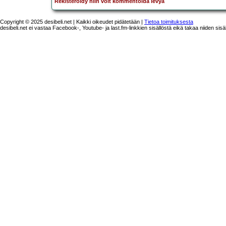
Rekisteröidy niin voit kommentoida levyä
Copyright © 2025 desibeli.net | Kaikki oikeudet pidätetään |
Tietoa toimituksesta
desibeli.net ei vastaa Facebook-, Youtube- ja last.fm-linkkien sisällöstä eikä takaa niiden sisä