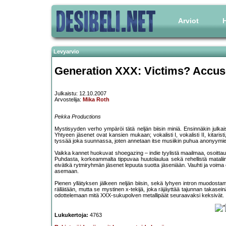
Arviot
H
Levyarvio
Generation XXX: Victims? Accus
Julkaistu: 12.10.2007
Arvostelija:
Mika Roth
Pekka Productions
Mystisyyden verho ympäröi tätä neljän biisin miniä. Ensinnäkin julk
Yhtyeen jäsenet ovat kansien mukaan; vokalisti I, vokalisti II, kitaristi, 
tyssää joka suunnassa, joten annetaan itse musiikin puhua anonyymi
Vaikka kannet huokuvat shoegazing – indie tyylistä maailmaa, osoitta
Puhdasta, korkeammalta tippuvaa huutolaulua sekä rehellistä mataliin t
eivätkä rytmiryhmän jäsenet lepuuta suotta jäseniään. Vauhti ja voima
asemaan.
Pienen yllätyksen jälkeen neljän biisin, sekä lyhyen intron muodost
rällätään, mutta se mystinen x-tekijä, joka räjäyttää tajunnan takasei
odottelemaan mitä XXX-sukupolven metallipäät seuraavaksi keksivät.
Lukukertoja:
4763