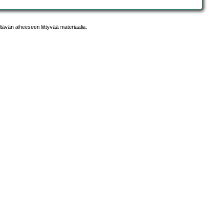
ltävän aiheeseen liittyvää materiaalia.