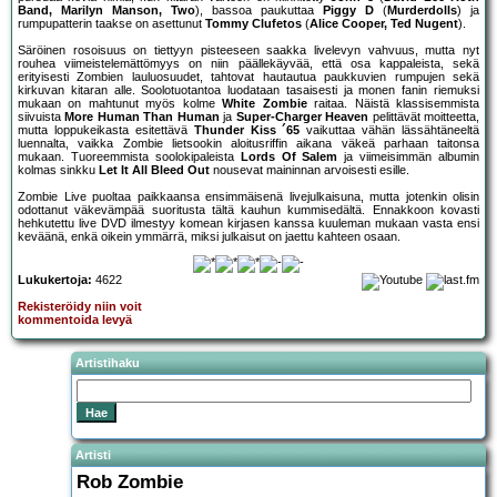
Band, Marilyn Manson, Two
), bassoa paukuttaa
Piggy D
(
Murderdolls
) ja
rumpupatterin taakse on asettunut
Tommy Clufetos
(
Alice Cooper, Ted Nugent
).
Säröinen rosoisuus on tiettyyn pisteeseen saakka livelevyn vahvuus, mutta nyt
rouhea viimeistelemättömyys on niin päällekäyvää, että osa kappaleista, sekä
erityisesti Zombien lauluosuudet, tahtovat hautautua paukkuvien rumpujen sekä
kirkuvan kitaran alle. Soolotuotantoa luodataan tasaisesti ja monen fanin riemuksi
mukaan on mahtunut myös kolme
White Zombie
raitaa. Näistä klassisemmista
siivuista
More Human Than Human
ja
Super-Charger Heaven
pelittävät moitteetta,
mutta loppukeikasta esitettävä
Thunder Kiss ´65
vaikuttaa vähän lässähtäneeltä
luennalta, vaikka Zombie lietsookin aloitusriffin aikana väkeä parhaan taitonsa
mukaan. Tuoreemmista soolokipaleista
Lords Of Salem
ja viimeisimmän albumin
kolmas sinkku
Let It All Bleed Out
nousevat maininnan arvoisesti esille.
Zombie Live puoltaa paikkaansa ensimmäisenä livejulkaisuna, mutta jotenkin olisin
odottanut väkevämpää suoritusta tältä kauhun kummisedältä. Ennakkoon kovasti
hehkutettu live DVD ilmestyy komean kirjasen kanssa kuuleman mukaan vasta ensi
keväänä, enkä oikein ymmärrä, miksi julkaisut on jaettu kahteen osaan.
Lukukertoja:
4622
Rekisteröidy niin voit
kommentoida levyä
Artistihaku
Artisti
Rob Zombie