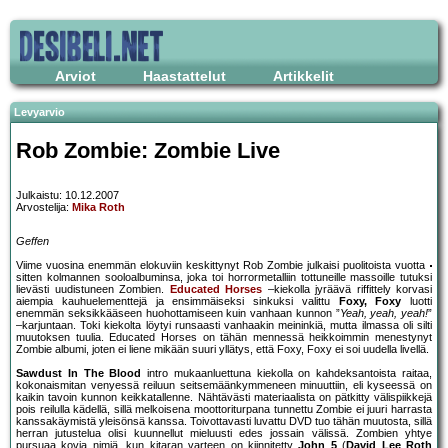
Arviot
Haastattelut
Artikkelit
Levyarvio
Rob Zombie: Zombie Live
Julkaistu: 10.12.2007
Arvostelija:
Mika Roth
Geffen
Viime vuosina enemmän elokuviin keskittynyt Rob Zombie julkaisi puolitoista vuotta
sitten kolmannen sooloalbuminsa, joka toi horrormetalliin tottuneille massoille tutuksi
lievästi uudistuneen Zombien.
Educated Horses
–kiekolla jyräävä riffittely korvasi
aiempia kauhuelementtejä ja ensimmäiseksi sinkuksi valittu
Foxy, Foxy
luotti
enemmän seksikkääseen huohottamiseen kuin vanhaan kunnon ”
Yeah, yeah, yeah!
”
–karjuntaan. Toki kiekolta löytyi runsaasti vanhaakin meininkiä, mutta ilmassa oli silti
muutoksen tuulia. Educated Horses on tähän mennessä heikkoimmin menestynyt
Zombie albumi, joten ei liene mikään suuri yllätys, että Foxy, Foxy ei soi uudella livellä.
Sawdust In The Blood
intro mukaanluettuna kiekolla on kahdeksantoista raitaa,
kokonaismitan venyessä reiluun seitsemäänkymmeneen minuuttiin, eli kyseessä on
kaikin tavoin kunnon keikkatallenne. Nähtävästi materiaalista on pätkitty välispiikkejä
pois reilulla kädellä, sillä melkoisena moottoriturpana tunnettu Zombie ei juuri harrasta
kanssakäymistä yleisönsä kanssa. Toivottavasti luvattu DVD tuo tähän muutosta, sillä
herran jutustelua olisi kuunnellut mieluusti edes jossain välissä. Zombien yhtye
pursuaa kovia nimiä, kun kitaran varteen on kiinnitetty
John 5
(
David Lee Roth