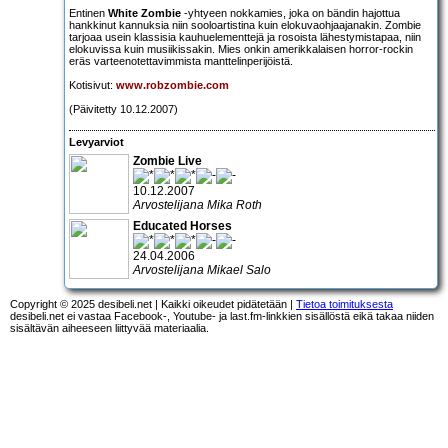
Entinen
White Zombie
-yhtyeen nokkamies, joka on bändin hajottua
hankkinut kannuksia niin sooloartistina kuin elokuvaohjaajanakin. Zombie
tarjoaa usein klassisia kauhuelementtejä ja rosoista lähestymistapaa, niin
elokuvissa kuin musiikissakin. Mies onkin amerikkalaisen horror-rockin
eräs varteenotettavimmista manttelinperijöistä.
Kotisivut:
www.robzombie.com
(Päivitetty 10.12.2007)
Levyarviot
Zombie Live
10.12.2007
Arvostelijana Mika Roth
Educated Horses
24.04.2006
Arvostelijana Mikael Salo
Copyright © 2025 desibeli.net | Kaikki oikeudet pidätetään |
Tietoa toimituksesta
desibeli.net ei vastaa Facebook-, Youtube- ja last.fm-linkkien sisällöstä eikä takaa niiden
sisältävän aiheeseen liittyvää materiaalia.