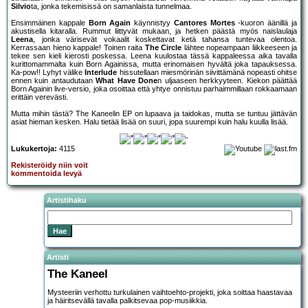
Silvio
ta, jonka tekemisissä on samanlaista tunnelmaa.
Ensimmäinen kappale
Born Again
käynnistyy
Cantores Mortes
-kuoron äänillä ja
akustisella kitaralla. Rummut liittyvät mukaan, ja hetken päästä myös naislaulaja
Leena
, jonka värisevät vokaalit koskettavat ketä tahansa tuntevaa olentoa.
Kerrassaan hieno kappale! Toinen raita
The Circle
lähtee nopeampaan liikkeeseen ja
tekee sen kieli kierosti poskessa. Leena kuulostaa tässä kappaleessa aika tavalla
kurittomammalta kuin Born Againissa, mutta erinomaisen hyvältä joka tapauksessa.
Ka-pow!! Lyhyt välike
Interlude
hissutellaan miesmörinän siivittämänä nopeasti ohitse
ennen kuin antaudutaan
What Have Done
n uljaaseen herkkyyteen. Kiekon päättää
Born Againin live-versio, joka osoittaa että yhtye onnistuu parhaimmillaan rokkaamaan
erittäin verevästi.
Mutta mihin tästä? The Kaneelin EP on lupaava ja taidokas, mutta se tuntuu jättävän
asiat hieman kesken. Halu tietää lisää on suuri, jopa suurempi kuin halu kuulla lisää.
Lukukertoja:
4115
Rekisteröidy niin voit
kommentoida levyä
Artistihaku
Artisti
The Kaneel
Mysteeriin verhottu turkulainen vaihtoehto-projekti, joka soittaa haastavaa
ja häiritsevällä tavalla palkitsevaa pop-musiikkia.