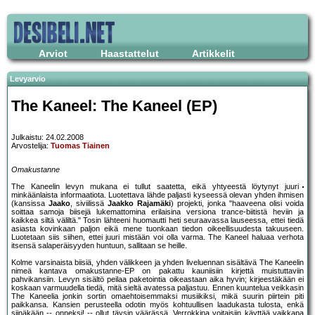
Arviot
Haastattelut
Artikkelit
Levyarvio
The Kaneel: The Kaneel (EP)
Julkaistu: 24.02.2008
Arvostelija:
Tuomas Tiainen
Omakustanne
The Kaneelin levyn mukana ei tullut saatetta, eikä yhtyeestä löytynyt juuri
minkäänlaista informaatiota. Luotettava lähde paljasti kyseessä olevan yhden ihmisen
(kansissa
Jaako
, siviilissä
Jaakko Rajamäki
) projekti, jonka "haaveena olisi voida
soittaa samoja biisejä lukemattomina erilaisina versiona trance-biitistä heviin ja
kaikkea siltä väliltä." Tosin lähteeni huomautti heti seuraavassa lauseessa, ettei tiedä
asiasta kovinkaan paljon eikä mene tuonkaan tiedon oikeellisuudesta takuuseen.
Luotetaan siis siihen, ettei juuri mistään voi olla varma. The Kaneel haluaa verhota
itsensä salaperäisyyden huntuun, sallitaan se heille.
Kolme varsinaista biisiä, yhden välikkeen ja yhden liveluennan sisältävä The Kaneelin
nimeä kantava omakustanne-EP on pakattu kauniisiin kirjettä muistuttaviin
pahvikansiin. Levyn sisältö peilaa paketointia oikeastaan aika hyvin; kirjeestäkään ei
koskaan varmuudella tiedä, mitä sieltä avatessa paljastuu. Ennen kuuntelua veikkasin
The Kaneelia jonkin sortin omaehtoisemmaksi musiikiksi, mikä suurin piirtein piti
paikkansa. Kansien perusteella odotin myös kohtuullisen laadukasta tulosta, enkä
siinäkään -- onneksi! -- ollut täysin väärässä. Verrokkina voitaisiin käyttää vaikkapa