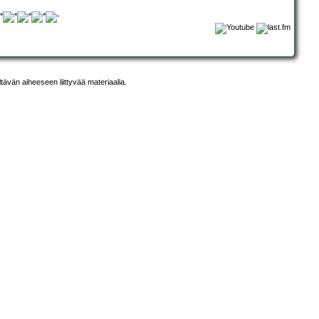
ltävän aiheeseen liittyvää materiaalia.