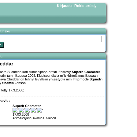
Kirjaudu
Rekisteröidy
|
stihaku
ti
eddar
iasta Suomeen kotiutunut hiphop-artisti. Ensilevy
Superb Character
aistiin tammikuussa 2008. Klubisoundia ja rn´b -biittejä musiikissaan
tävä Cheddar on tehnyt levyllään yhteistyötä mm.
Flipmode Squad
in
y Sham
in kanssa.
vitetty 17.3.2008)
arviot
Superb Character
17.03.2008
Arvostelijana Tuomas Tiainen