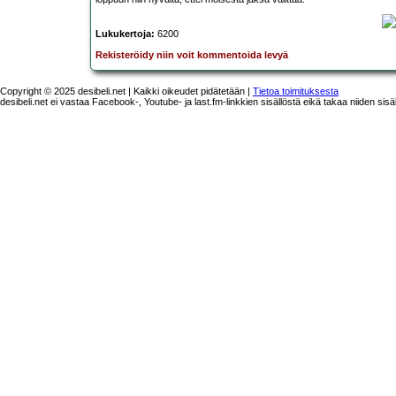
Lukukertoja:
6200
Rekisteröidy niin voit kommentoida levyä
Copyright © 2025 desibeli.net | Kaikki oikeudet pidätetään |
Tietoa toimituksesta
desibeli.net ei vastaa Facebook-, Youtube- ja last.fm-linkkien sisällöstä eikä takaa niiden sisä