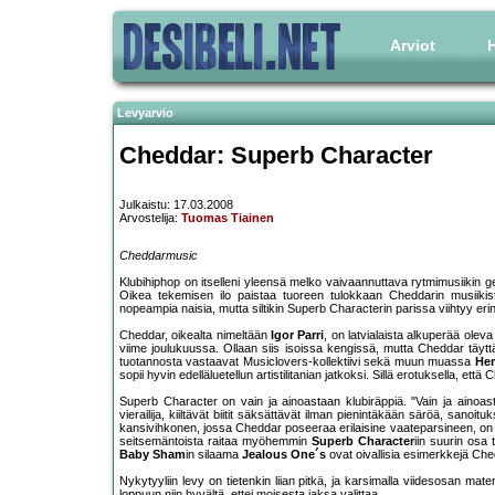
Arviot
H
Levyarvio
Cheddar: Superb Character
Julkaistu: 17.03.2008
Arvostelija:
Tuomas Tiainen
Cheddarmusic
Klubihiphop on itselleni yleensä melko vaivaannuttava rytmimusiikin g
Oikea tekemisen ilo paistaa tuoreen tulokkaan Cheddarin musiikista
nopeampia naisia, mutta siltikin Superb Characterin parissa viihtyy er
Cheddar, oikealta nimeltään
Igor Parri
, on latvialaista alkuperää oleva 
viime joulukuussa. Ollaan siis isoissa kengissä, mutta Cheddar täyttä
tuotannosta vastaavat Musiclovers-kollektiivi sekä muun muassa
Her
sopii hyvin edelläluetellun artistilitanian jatkoksi. Sillä erotuksella, e
Superb Character on vain ja ainoastaan klubiräppiä. "Vain ja ainoa
vierailija, kiiltävät biitit säksättävät ilman pienintäkään säröä, sanoit
kansivihkonen, jossa Cheddar poseeraa erilaisine vaateparsineen, on suo
seitsemäntoista raitaa myöhemmin
Superb Character
iin suurin osa 
Baby Sham
in silaama
Jealous One´s
ovat oivallisia esimerkkejä Ched
Nykytyyliin levy on tietenkin liian pitkä, ja karsimalla viidesosan mat
loppuun niin hyvältä, ettei moisesta jaksa valittaa.