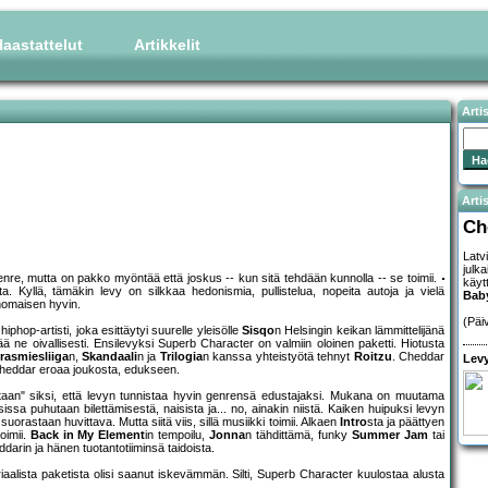
aastattelut
Artikkelit
Arti
Artis
Ch
Latv
julk
enre, mutta on pakko myöntää että joskus -- kun sitä tehdään kunnolla -- se toimii.
käyt
. Kyllä, tämäkin levy on silkkaa hedonismia, pullistelua, nopeita autoja ja vielä
Bab
inomaisen hyvin.
(Päi
hiphop-artisti, joka esittäytyi suurelle yleisölle
Sisqo
n Helsingin keikan lämmittelijänä
ä ne oivallisesti. Ensilevyksi Superb Character on valmiin oloinen paketti. Hiotusta
rasmiesliiga
n,
Skandaali
n ja
Trilogia
n kanssa yhteistyötä tehnyt
Roitzu
. Cheddar
Levy
ttä Cheddar eroaa joukosta, edukseen.
staan" siksi, että levyn tunnistaa hyvin genrensä edustajaksi. Mukana on muutama
uksissa puhutaan bilettämisestä, naisista ja... no, ainakin niistä. Kaiken huipuksi levyn
rastaan huvittava. Mutta siitä viis, sillä musiikki toimii. Alkaen
Intro
sta ja päättyen
toimii.
Back in My Element
in tempoilu,
Jonna
n tähdittämä, funky
Summer Jam
tai
darin ja hänen tuotantotiiminsä taidoista.
eriaalista paketista olisi saanut iskevämmän. Silti, Superb Character kuulostaa alusta