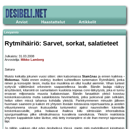
Arviot
Haastattelut
Artikkelit
Levyarvio
Rytmihäiriö: Sarvet, sorkat, salatieteet
Julkaistu: 31.03.2008
Arvostelija:
Mikko Lamberg
Sakara
Muisto keikalta jokunen vuosi sitten: olen katsomassa
Stam1na
a ja ennen kaikkea
Mokoma
a. Näitä ennen esiintyy itselleni suhteellisen tuntematon Rytmihäiriö, jonka
nimen ja konseptin tiesin, mutta itse musiikkia en ollut kuullut aiemmin. Vihan tunteet
syttyvät välittömästi orkesterin saapastellessa lavalle. Bändin laulaja rääkyy
ärsyttävästi, kitarointi on samanlaisen kuuloista nopeaa core-lätkytystä, joka ei tunnu
eroavan miljoonasta muusta kaltaisestaan. Bändin fanaattisin yleisö koostuu
keskenkasvuisista mutta satakiloisista hevimiehistä, jotka juoksevat päin selkääni,
heilun sitten missä tahansa kohdalla yleisöä. Parinkymmenen minuutin jälkeen
huomaan saaneeni jo kaiken irti yhtyeen itseään toistavasta repertuaarista ja astelen
vittuuntuneena sivuun ikuisuudelta tuntuneeksi ajaksi naureskellen kännisille
keskenkasvuisille, jotka hoilaavat ihaileva kiilu silmissään inhorealistisia
spurgumaailmaa pilke silmäkulmassa kuvailevia sanoituksia. Yleisön reaktioista
yhtyeen kappaleisiin tulee lävitse, että tietty ironianpiirre ei ole ihan mennyt tajunnasta
läpi.
Jo tällöin, vaikken ollut edes desibelissä töissä, mietin mitä mahdollisesti kirjoittaisin