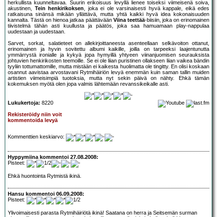
herkullista kuunneltavaa. Suurin erikoisuus levyllä lienee toiseksi viimeisenä soiva,
akustinen,
Tein henkirikoksen
, joka ei ole varsinaisesti hyvä kappale, eikä edes
ratkaisuna sinänsä mikään yllättävä, mutta yhtä kaikki hyvä idea kokonaisuuden
kannalta. Tästä on hienoa jatkaa päättävään
Viina teettää
-biisiin, joka on erinomainen
tiivistelmä tähän asti kuullusta ja päätös, joka saa hamuamaan play-nappulaa
uudestaan ja uudestaan.
Sarvet, sorkat, salatieteet on allekirjoittaneesta asenteellaan selkävoiton ottanut,
erinomainen ja hyvin sovitettu albumi kaikille, joilla on tarpeeksi laajentunutta
ymmärrystä ironialle ja kykyä jopa hymyillä yhtyeen viinanjuomisen seurauksista
johtuvien henkirikosten teemoille. Se ei ole liian puristinen ollakseen liian vaikea bändin
tyyliin tottumattomille, mutta mistään ei kaikesta huolimatta ole tingitty. En olisi koskaan
osannut aavistaa arvostavani Rytmihäiriön levyä enemmän kuin saman tallin muiden
artistien viimeisimpiä tuotoksia, mutta nyt sekin päivä on nähty. Ehkä tämän
kokemuksen myötä olen jopa valmis lähtemään revanssikeikalle asti.
Lukukertoja:
8220
Rekisteröidy niin voit
kommentoida levyä
Kommenttien keskiarvo:
Hyppymiina kommentoi 27.08.2008:
Pisteet:
Ehkä huontointa Rytmistä ikinä.
Hansu kommentoi 06.09.2008:
Pisteet:
Ylivoimaisesti parasta Rytmihäiriötä ikinä! Saatana on herra ja Seitsemän surman