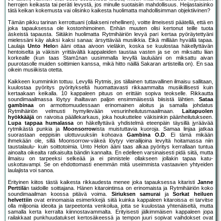
herrojen keikasta tai peräti levystä, jos minulle suotaisiin mahdollisuus. Heijastaisinko
tätä keikan kokemusta vai olisinko kaikesta huolimatta mahdollisimman objektiivinen?
Tämän pikku tarinan kerrottuani (ollakseni rehellinen), voitte ilmeisesti päätellä, että en
joka tapauksessa ole kostonhimoinen. Enhän muuten olisi kertonut teille tuota
äskeistä tapausta. Siitäkin huolimatta Rytmihäiriön levyä pari kertaa pyöräytettyäni
mielessäni käy aluksi kaksi sanaa: ärsyttävää musiikkia. Eikä millään hyvällä tapaa.
Laulaja
Unto Helo
n ääni ottaa aivoon vieläkin, koska se kuulostaa häkellyttävän
hentoiselta ja väkisin yrittävältä kappaleiden taustaa vasten ja se on miksattu liian
korkealle (kun taas Stam1nan uusimmalla levyllä lauluääni on miksattu aivan
puurotasolle muiden soittimien kanssa, mikä hitto näillä Sakaran artisteilla on). En saa
oikein musiikista otetta.
Kaikkeen kumminkin tottuu. Levyllä Rytmis, jos tällainen tuttavallinen ilmaisu sallitaan,
kuulostaa pyöritys pyöritykseltä huomattavasti rikkaammalta musiikillisesti kuin
kertaakaan keikalla. 10 kappaleen pituus on erittäin sopiva teokselle. Rikkautta
soundimaailmassa löytyy ihailtavan paljon ensimmäisestä biisistä lähtien.
Sataa
gambinaa
on armottomuudessaan erinomainen aloitus ja samalla johdatus
Rytmihäiriön velmusti hymyilevään vesurinheilutusmaailmaan.
Laitapuolen
hyökkääjä
on raivoisa päällekarkaus, joka houkuttelee väkisinkin päänheilutukseen.
Lupa tappaa humalassa
on häkellyttävä yhdistelmä eteenpäin täysillä jyräävää
rytmikästä punkia ja
Moonsorrow
ista muistuttavia kuoroja. Samaa linjaa jatkaa
suorastaan eeppisiin ulottuvuuksiin kohoava
Gambina O.D
. Ei tämä mikään
ihmekään ole, sillä Moonsorrow-väkeä löytyy vierailijoina levyltä hoitamassa niin
taustalaulu- kuin soittotoimia. Unto Helon ääni taas alkaa pyöritys kerrallaan tuntua
ainoalta oikealta ratkaisulta bändin kannalta. En edelleen varsinaisesti pidä siitä, mutta
ilmaisu on tarpeeksi selkeää ja ei pinnistele ollakseen jollakin tapaa katu-
uskottavampi. Se on ehdottomasti enemmän mitä useimmista vastaavien yhtyeiden
laulajista voi sanoa.
Erityinen kiitos tästä kaikesta rikkaudesta menee joka tapauksessa kitaristi
Janne
Perttilä
n taidoille soittajana. Hänen kitarointinsa on erinomaista ja Rytmihäiriön koko
soundimaailman koossa pitävä voima.
Siriuksen samurai
ja
Sorkat heiluen
helvettiin
ovat erinomaisia esimerkkejä siitä kuinka kappaleen kitaroissa ei tarvitse
olla miljoonia ideoita ja tarpeetonta venkoilua, jotta se kuulostaa yhtenäiseltä, mutta
samalla kerta kerralta kiinnostavammalta. Erityisesti jälkimmäisen kappaleen jopa
railakkaat punkhuudatukset kertosäkeessä ja tempon juuri sopivat vaihdokset ovat