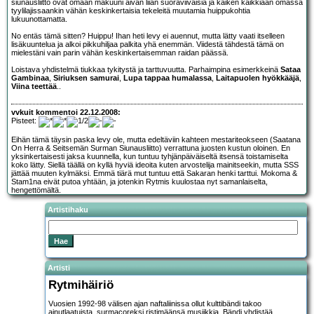
siunausliitto ovat omaan makuuni aivan liian suoraviivaisia ja kaiken kaikkiaan omassa
tyylilajissaankin vähän keskinkertaisia tekeleitä muutamia huippukohtia
lukuunottamatta.
No entäs tämä sitten? Huippu! Ihan heti levy ei auennut, mutta lätty vaati itselleen
lisäkuuntelua ja alkoi pikkuhiljaa palkita yhä enemmän. Viidestä tähdestä tämä on
mielestäni vain parin vähän keskinkertaisemman raidan päässä.
Loistava yhdistelmä tiukkaa tykitystä ja tarttuvuutta. Parhaimpina esimerkkeinä
Sataa
Gambinaa
,
Siriuksen samurai
,
Lupa tappaa humalassa
,
Laitapuolen hyökkääjä
,
Viina teettää
..
vvkuit kommentoi 22.12.2008:
Pisteet:
Eihän tämä täysin paska levy ole, mutta edeltäviin kahteen mestariteokseen (Saatana
On Herra & Seitsemän Surman Siunausliitto) verrattuna juosten kustun oloinen. En
yksinkertaisesti jaksa kuunnella, kun tuntuu tyhjänpäiväiseltä itsensä toistamiselta
koko lätty. Siellä täällä on kyllä hyviä ideoita kuten arvostelija mainitseekin, mutta SSS
jättää muuten kylmäksi. Emmä tiärä mut tuntuu että Sakaran henki tarttui. Mokoma &
Stam1na eivät putoa yhtään, ja jotenkin Rytmis kuulostaa nyt samanlaiselta,
hengettömältä.
Artistihaku
Artisti
Rytmihäiriö
Vuosien 1992-98 välisen ajan naftaliinissa ollut kulttibändi takoo
ainutlaatuista, surmacoreksi ristimäänsä musiikkia. Bändi yhdistää