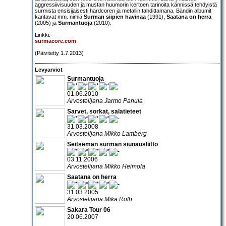
aggressiivisuuden ja mustan huumorin kertoen tarinoita kännissä tehdyistä
surmista ensisijaisesti hardcoren ja metallin tahdittamana. Bändin albumit
kantavat mm. nimiä
Surman siipien havinaa
(1991),
Saatana on herra
(2005) ja
Surmantuoja
(2010).
Linkki:
surmacore.com
(Päivitetty 1.7.2013)
Levyarviot
Surmantuoja
01.06.2010
Arvostelijana Jarmo Panula
Sarvet, sorkat, salatieteet
31.03.2008
Arvostelijana Mikko Lamberg
Seitsemän surman siunausliitto
03.11.2006
Arvostelijana Mikko Heimola
Saatana on herra
31.03.2005
Arvostelijana Mika Roth
Sakara Tour 06
20.06.2007