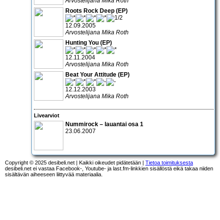
Arvostelijana Mika Roth
Roots Rock Deep (EP)
12.09.2005
Arvostelijana Mika Roth
Hunting You (EP)
12.11.2004
Arvostelijana Mika Roth
Beat Your Attitude (EP)
12.12.2003
Arvostelijana Mika Roth
Livearviot
Nummirock – lauantai osa 1
23.06.2007
Copyright © 2025 desibeli.net | Kaikki oikeudet pidätetään |
Tietoa toimituksesta
desibeli.net ei vastaa Facebook-, Youtube- ja last.fm-linkkien sisällöstä eikä takaa niiden
sisältävän aiheeseen liittyvää materiaalia.