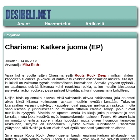
Arviot
Haastattelut
Artikkelit
Levyarvio
Charisma: Katkera juoma (EP)
Julkaistu: 14.06.2008
Arvostelija:
Mika Roth
Vajaa kolme vuotta sitten Charisma esitti
Roots Rock Deep
minillään yhden
kappaleen suomeksi ja kokeilu oli nähtävästi kaikkein asianosaisten mieleen, sillä nyt
laulukieli on vaihtunut tyystin ensimmäiseen kotimaiseen. Samalla yhtyeen tyylissä
on tapahtunut selvää liukumaa kohti rosoisinta rockia, action metallin jalostuessa
pistäväksi action rockiksi, jossa palaset loksahtavat kuin huomaamatta kohdilleen.
Neljän biisin ep ennakoi tulevaa, vielä valmisteilla olevaa pitkäsoittoa, jolla orkesteri
aikoo iskeä kiilansa kotimaisen raskaan musiikin leveään kenttään. Tukevien
kitaravallien varaan pystytetyt kappaleet ovat pääosin melkoista räiskettä, mutta
sahauksessa ja junttauksessa on mukana riittämiin erilaisia sävyjä, jotka tuovat
musiikkiin syvyyttä. Biiseihin on upotettu ovelia koukkuja jotka puraisevat jo ensi
kerralla, mutta jotka kestävät myös kuuntelukertojen paineen.
Teemu Ahtosen
laulu
on muuttunut entistä suoremmaksi huudoksi, mutta ottaen huomioon tarinoiden
raskauden, siirtymä on luonnollinen. Lyriikat ovatkin uudistuneen Charisman
yllätysase, sillä riveiltä ja rivien väleistä voi löytää runsaasti ajattelemisen aihetta.
Siinä missä Roots Rock Deep huipensi bändin englanninkielisen aikakauden, on
Katkera juoma vahva avaus uuteen suuntaan. Yhtye onkin nyt selvästi kypsempi