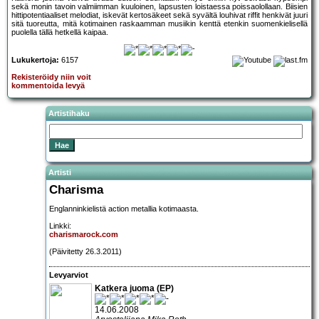
sekä monin tavoin valmiimman kuuloinen, lapsusten loistaessa poissaolollaan. Biisien
hittipotentiaaliset melodiat, iskevät kertosäkeet sekä syvältä louhivat riffit henkivät juuri
sitä tuoreutta, mitä kotimainen raskaamman musiikin kenttä etenkin suomenkielisellä
puolella tällä hetkellä kaipaa.
Lukukertoja:
6157
Rekisteröidy niin voit
kommentoida levyä
Artistihaku
Artisti
Charisma
Englanninkielistä action metallia kotimaasta.
Linkki:
charismarock.com
(Päivitetty 26.3.2011)
Levyarviot
Katkera juoma (EP)
14.06.2008