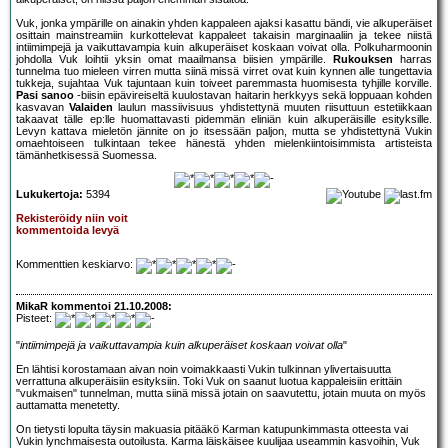
Vuk, jonka ympärille on ainakin yhden kappaleen ajaksi kasattu bändi, vie alkuperäiset
osittain mainstreamiin kurkottelevat kappaleet takaisin marginaaliin ja tekee niistä
intiimimpejä ja vaikuttavampia kuin alkuperäiset koskaan voivat olla. Polkuharmoonin
johdolla Vuk loihtii yksin omat maailmansa biisien ympärille.
Rukouksen
harras
tunnelma tuo mieleen virren mutta siinä missä virret ovat kuin kynnen alle tungettavia
tukkeja, sujahtaa Vuk tajuntaan kuin toiveet paremmasta huomisesta tyhjille korville.
Pasi sanoo
-biisin epävireiseltä kuulostavan haitarin herkkyys sekä loppuaan kohden
kasvavan
Valaiden
laulun massiivisuus yhdistettynä muuten riisuttuun estetiikkaan
takaavat tälle ep:lle huomattavasti pidemmän eliniän kuin alkuperäisille esityksille.
Levyn kattava mieletön jännite on jo itsessään paljon, mutta se yhdistettynä Vukin
omaehtoiseen tulkintaan tekee hänestä yhden mielenkiintoisimmista artisteista
tämänhetkisessä Suomessa.
Lukukertoja:
5394
Rekisteröidy niin voit
kommentoida levyä
Kommenttien keskiarvo:
MikaR kommentoi 21.10.2008:
Pisteet:
"
intiimimpejä ja vaikuttavampia kuin alkuperäiset koskaan voivat olla
"
En lähtisi korostamaan aivan noin voimakkaasti Vukin tulkinnan ylivertaisuutta
verrattuna alkuperäisiin esityksiin. Toki Vuk on saanut luotua kappaleisiin erittäin
"vukmaisen" tunnelman, mutta siinä missä jotain on saavutettu, jotain muuta on myös
auttamatta menetetty.
On tietysti lopulta täysin makuasia pitääkö Karman katupunkimmasta otteesta vai
Vukin lynchmaisesta outoilusta. Karma läiskäisee kuulijaa useammin kasvoihin, Vuk