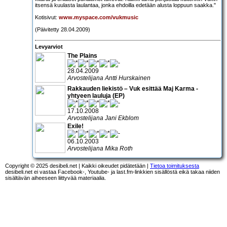
itsensä kuulasta laulantaa, jonka ehdoilla edetään alusta loppuun saakka."
Kotisivut:
www.myspace.com/vukmusic
(Päivitetty 28.04.2009)
Levyarviot
The Plains
28.04.2009
Arvostelijana Antti Hurskainen
Rakkauden liekistö – Vuk esittää Maj Karma -
yhtyeen lauluja (EP)
17.10.2008
Arvostelijana Jani Ekblom
Exile!
06.10.2003
Arvostelijana Mika Roth
Copyright © 2025 desibeli.net | Kaikki oikeudet pidätetään |
Tietoa toimituksesta
desibeli.net ei vastaa Facebook-, Youtube- ja last.fm-linkkien sisällöstä eikä takaa niiden
sisältävän aiheeseen liittyvää materiaalia.