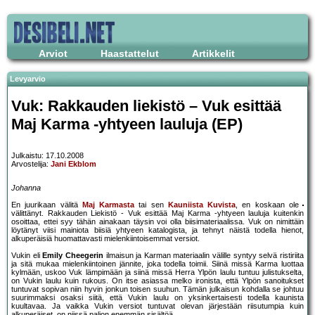
Arviot
Haastattelut
Artikkelit
Levyarvio
Vuk: Rakkauden liekistö – Vuk esittää
Maj Karma -yhtyeen lauluja (EP)
Julkaistu: 17.10.2008
Arvostelija:
Jani Ekblom
Johanna
En juurikaan välitä
Maj Karmasta
tai sen
Kauniista Kuvista
, en koskaan ole
välittänyt. Rakkauden Liekistö - Vuk esittää Maj Karma -yhtyeen lauluja kuitenkin
osoittaa, ettei syy tähän ainakaan täysin voi olla biisimateriaalissa. Vuk on nimittäin
löytänyt viisi mainiota biisiä yhtyeen katalogista, ja tehnyt näistä todella hienot,
alkuperäisiä huomattavasti mielenkiintoisemmat versiot.
Vukin eli
Emily Cheegerin
ilmaisun ja Karman materiaalin välille syntyy selvä ristiriita
ja sitä mukaa mielenkiintoinen jännite, joka todella toimii. Siinä missä Karma luottaa
kylmään, uskoo Vuk lämpimään ja siinä missä Herra Ylpön laulu tuntuu julistukselta,
on Vukin laulu kuin rukous. On itse asiassa melko ironista, että Ylpön sanoitukset
tuntuvat sopivan niin hyvin jonkun toisen suuhun. Tämän julkaisun kohdalla se johtuu
suurimmaksi osaksi siitä, että Vukin laulu on yksinkertaisesti todella kaunista
kuultavaa. Ja vaikka Vukin versiot tuntuvat olevan järjestään riisutumpia kuin
alkuperäiset, on niissä paljon enemmän sisältöä.