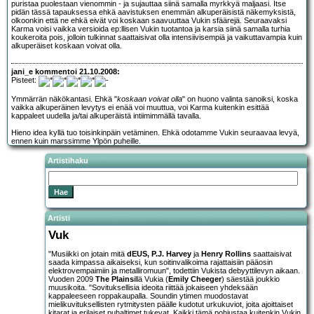
puristaa puolestaan vienommin - ja sujauttaa siinä samalla myrkkyä maljaasi. Itse
pidän tässä tapauksessa ehkä aavistuksen enemmän alkuperäisistä näkemyksistä,
olkoonkin että ne ehkä eivät voi koskaan saavuuttaa Vukin sfäärejä. Seuraavaksi
Karma voisi vaikka versioida ep:llisen Vukin tuotantoa ja karsia siinä samalla turhia
koukeroita pois, jolloin tulkinnat saattaisivat olla intensiivisempiä ja vaikuttavampia kuin
alkuperäiset koskaan voivat olla.
jani_e kommentoi 21.10.2008:
Pisteet:
Ymmärrän näkökantasi. Ehkä "
koskaan voivat olla
" on huono valinta sanoiksi, koska
vaikka alkuperäinen levytys ei enää voi muuttua, voi Karma kuitenkin esittää
kappaleet uudella ja/tai alkuperäistä intiimimmällä tavalla.
Hieno idea kyllä tuo toisinkinpäin vetäminen. Ehkä odotamme Vukin seuraavaa levyä,
ennen kuin marssimme Ylpön puheille.
Artistihaku
Artisti
Vuk
"Musiikki on jotain mitä
dEUS, P.J. Harvey
ja
Henry Rollins
saattaisivat
saada kimpassa aikaiseksi, kun soitinvalikoima rajattaisiin pääosin
elektrovempaimiin ja metalliromuun", todettiin Vukista debyyttilevyn aikaan.
Vuoden 2009
The Plains
illä Vukia (
Emily Cheeger
) säestää joukkio
muusikoita. "Sovituksellisia ideoita riittää jokaiseen yhdeksään
kappaleeseen roppakaupalla. Soundin ytimen muodostavat
mielikuvituksellisten rytmitysten päälle kudotut urkukuviot, joita ajoittaiset
kitarat ja erilaiset puhaltimet tukevat. Kaikki tämä pohjustaa kuitenkin Vukin