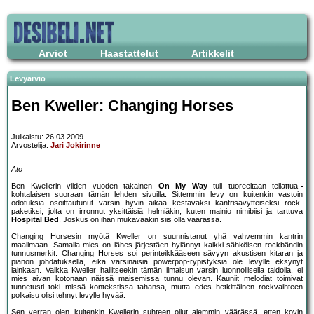
Arviot
Haastattelut
Artikkelit
Levyarvio
Ben Kweller: Changing Horses
Julkaistu: 26.03.2009
Arvostelija:
Jari Jokirinne
Ato
Ben Kwellerin viiden vuoden takainen
On My Way
tuli tuoreeltaan teilattua
kohtalaisen suoraan tämän lehden sivuilla. Sittemmin levy on kuitenkin vastoin
odotuksia osoittautunut varsin hyvin aikaa kestäväksi kantrisävytteiseksi rock-
paketiksi, jolta on irronnut yksittäisiä helmiäkin, kuten mainio nimibiisi ja tarttuva
Hospital Bed
. Joskus on ihan mukavaakin siis olla väärässä.
Changing Horsesin myötä Kweller on suunnistanut yhä vahvemmin kantrin
maailmaan. Samalla mies on lähes järjestäen hylännyt kaikki sähköisen rockbändin
tunnusmerkit. Changing Horses soi perinteikkääseen sävyyn akustisen kitaran ja
pianon johdatuksella, eikä varsinaisia powerpop-rypistyksiä ole levylle eksynyt
lainkaan. Vaikka Kweller hallitseekin tämän ilmaisun varsin luonnollisella taidolla, ei
mies aivan kotonaan näissä maisemissa tunnu olevan. Kauniit melodiat toimivat
tunnetusti toki missä kontekstissa tahansa, mutta edes hetkittäinen rockvaihteen
polkaisu olisi tehnyt levylle hyvää.
Sen verran olen kuitenkin Kwellerin suhteen ollut aiemmin väärässä, etten kovin