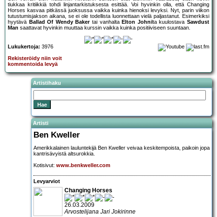
tiukkaa kritiikkiä tohdi linjantarkistuksesta esittää. Voi hyvinkin olla, että Changing
Horses kasvaa pitkässä juoksussa vaikka kuinka hienoksi levyksi. Nyt, parin viikon
tutustumisjakson aikana, se ei ole todellista luonnettaan vielä paljastanut. Esimerkiksi
hyytävä
Ballad Of Wendy Baker
tai vanhalta
Elton John
ilta kuulostava
Sawdust
Man
saattavat hyvinkin muuttaa kurssin vaikka kuinka positiiviseen suuntaan.
Lukukertoja:
3976
Rekisteröidy niin voit
kommentoida levyä
Artistihaku
Artisti
Ben Kweller
Amerikkalainen lauluntekijä Ben Kweller veivaa keskitempoista, paikoin jopa
kantrisävyistä altsurokkia.
Kotisivut:
www.benkweller.com
Levyarviot
Changing Horses
26.03.2009
Arvostelijana Jari Jokirinne