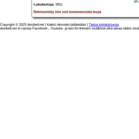
Lukukertoja:
3851
Rekisteröidy niin voit kommentoida levyä
Copyright © 2025 desibeli.net | Kaikki oikeudet pidätetään |
Tietoa toimituksesta
desibeli.net ei vastaa Facebook-, Youtube- ja last.fm-linkkien sisällöstä eikä takaa niiden sisä