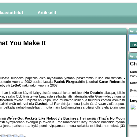
aastattelut
Artikkelit
Arti
at You Make It
Artis
Ch
Kali
vakuu
kuulosta huonolta paperilla eikä myöskään yhtään paskemmin rullaa kaiuttimista.
stettiin vuonna 2002 basisti-laulaja
Patrick Fitzgerald
in ja solisti
Karen Roberts
in
Koti
debyytti
LeBeC
näki valon vuonna 2007.
(Päi
ö. Ihan jo näiden käyttö lajityypissä nostaa hiukan mieleen
No Doubt
in alkuajat, jolloin
n, saako CLB tiivistettyä kaavasta sellaista hittimateriaalia että Gravity-levy nousisi
 toivotulla tavalla. Poljento on kelpo, ilme mukavan iloinen ja tuuttaus kohtaa osuvasti
Levy
aikki eivät toki voi olla
Clash
eja tai
Rancid
eja, mutta jotain tästä vaan vielä uupuu.
pelkällä riehakkuudellaan, mutta näin kotikuuntelussa pitäisi olla vielä jotain sen
ärinä
We´ve Got Pockets Like Nobody´s Business
. Heti perään
That´s No Moon
ti hymyilevään svengiin ja takaisin. Pääsääntöisesti lätty tarjoilee kuitenkin hyvää
a jonka parissa saa kyllä puntin vipajamaan mutta sellaisia todellisia hurmoksia jää