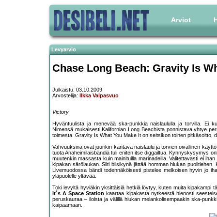
Arviot
H
Levyarvio
Chase Long Beach: Gravity Is Wh
Julkaistu: 03.10.2009
Arvostelija:
Ilkka Valpasvuo
Victory
Hyväntuulista ja menevää ska-punkkia naislaululla ja torvilla. Ei 
Nimensä mukaisesti Kalifornian Long Beachista ponnistava yhtye peru
toimesta. Gravity Is What You Make It on seitsikon toinen pitkäsoitto, 
Vahvuuksina ovat juurikin kantava naislaulu ja torvien oivallinen käytt
tuota Anaheimilaisbändiä tuli eniten itse diggailtua. Kynnyskysymys onki
muutenkin massasta kuin mainituilla marinadeilla. Valitettavasti ei ihan
kipakan särölaukan. Silti biisikynä jättää homman hiukan puolitiehen. K
Livemuodossa bändi todennäköisesti pistelee melkoisen hyvin jo ihan 
yläpuolelle yltävää.
Toki levyltä hyviäkin yksittäisiä hetkiä löytyy, kuten muita kipakampi t
It´s A Space Station
kaartaa kipakasta nytkeestä hienosti seesteises
peruskauraa – iloista ja välillä hiukan melankolisempaakin ska-punkki
kaipaamaan.