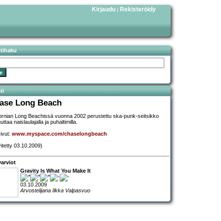
Kirjaudu
Rekisteröidy
|
stihaku
ti
ase Long Beach
fornian Long Beachissä vuonna 2002 perustettu ska-punk-seitsikko
ttaa naislaulajalla ja puhaltimilla.
sivut:
www.myspace.com/chaselongbeach
vitetty 03.10.2009)
arviot
Gravity Is What You Make It
03.10.2009
Arvostelijana Ilkka Valpasvuo