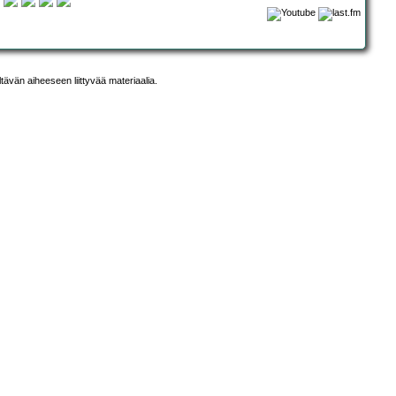
ltävän aiheeseen liittyvää materiaalia.