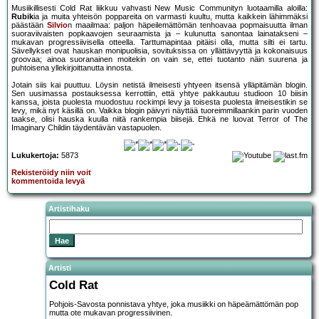
Musiikillisesti Cold Rat liikkuu vahvasti New Music Communityn luotaamilla aloilla:
Rubik
ia ja muita yhteisön poppareita on varmasti kuultu, mutta kaikkein lähimmäksi
päästään
Silvio
n maailmaa: paljon häpeilemättömän tenhoavaa popmaisuutta ilman
suoraviivaisten popkaavojen seuraamista ja – kulunutta sanontaa lainatakseni –
mukavan progressiivisella otteella. Tarttumapintaa pitäisi olla, mutta silti ei tartu.
Sävellykset ovat hauskan monipuolisia, sovituksissa on yllättävyyttä ja kokonaisuus
groovaa; ainoa suoranainen moitekin on vain se, ettei tuotanto näin suurena ja
puhtoisena yllekirjoittanutta innosta.
Jotain siis kai puuttuu. Löysin netistä ilmeisesti yhtyeen itsensä ylläpitämän blogin.
Sen uusimassa postauksessa kerrottiin, että yhtye pakkautuu studioon 10 biisin
kanssa, joista puolesta muodostuu rockimpi levy ja toisesta puolesta ilmeisestikin se
levy, mikä nyt käsillä on. Vaikka blogin päivyri näyttää tuoreimmillaankin parin vuoden
taakse, olisi hauska kuulla niitä rankempia biisejä. Ehkä ne luovat Terror of The
Imaginary Childin täydentävän vastapuolen.
Lukukertoja:
5873
Rekisteröidy niin voit
kommentoida levyä
Artistihaku
Artisti
Cold Rat
Pohjois-Savosta ponnistava yhtye, joka musiikki on häpeämättömän pop
mutta ote mukavan progressiivinen.