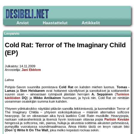
Arviot
Haastattelut
Artikkelit
Levyarvio
Cold Rat: Terror of The Imaginary Child
(EP)
Julkaistu: 14.11.2009
Arvostelija:
Jani Ekblom
Lahna
Pohjois-Savon suunnilta ponnistava
Cold Rat
on kahden miehen luomus.
Tomas
Lamas
ja
Sten Heiskanen
ovat hoitaneet sävellykset ja sanoitukset ja soittaneetkin
suuren osan – ainoastaan rytmipuoli jätetään herrojen
A. Seppänen
(
Turmion
kätilöiden
DQ
) ja
Mikko Antikainen
huomaan, ja hyvä niin. Cold Rat on nimittäin
useamman osatekijän summa kuin kahden.
Yhtyeen ydinkaksikko näyttäisi pitävän sanoilla leikkimisestä, ja luonnehtiikin Terror of
The Imaginary Childia – yhtyeen esikoisjulkaisua – määrein alternative softcore
heavypop. Se on oikeastaan aika hyvä laatikko Cold Ratin musiikille. Heavypopia,
raskaan vakavahenkistä ja itsensä hyvin tosissaan ottavaa popia
Pariisin Kevään
hengessä ja softcorea, niin, pianoa, huiluja ja akustisia soittimia aikuisten pehmeässä,
pumpulilla vuoratussa soundimaailmassa. Ainoa irtiotto tästä on levyn raisuin biisi
(Don´t) Write It On The Wall
, joka melko kepeästi rockaa sekin.