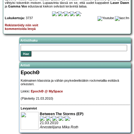
viihtyisi toisenkin moisen. Lupaavinta tässä on se, että uudet kappaleet
Laser Dawn
ja
Gamma Vox
edustavat kiekon selvästi terävintä laitaa.
Lukukertoja:
3737
Rekisteröidy niin voit
kommentoida levyä
Artistihaku
Artisti
EpochΘ
Kotimainen klassista ja vähän psykedeelistäkin rockmetallia esittävä
orkesteri.
Linkki:
EpochΘ @ MySpace
(Päivitetty 21.03.2010)
Levyarviot
Between The Storms (EP)
21.03.2010
Arvostelijana Mika Roth