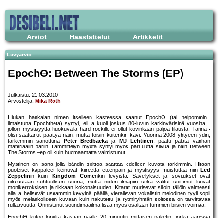
Arviot
Haastattelut
Artikkelit
Levyarvio
EpochΘ: Between The Storms (EP)
Julkaistu: 21.03.2010
Arvostelija:
Mika Roth
Hiukan hankalan nimen itselleen kasteessa saanut EpochΘ (tai helpommin
ilmaistuna Epochtheta) syntyi, eli ja kuoli joskus 80-luvun karkinvärisinä vuosina,
jolloin mystisyyttä huokuvalla hard rockille ei ollut kovinkaan paljoa tilausta. Tarina
olisi saattanut päättyä näin, mutta toisin kuitenkin kävi. Vuonna 2008 yhtyeen ydin,
tarkemmin sanottuna
Peter Bredbacka
ja
MJ Lehtinen
, päätti palata vanhan
materiaalin pariin. Lämmittelyn myötä syntyi myös pari uutta siivua ja näin Between
The Storms –ep oli kuin huomaamatta valmistunut.
Mystinen on sana jolla bändin soittoa saattaa edelleen kuvata tarkimmin. Hitaan
puoleiset kappaleet keinuvat kiireettä eteenpäin ja mystisyys muistuttaa niin
Led
Zeppelin
in kuin
Kingdom Come
nkin levyistä. Sävellykset ja sovitukset ovat
oikeastaan suhteellisen suoria, mutta niiden ilmapiiri sekä valitut soittimet luovat
monikerroksisen ja rikkaan kokonaisuuden. Kitarat murisevat silloin tällöin vaimeasti
alla ja helisevät useammin kevyinä päällä, vierailevan vokalistin melodinen tyyli sopii
myös melankoliseen kuvaan kuin nakutettu ja rytmiryhmän soitossa on tarvittavaa
rullaavuutta. Onnistunut soundimaailma lisää myös osaltaan tummien biisien voimaa.
EpochΘ kutoo lopulta kasaan päälle 20 minuutin mittaisen paketin, jonka ääressä