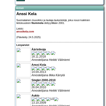
Artisti
Anssi Kela
Suomalainen muusikko ja laulaja-lauluntekijä, joka nousi kaikkien
tietoisuuteen
Nummela
-debyytillään 2001.
Linkki:
anssikela.com
(Päivitetty 24.5.2025)
Levyarviot
Ääriviivoja
18.11.2018
Arvostelijana Heikki Väliniemi
Anssi Kela
14.04.2013
Arvostelijana Ilkka Kärrylä
Singlet 2000-2010
26.04.2010
Arvostelijana Heikki Väliniemi
Aukio
13.10.2009
Arvostelijana Heikki Väliniemi