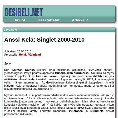
Arviot
Haastattelut
Artikkelit
Levyarvio
Anssi Kela: Singlet 2000-2010
Julkaistu: 26.04.2010
Arvostelija:
Heikki Väliniemi
Sony
Kun
Kolmas Nainen
julkaisi 1990 neljännen albuminsa, levy-yhtiö ehdotti
ykkössingleksi levyn päätöskappaletta
Bussiraiskan surumarssi
. Albumilla oli myös
sellaisia kappaleita kuin
Tästä asti aikaa
,
Hyvää ja kaunista
sekä
Valehtelisin jos
väittäisin
.
Anssi Kela
ihmetteli omassa blogissaan syksyllä 2009, kun levy-yhtiö
valitsi hänen tuoreimman
Aukio
-albuminsa kakkossingleksi kappaleen nimeltä
Kaivos
. Kela ei suoralta kädeltä myöntänyt sen kehnoutta, mutta ei uskonut siinä
olevan hittipotentiaalia. Ja oikeassa oli.
Nyt tuo sama laulu etsii paikkaansa artistin uuden kokoelman täsmähittien välissä. Se
on toinen levyn 14:stä albumisinglestä, jolla ei ole listasijoituksia. Kun jo toisella
kuuntelulla joutuu poistumaan huoneesta puhkituhottujen hittien aikana, Kaivoksen
kohdalla välttelyn motiivi on eri. Yhtä kaikki, on myös kiinnostavaa huomata, miten
toiset laulut ovat kestäneet aikaa. Siinä missä
Milla
ja
1972
ovat väljähtäneet kuin
vuosiksi kellariin jätetty korkattu limsapullo,
Puistossa
ja
Nummela
soivat
pakottoman raikkaina.