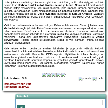
Kelan jokaista studiolevyä kuuntelee yhä ihan mielellään, mutta niiltä löytyykin sellaisia
helmiä kuin
Harhaa
,
Uudet autot
,
Rock-unelma
ja
Aukio
. Nämä laulut ovat vapaita
miehen hittejä vaivaavasta Bon Jovin taudista, joka ilmenee turhana puristamisena
laulujen kertosäkeissä. Siksi singlekokoelma on paperilla huono idea. Onneksi muu
panostus nostaa sen tasoa.
Jake Nyman
in (puolesta) ja
Samuli Knuuti
n (vastaan)
erimieliset kirjoitukset Kelasta sekä artistin omat hauskat muistikuvat ovat harvinaisen
kiinnostavia.
Vielä kun tuo itseironia ja huumori siirtyisi Kelan lauluilmaisuun. Ennen julkaisematon
Vanha biisi
(single julkaistu Unicef-kampanjaa varten alun perin englanniksi) on askel
tähän suuntaan.
BeeGees
-henkisessä kasarihassuttelussa Nummelan trubadurixin
nasaalisirkkeli leikkaa inhimillisillä sietorajoilla, mutta itse kappale osoittautuu vaivihkaa
mainioksi. Tässä olisi kutkuttavasti groovaava yllätyssinkku esimerkiksi
Jonna
Tervomaa
lle. Toinen ennen julkaisematon
Nolla
ei yllä samaan, mutta sisältää
tarttuvan pianokoukun.
Kela tekee eniten pesäeroa muihin iskelmän ja poprockin välissä kelluviin
urosartisteihin siinä, että miehen live-esiintymisissä ei kuulla istuvaa studiomuusikkoa
soittamassa vihreällä Fenderillä
CCR
-potpuria. Kylkiäisenä tuleva livelevy on
kokoelman ykköslevyn biisilistan mukainen eli kaukana niistä Kela-keikoista, joilla
arvotaan kirjekuoresta seuraava kappale tai kysellään yleisöltä genretoiveita. Lisäksi
levylaulaja kärsii lenssusta. Silti raakaa livesoitantaa sisältävä kakkoslevy auttaa
kiilaamaan kokonaisuuden plussan puolelle.
Lukukertoja:
5350
Rekisteröidy niin voit
kommentoida levyä
Artistihaku