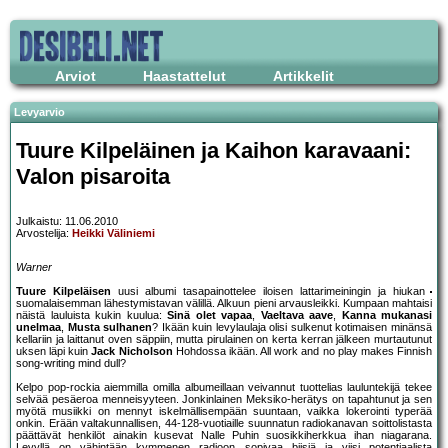
Arviot
Haastattelut
Artikkelit
Levyarvio
Tuure Kilpeläinen ja Kaihon karavaani:
Valon pisaroita
Julkaistu: 11.06.2010
Arvostelija:
Heikki Väliniemi
Warner
Tuure Kilpeläisen
uusi albumi tasapainottelee iloisen lattarimeiningin ja hiukan
suomalaisemman lähestymistavan välillä. Alkuun pieni arvausleikki. Kumpaan mahtaisi
näistä lauluista kukin kuulua:
Sinä olet vapaa
,
Vaeltava aave
,
Kanna mukanasi
unelmaa
,
Musta sulhanen
? Ikään kuin levylaulaja olisi sulkenut kotimaisen minänsä
kellariin ja laittanut oven säppiin, mutta pirulainen on kerta kerran jälkeen murtautunut
uksen läpi kuin
Jack Nicholson
Hohdossa ikään. All work and no play makes Finnish
song-writing mind dull?
Kelpo pop-rockia aiemmilla omilla albumeillaan veivannut tuottelias lauluntekijä tekee
selvää pesäeroa menneisyyteen. Jonkinlainen Meksiko-herätys on tapahtunut ja sen
myötä musiikki on mennyt iskelmällisempään suuntaan, vaikka lokerointi typerää
onkin. Erään valtakunnallisen, 44-128-vuotiaille suunnatun radiokanavan soittolistasta
päättävät henkilöt ainakin kusevat Nalle Puhin suosikkiherkkua ihan niagarana.
Levyllä on vähintään kymmenen radioon sopivaa biisiä ja viisi potentiaalista