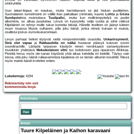
sinkkuhittiä.
Uusi lattari-linjaus on maukas, mutta harmittavasti se jää hiukan puolitiehen.
Suomalainen tunnelmointi on välillä ihan paikallaan (nimiraita, kaunis
Lohtu
ja
Gösta
Sundqvist
ista muistuttava
Tuulipallo
), mutta kun mollirämpyttelyä on puolet
albumista, se alkaa puuduttaa. Levyä on kypsytelty neljä vuotta ja siinä välissä
Kilpeläinen on tehnyt muille tukun komeita biisejä. Hänelle itselleen on jäänyt käteen
muun muassa Musta sulhanen, jolla joku bändi, jonka nimeä kukaan ei muista,
osallistui joskus euroviisukarsintaan.
Levyn parhaat hetket löytyvät sieltä rempseämmältä osastolta.
Unkarinsyreenit
,
Sinä olet vapaa
ja
Rakkaudella on nälkä
huutavat pääsyä kuluvan suven
soundtrackille. Lämpöä tarjoavan käsityön nimen nerokkaasti samantyyliseen
musiikkiin yhdistävä
Meksikolainen viltti
tuo keitokseen jopa ripauksen Afrikkaa.
Pisteitä heruu myös ole-sanan käytöstä yhtä aikaa kahdella eri kielellä. Täytyy vain
toivoa, että joku näistä rullaavammista kipaleista on se tämän albumin kesähitti. Niissä
myös mainio bändi irrottelee eniten.
Lukukertoja:
4294
Rekisteröidy niin voit
kommentoida levyä
Artistihaku
Artisti
Tuure Kilpeläinen ja Kaihon karavaani