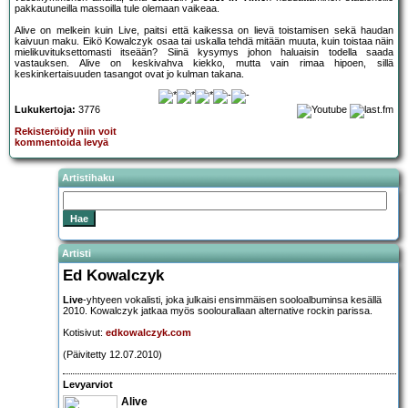
pakkautuneilla massoilla tule olemaan vaikeaa.
Alive on melkein kuin Live, paitsi että kaikessa on lievä toistamisen sekä haudan
kaivuun maku. Eikö Kowalczyk osaa tai uskalla tehdä mitään muuta, kuin toistaa näin
mielikuvituksettomasti itseään? Siinä kysymys johon haluaisin todella saada
vastauksen. Alive on keskivahva kiekko, mutta vain rimaa hipoen, sillä
keskinkertaisuuden tasangot ovat jo kulman takana.
Lukukertoja:
3776
Rekisteröidy niin voit
kommentoida levyä
Artistihaku
Artisti
Ed Kowalczyk
Live
-yhtyeen vokalisti, joka julkaisi ensimmäisen sooloalbuminsa kesällä
2010. Kowalczyk jatkaa myös soolourallaan alternative rockin parissa.
Kotisivut:
edkowalczyk.com
(Päivitetty 12.07.2010)
Levyarviot
Alive