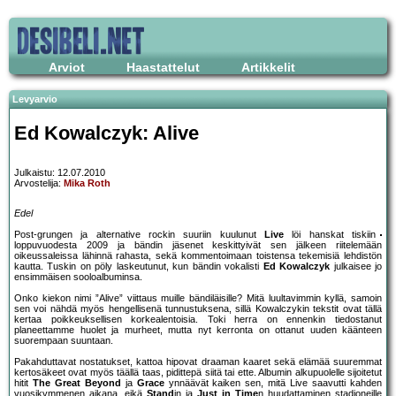
Arviot
Haastattelut
Artikkelit
Levyarvio
Ed Kowalczyk: Alive
Julkaistu: 12.07.2010
Arvostelija:
Mika Roth
Edel
Post-grungen ja alternative rockin suuriin kuulunut
Live
löi hanskat tiskiin
loppuvuodesta 2009 ja bändin jäsenet keskittyivät sen jälkeen riitelemään
oikeussaleissa lähinnä rahasta, sekä kommentoimaan toistensa tekemisiä lehdistön
kautta. Tuskin on pöly laskeutunut, kun bändin vokalisti
Ed Kowalczyk
julkaisee jo
ensimmäisen sooloalbuminsa.
Onko kiekon nimi ”Alive” viittaus muille bändiläisille? Mitä luultavimmin kyllä, samoin
sen voi nähdä myös hengellisenä tunnustuksena, sillä Kowalczykin tekstit ovat tällä
kertaa poikkeuksellisen korkealentoisia. Toki herra on ennenkin tiedostanut
planeettamme huolet ja murheet, mutta nyt kerronta on ottanut uuden käänteen
suorempaan suuntaan.
Pakahduttavat nostatukset, kattoa hipovat draaman kaaret sekä elämää suuremmat
kertosäkeet ovat myös täällä taas, pidittepä siitä tai ette. Albumin alkupuolelle sijoitetut
hitit
The Great Beyond
ja
Grace
ynnäävät kaiken sen, mitä Live saavutti kahden
vuosikymmenen aikana, eikä
Stand
in ja
Just in Time
n huudattaminen stadioneille