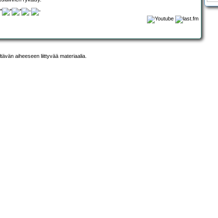
ltävän aiheeseen liittyvää materiaalia.