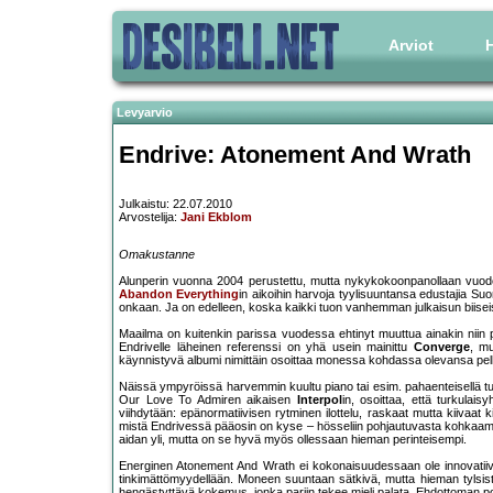
Arviot
H
Levyarvio
Endrive: Atonement And Wrath
Julkaistu: 22.07.2010
Arvostelija:
Jani Ekblom
Omakustanne
Alunperin vuonna 2004 perustettu, mutta nykykokoonpanollaan vuode
Abandon Everything
in aikoihin harvoja tyylisuuntansa edustajia Suo
onkaan. Ja on edelleen, koska kaikki tuon vanhemman julkaisun biiseis
Maailma on kuitenkin parissa vuodessa ehtinyt muuttua ainakin niin palj
Endrivelle läheinen referenssi on yhä usein mainittu
Converge
, mu
käynnistyvä albumi nimittäin osoittaa monessa kohdassa olevansa pel
Näissä ympyröissä harvemmin kuultu piano tai esim. pahaenteisellä t
Our Love To Admiren aikaisen
Interpol
in, osoittaa, että turkula
viihdytään: epänormatiivisen rytminen ilottelu, raskaat mutta kiivaat k
mistä Endrivessä pääosin on kyse – hösseliin pohjautuvasta kohkaami
aidan yli, mutta on se hyvä myös ollessaan hieman perinteisempi.
Energinen Atonement And Wrath ei kokonaisuudessaan ole innovatiiv
tinkimättömyydellään. Moneen suuntaan sätkivä, mutta hieman tylsistä 
hengästyttävä kokemus, jonka pariin tekee mieli palata. Ehdottoman pos