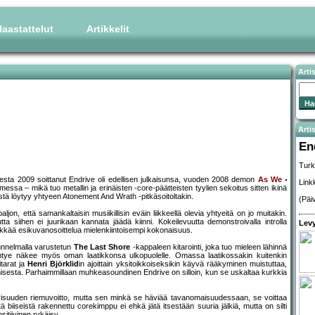
aastattelut
Artikkelit
Arti
Artis
En
Turk
sta 2009 soittanut Endrive oli edellisen julkaisunsa, vuoden 2008 demon
As We
Link
messa – mikä tuo metallin ja erinäisten -core-päätteisten tyylien sekoitus sitten ikinä
tä löytyy yhtyeen Atonement And Wrath -pitkäsoitoltakin.
(Päi
on, että samankaltaisin musiikillisin eväin liikkeellä olevia yhtyeitä on jo muitakin.
tta siihen ei juurikaan kannata jäädä kiinni. Kokeilevuutta demonstroivalla introlla
Levy
kkää esikuvanosoittelua mielenkiintoisempi kokonaisuus.
unnelmalla varustetun
The Last Shore
-kappaleen kitarointi, joka tuo mieleen lähinnä
isyhtye näkee myös oman laatikkonsa ulkopuolelle. Omassa laatikossakin kuitenkin
itarat ja
Henri Björklid
in ajoittain yksitoikkoiseksikin käyvä rääkyminen muistuttaa,
sesta. Parhaimmillaan muhkeasoundinen Endrive on silloin, kun se uskaltaa kurkkia
isuuden riemuvoitto, mutta sen minkä se häviää tavanomaisuudessaan, se voittaa
biiseistä rakennettu corekimppu ei ehkä jätä itsestään suuria jälkiä, mutta on silti
itiivinen rykäisy.