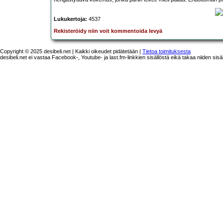
Lukukertoja:
4537
Rekisteröidy niin voit kommentoida levyä
Copyright © 2025 desibeli.net | Kaikki oikeudet pidätetään |
Tietoa toimituksesta
desibeli.net ei vastaa Facebook-, Youtube- ja last.fm-linkkien sisällöstä eikä takaa niiden sisä