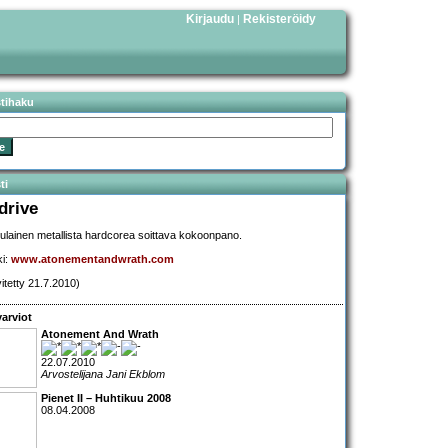
Kirjaudu
Rekisteröidy
|
stihaku
ti
drive
ulainen metallista hardcorea soittava kokoonpano.
ki:
www.atonementandwrath.com
vitetty 21.7.2010)
arviot
Atonement And Wrath
22.07.2010
Arvostelijana Jani Ekblom
Pienet II – Huhtikuu 2008
08.04.2008