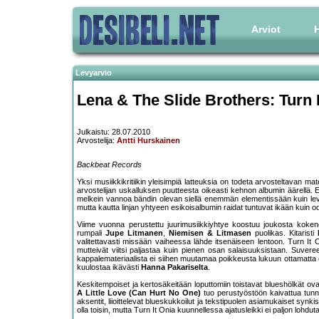
Arviot
H
Levyarvio
Lena & The Slide Brothers: Turn 
Julkaistu: 28.07.2010
Arvostelija:
Antti Hurskainen
Backbeat Records
Yksi musiikkikritiikin yleisimpiä latteuksia on todeta arvosteltavan mat
arvostelijan uskalluksen puutteesta oikeasti kehnon albumin äärellä. 
melkein vannoa bändin olevan siellä enemmän elementissään kuin levy
mutta kautta linjan yhtyeen esikoisalbumin raidat tuntuvat ikään kuin
Viime vuonna perustettu juurimusiikkiyhtye koostuu joukosta kokene
rumpali
Jupe Litmanen
,
Niemisen & Litmasen
puolikas. Kitaristi
valitettavasti missään vaiheessa lähde itsenäiseen lentoon. Turn It On
mutteivät viitsi paljastaa kuin pienen osan salaisuuksistaan. Suvere
kappalemateriaalista ei siihen muutamaa poikkeusta lukuun ottamatta ole
kuulostaa ikävästi
Hanna Pakariselta
.
Keskitempoiset ja kertosäkeitään loputtomiin toistavat blueshölkät ova
A Little Love (Can Hurt No One)
tuo perustyöstöön kaivattua tunnett
aksentit, liioittelevat blueskukkoilut ja tekstipuolen asiamukaiset synkis
olla toisin, mutta Turn It Onia kuunnellessa ajatusleikki ei paljon lohduta