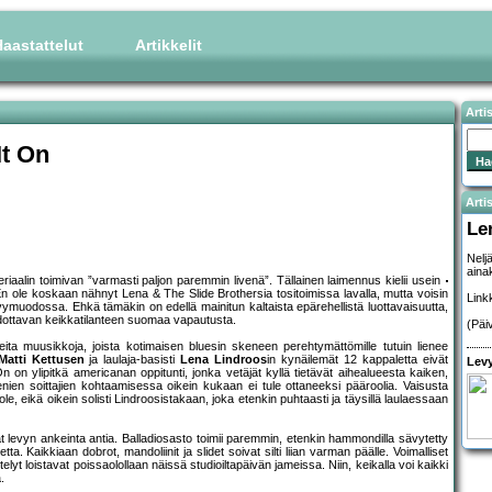
aastattelut
Artikkelit
Arti
It On
Artis
Le
Nelj
ainak
eriaalin toimivan ”varmasti paljon paremmin livenä”. Tällainen laimennus kielii usein
En ole koskaan nähnyt Lena & The Slide Brothersia tositoimissa lavalla, mutta voisin
Link
muodossa. Ehkä tämäkin on edellä mainitun kaltaista epärehellistä luottavaisuutta,
 odottavan keikkatilanteen suomaa vapautusta.
(Päi
ita muusikkoja, joista kotimaisen bluesin skeneen perehtymättömille tutuin lienee
Matti Kettusen
ja laulaja-basisti
Lena Lindroos
in kynäilemät 12 kappaletta eivät
Levy
 on ylipitkä americanan oppitunti, jonka vetäjät kyllä tietävät aihealueesta kaiken,
enien soittajien kohtaamisessa oikein kukaan ei tule ottaneeksi pääroolia. Vaisusta
, eikä oikein solisti Lindroosistakaan, joka etenkin puhtaasti ja täysillä laulaessaan
t levyn ankeinta antia. Balladiosasto toimii paremmin, etenkin hammondilla sävytetty
a. Kaikkiaan dobrot, mandoliinit ja slidet soivat silti liian varman päälle. Voimalliset
telyt loistavat poissaolollaan näissä studioiltapäivän jameissa. Niin, keikalla voi kaikki
.