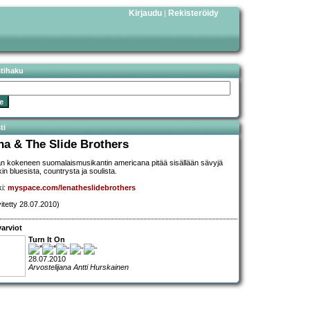
Kirjaudu
Rekisteröidy
|
stihaku
ti
na & The Slide Brothers
än kokeneen suomalaismusikantin americana pitää sisällään sävyjä
in bluesista, countrysta ja soulista.
ki:
myspace.com/lenatheslidebrothers
vitetty 28.07.2010)
arviot
Turn It On
28.07.2010
Arvostelijana Antti Hurskainen