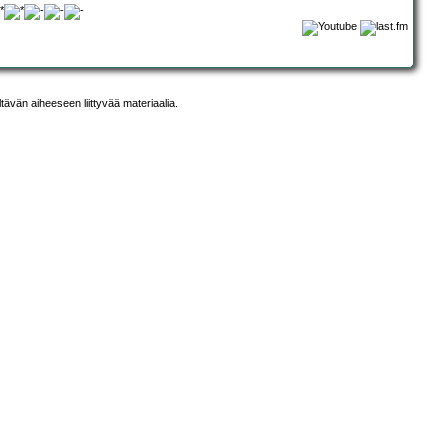
ltävän aiheeseen liittyvää materiaalia.