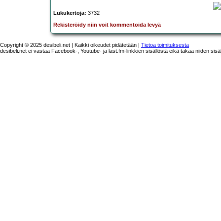
Lukukertoja:
3732
Rekisteröidy niin voit kommentoida levyä
Copyright © 2025 desibeli.net | Kaikki oikeudet pidätetään |
Tietoa toimituksesta
desibeli.net ei vastaa Facebook-, Youtube- ja last.fm-linkkien sisällöstä eikä takaa niiden sisä