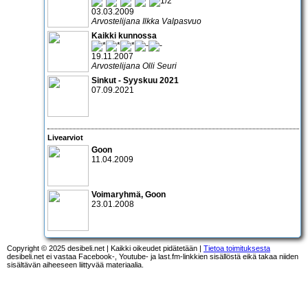
03.03.2009
Arvostelijana Ilkka Valpasvuo
Kaikki kunnossa
19.11.2007
Arvostelijana Olli Seuri
Sinkut - Syyskuu 2021
07.09.2021
Livearviot
Goon
11.04.2009
Voimaryhmä
,
Goon
23.01.2008
Copyright © 2025 desibeli.net | Kaikki oikeudet pidätetään |
Tietoa toimituksesta
desibeli.net ei vastaa Facebook-, Youtube- ja last.fm-linkkien sisällöstä eikä takaa niiden
sisältävän aiheeseen liittyvää materiaalia.