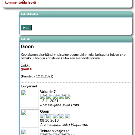
kommentoida levyä
Artistihaku
Artisti
Goon
Kotkalainen ska-bändi yhdistelee suomirokin melankolisuutta iloisen ska-
riehakkuuteen ja koristelee keitoksen menevillä torvilla.
Linkki:
goon.fi
(Päivitetty 12.11.2021)
Levyarviot
Valtatie 7
12.11.2021
Arvostelijana Mika Roth
Goon
09.10.2010
Arvostelijana Ilkka Valpasvuo
Tehtaan varjossa