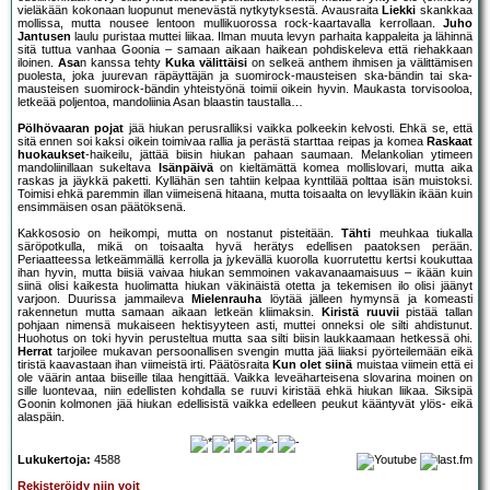
vieläkään kokonaan luopunut menevästä nytkytyksestä. Avausraita
Liekki
skankkaa
mollissa, mutta nousee lentoon mullikuorossa rock-kaartavalla kerrollaan.
Juho
Jantusen
laulu puristaa muttei liikaa. Ilman muuta levyn parhaita kappaleita ja lähinnä
sitä tuttua vanhaa Goonia – samaan aikaan haikean pohdiskeleva että riehakkaan
iloinen.
Asa
n kanssa tehty
Kuka välittäisi
on selkeä anthem ihmisen ja välittämisen
puolesta, joka juurevan räpäyttäjän ja suomirock-mausteisen ska-bändin tai ska-
mausteisen suomirock-bändin yhteistyönä toimii oikein hyvin. Maukasta torvisooloa,
letkeää poljentoa, mandoliinia Asan blaastin taustalla…
Pölhövaaran pojat
jää hiukan perusralliksi vaikka polkeekin kelvosti. Ehkä se, että
sitä ennen soi kaksi oikein toimivaa rallia ja perästä starttaa reipas ja komea
Raskaat
huokaukset
-haikeilu, jättää biisin hiukan pahaan saumaan. Melankolian ytimeen
mandoliinillaan sukeltava
Isänpäivä
on kieltämättä komea mollislovari, mutta aika
raskas ja jäykkä paketti. Kyllähän sen tahtiin kelpaa kynttilää polttaa isän muistoksi.
Toimisi ehkä paremmin illan viimeisenä hitaana, mutta toisaalta on levylläkin ikään kuin
ensimmäisen osan päätöksenä.
Kakkososio on heikompi, mutta on nostanut pisteitään.
Tähti
meuhkaa tiukalla
säröpotkulla, mikä on toisaalta hyvä herätys edellisen paatoksen perään.
Periaatteessa letkeämmällä kerrolla ja jykevällä kuorolla kuorrutettu kertsi koukuttaa
ihan hyvin, mutta biisiä vaivaa hiukan semmoinen vakavanaamaisuus – ikään kuin
siinä olisi kaikesta huolimatta hiukan väkinäistä otetta ja tekemisen ilo olisi jäänyt
varjoon. Duurissa jammaileva
Mielenrauha
löytää jälleen hymynsä ja komeasti
rakennetun mutta samaan aikaan letkeän kliimaksin.
Kiristä ruuvii
pistää tallan
pohjaan nimensä mukaiseen hektisyyteen asti, muttei onneksi ole silti ahdistunut.
Huohotus on toki hyvin perusteltua mutta saa silti biisin laukkaamaan hetkessä ohi.
Herrat
tarjoilee mukavan persoonallisen svengin mutta jää liiaksi pyörteilemään eikä
tiristä kaavastaan ihan viimeistä irti. Päätösraita
Kun olet siinä
muistaa viimein että ei
ole väärin antaa biiseille tilaa hengittää. Vaikka leveäharteisena slovarina moinen on
sille luontevaa, niin edellisten kohdalla se ruuvi kiristää ehkä hiukan liikaa. Siksipä
Goonin kolmonen jää hiukan edellisistä vaikka edelleen peukut kääntyvät ylös- eikä
alaspäin.
Lukukertoja:
4588
Rekisteröidy niin voit