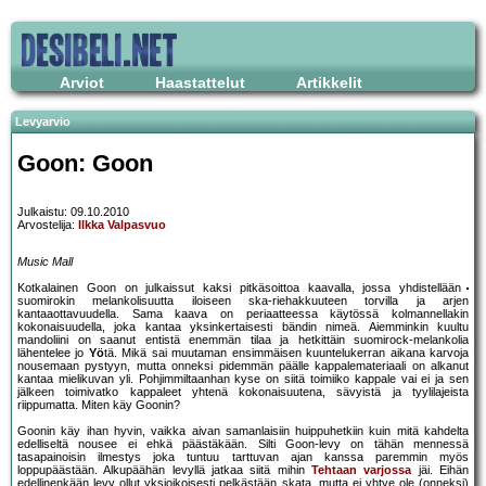
Arviot
Haastattelut
Artikkelit
Levyarvio
Goon: Goon
Julkaistu: 09.10.2010
Arvostelija:
Ilkka Valpasvuo
Music Mall
Kotkalainen Goon on julkaissut kaksi pitkäsoittoa kaavalla, jossa yhdistellään
suomirokin melankolisuutta iloiseen ska-riehakkuuteen torvilla ja arjen
kantaaottavuudella. Sama kaava on periaatteessa käytössä kolmannellakin
kokonaisuudella, joka kantaa yksinkertaisesti bändin nimeä. Aiemminkin kuultu
mandoliini on saanut entistä enemmän tilaa ja hetkittäin suomirock-melankolia
lähentelee jo
Yö
tä. Mikä sai muutaman ensimmäisen kuuntelukerran aikana karvoja
nousemaan pystyyn, mutta onneksi pidemmän päälle kappalemateriaali on alkanut
kantaa mielikuvan yli. Pohjimmiltaanhan kyse on siitä toimiiko kappale vai ei ja sen
jälkeen toimivatko kappaleet yhtenä kokonaisuutena, sävyistä ja tyylilajeista
riippumatta. Miten käy Goonin?
Goonin käy ihan hyvin, vaikka aivan samanlaisiin huippuhetkiin kuin mitä kahdelta
edelliseltä nousee ei ehkä päästäkään. Silti Goon-levy on tähän mennessä
tasapainoisin ilmestys joka tuntuu tarttuvan ajan kanssa paremmin myös
loppupäästään. Alkupäähän levyllä jatkaa siitä mihin
Tehtaan varjossa
jäi. Eihän
edellinenkään levy ollut yksioikoisesti pelkästään skata, mutta ei yhtye ole (onneksi)