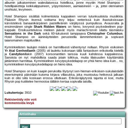
albumin julkaiseminen walesilaisessa hotellissa, jonne myytiin Hotel Shampoo -
hotellipaketteja keikkalippuineen, yöpymisineen, aamiaisineen – ja, jottei olennainen
unohtuisi, levyineen.
Hotel Shampoo sisältää kolmentoista kappaleen verran tutunkuuloista musiikkia.
Pääosin Rhysin itsensä soittama levy leijuu eetterissä kuin ihastuksissaan
kärvistelevä banaanikärpänen pastellivärein värjätyssä pumpulissa. Avausraita ja
ensimmäinen single
Shark Ridden Waters
on hieno, kevyesti psykedeelinen pop-
kappale. Ensikuunteluissa mieleen jäävät myös mariachi-torvin silattu täsmäisku
Sensations in the Dark
sekä 60-lukuisesti tamppaava
Christopher Columbus
.
Hotel Shampoo on ääninäytteiden perusteella lämminhenkinen ja sopivasti
taianomainen majoitusliike.
Kymrinkielisten laulujen määrä on harmillisesti vähentynyt nollaan. Rhysin esikoinen
Yr Atal Genhedlaeth
(2005) oli laulettu kokonaan tällä fantastisen erikoisella kielellä
ja
Candylion
illakin (2007) konsonanttien tanssia kuuli kahdessa kappaleessa.
Sanoista on nyt mahdollista saada jotain tolkkua, mutta tilaisuuden käyttämättä
jättäminen harmittaa. Kymrinkielinen kevytpsykedeliapop on yhtä hieno idea kuin... no,
kymrinkielinen kevytpsykedeliapop on hieno idea.
Hotel Shampoo on kuin kaapin perukoilta löytynyt sen-hieman-erikoisen-sukulaistädin
eteerisimpinä päivinään kutoma kirjava villasukka, joka muotoutuu hetkessä jalkaan
kuin ei olisi siitä koskaan erossa ollutkaan. Erikoisräjäytystä tajunta ei koe, mutta
Rhysin pop kutittelee hermostoa tälläkin kertaa sopivalla tatsilla.
Lukukertoja:
3910
Rekisteröidy niin voit
kommentoida levyä
Artistihaku