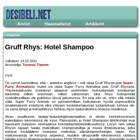
Arviot
Haastattelut
Artikkelit
Levyarvio
Gruff Rhys: Hotel Shampoo
Julkaistu: 14.02.2011
Arvostelija:
Tuomas Tiainen
Ovni
On varsin luonnollista, että – anteeksi anglismi – voit ottaa Gruff Rhysin pois
Super
Furry Animals
ista muttet voi ottaa Super Furry Animalsia pois Gruff Rhysistä.
Yhtyekeulakuvien soololevyt tapaavat useimmiten muistuttamaan emolauman
tekemisiä milloin enemmän, milloin vähemmän, eikä Rhys kolmannella
sooloalbumillaan ole poikkeus tässä jatkumossa. Eri asia toki on, onko sillä mitään
väliä. Super Furry Animals on parhaimmillaan kutkuttavan hyvää popmusiikkia
omaleimaisesti esitettynä eikä yhtyeen keskinkertaisempi tuotantokaan kehnoa ole.
Ja sama lämpö ja kekseliäisyys hehkuu myös laulusolistinsa omassa musiikissa.
Aivan tavallisesta laulaja–lauluntekijämateriaalista ei tämän keskieksentrisen
walesilaisen tekemisissä ole kyse. Päinvastoin, jo Hotel Shampoon lähtökohdat ovat
hauskasti nuhjuisen neutraalissa kokolattiamattotodellisuudessa. Levyn nimi viittaa
Rhysin tapaan haalia matkoiltaan shampoopulloja ja muuta ilmaistavaraa, jotka
toimivat kerääjälleen muistoina matkoista päiväkirjamerkintöjen sijaan. Kun
matkamuistoja oli kertynyt tarpeeksi, musiikin ulkopuolelle tekemisensä ulottava
taiteilija kokosi ilmaistavarakasoistaan Hotel Shampoo -installaation. Konseptiin kuului