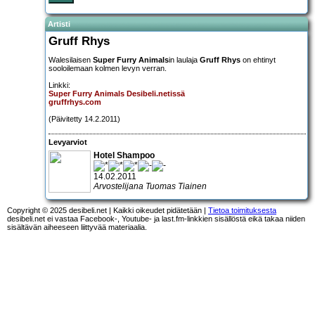
Artisti
Gruff Rhys
Walesilaisen
Super Furry Animals
in laulaja
Gruff Rhys
on ehtinyt
sooloilemaan kolmen levyn verran.
Linkki:
Super Furry Animals Desibeli.netissä
gruffrhys.com
(Päivitetty 14.2.2011)
Levyarviot
Hotel Shampoo
14.02.2011
Arvostelijana Tuomas Tiainen
Copyright © 2025 desibeli.net | Kaikki oikeudet pidätetään |
Tietoa toimituksesta
desibeli.net ei vastaa Facebook-, Youtube- ja last.fm-linkkien sisällöstä eikä takaa niiden
sisältävän aiheeseen liittyvää materiaalia.