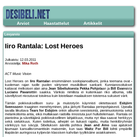
Arviot
Haastattelut
Artikkelit
Levyarvio
Iiro Rantala: Lost Heroes
Julkaistu: 12.03.2011
Arvostelija:
Mika Roth
ACT Music Vision
Lost Heroes on
Iiro Rantala
n ensimmäinen soolopianoalbumi, jonka teemana ovat
kuoleman rajan tuolle puolen siirtyneet musiikilliset sankarit. Kunnianosoitukset
kattavat melkoisen alan aina
Jean Sibeliuksesta
Pekka Pohjola
an ja
Bill Evans
ista
Luciano Pavarotti
in saakka. Värikäs nimilista ei kuitenkaan riko albumia, sillä
sävellykset nivoutuvat toisiinsa kuin loisteliaan maalauksen toistensa sukuiset värit.
Tämän poikkeuksellisen suru- ja muistotyön käynnisti oletettavasti
Esbjörn
Svensson
in traaginen menehtyminen, joka järkytti Rantalaa perinpohjaisesti. Upealla
tavalla liikuttava
Tears for Esbjörn
onkin albumin seesteisintä, pienimuotoisinta sekä
melankolisinta antia, eikä muillakaan raidoilla innostuta juuri hulluttelemaan. Rantala on
pianistina ja säveltäjänä poikkeuksellinen lahjakkuus, mutta nyt tilaa saavat herkkyys
sekä sielukkuus. Kuten todettua, aihepiiri on tiukasti rajattu, mutta henkilöryhmän
värikkyys tuo sävyjä. Sibeliuksen äärellä pohtiva
Jean and Aino
saa ajatukset
lipumaan kansallisromanttisiin maisemiin, kun taas
Waltz For Bill
loihtii ympärille
iltapäivän auringossa kylpevän klassisen kahvilan tyylikkäine asiakkaineen.