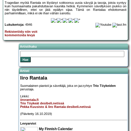
Tragedian myötä Rantala on löytänyt soittoonsa uusia sävyjä ja tasoja, joista syntyy
kuin huomaamatta pakahduttavan kauniita hetkiä. Kymmenen sävellyksen joukko on
niin täydellinen, ettei se jätä epäilyn sijaa. Tämä on Rantalaa ehdottomasti
parhaimmillaan, mikä ei ole ihan vähän sanottu.
Lukukertoja:
4946
Rekisteröidy niin voit
kommentoida levyä
Artistihaku
Artisti
Iiro Rantala
Suomalainen pianisti ja säveltäjä, joka on jazzyhtye
Trio Töykeiden
perustaja.
Linkki:
iirorantala.fi
Trio Töykeät desibeli.netissä
Pekka Kuusisto & Iiro Rantala desibeli.netissä
(Päivitetty 16.10.2019)
Levyarviot
My Finnish Calendar