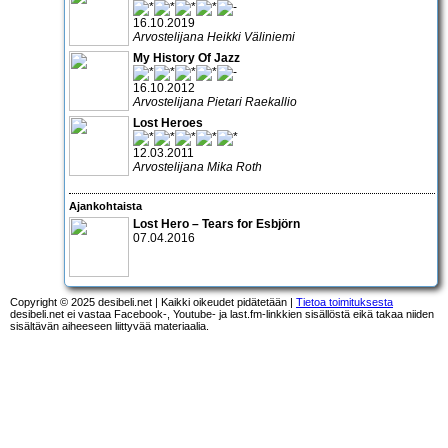
16.10.2019
Arvostelijana Heikki Väliniemi
My History Of Jazz
16.10.2012
Arvostelijana Pietari Raekallio
Lost Heroes
12.03.2011
Arvostelijana Mika Roth
Ajankohtaista
Lost Hero – Tears for Esbjörn
07.04.2016
Copyright © 2025 desibeli.net | Kaikki oikeudet pidätetään |
Tietoa toimituksesta
desibeli.net ei vastaa Facebook-, Youtube- ja last.fm-linkkien sisällöstä eikä takaa niiden
sisältävän aiheeseen liittyvää materiaalia.