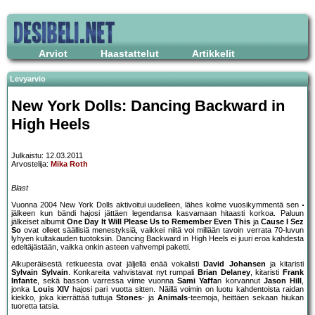
Arviot
Haastattelut
Artikkelit
Levyarvio
New York Dolls: Dancing Backward in
High Heels
Julkaistu: 12.03.2011
Arvostelija:
Mika Roth
Blast
Vuonna 2004 New York Dolls aktivoitui uudelleen, lähes kolme vuosikymmentä sen
jälkeen kun bändi hajosi jättäen legendansa kasvamaan hitaasti korkoa. Paluun
jälkeiset albumit
One Day It Will Please Us to Remember Even This
ja
Cause I Sez
So
ovat olleet säällisiä menestyksiä, vaikkei niitä voi millään tavoin verrata 70-luvun
lyhyen kultakauden tuotoksiin. Dancing Backward in High Heels ei juuri eroa kahdesta
edeltäjästään, vaikka onkin asteen vahvempi paketti.
Alkuperäisestä retkueesta ovat jäljellä enää vokalisti
David Johansen
ja kitaristi
Sylvain Sylvain
. Konkareita vahvistavat nyt rumpali
Brian Delaney
, kitaristi
Frank
Infante
, sekä basson varressa viime vuonna
Sami Yaffa
n korvannut
Jason Hill
,
jonka
Louis XIV
hajosi pari vuotta sitten. Näillä voimin on luotu kahdentoista raidan
kiekko, joka kierrättää tuttuja
Stones
- ja
Animals
-teemoja, heittäen sekaan hiukan
tuoretta tatsia.