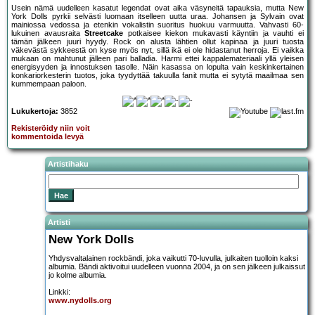
Usein nämä uudelleen kasatut legendat ovat aika väsyneitä tapauksia, mutta New
York Dolls pyrkii selvästi luomaan itselleen uutta uraa. Johansen ja Sylvain ovat
mainiossa vedossa ja etenkin vokalistin suoritus huokuu varmuutta. Vahvasti 60-
lukuinen avausraita
Streetcake
potkaisee kiekon mukavasti käyntiin ja vauhti ei
tämän jälkeen juuri hyydy. Rock on alusta lähtien ollut kapinaa ja juuri tuosta
väkevästä sykkeestä on kyse myös nyt, sillä ikä ei ole hidastanut herroja. Ei vaikka
mukaan on mahtunut jälleen pari balladia. Harmi ettei kappalemateriaali yllä yleisen
energisyyden ja innostuksen tasolle. Näin kasassa on lopulta vain keskinkertainen
konkariorkesterin tuotos, joka tyydyttää takuulla fanit mutta ei sytytä maailmaa sen
kummempaan paloon.
Lukukertoja:
3852
Rekisteröidy niin voit
kommentoida levyä
Artistihaku
Artisti
New York Dolls
Yhdysvaltalainen rockbändi, joka vaikutti 70-luvulla, julkaiten tuolloin kaksi
albumia. Bändi aktivoitui uudelleen vuonna 2004, ja on sen jälkeen julkaissut
jo kolme albumia.
Linkki:
www.nydolls.org