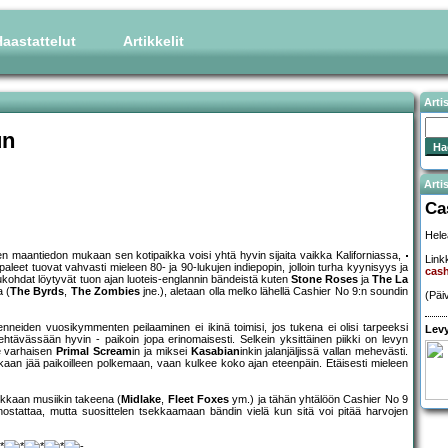
aastattelut
Artikkelit
Arti
un
Artis
Ca
Hele
isen maantiedon mukaan sen kotipaikka voisi yhtä hyvin sijaita vaikka Kaliforniassa,
Linkk
eet tuovat vahvasti mieleen 80- ja 90-lukujen indiepopin, jolloin turha kyynisyys ja
cas
lukohdat löytyvät tuon ajan luoteis-englannin bändeistä kuten
Stone Roses
ja
The La
a (
The Byrds
,
The Zombies
jne.), aletaan olla melko lähellä Cashier No 9:n soundin
(Päi
nneiden vuosikymmenten peilaaminen ei ikinä toimisi, jos tukena ei olisi tarpeeksi
Levy
tävässään hyvin - paikoin jopa erinomaisesti. Selkein yksittäinen piikki on levyn
e varhaisen
Primal Scream
in ja miksei
Kasabian
inkin jalanjäljissä vallan mehevästi.
nkaan jää paikoilleen polkemaan, vaan kulkee koko ajan eteenpäin. Etäisesti mieleen
ukkaan musiikin takeena (
Midlake
,
Fleet Foxes
ym.) ja tähän yhtälöön Cashier No 9
nostattaa, mutta suosittelen tsekkaamaan bändin vielä kun sitä voi pitää harvojen