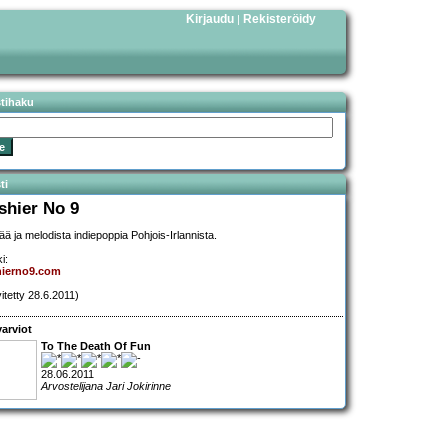
Kirjaudu
Rekisteröidy
|
stihaku
ti
shier No 9
ää ja melodista indiepoppia Pohjois-Irlannista.
i:
hierno9.com
vitetty 28.6.2011)
arviot
To The Death Of Fun
28.06.2011
Arvostelijana Jari Jokirinne