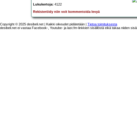
Lukukertoja:
4122
Rekisteröidy niin voit kommentoida levyä
Copyright © 2025 desibeli.net | Kaikki oikeudet pidätetään |
Tietoa toimituksesta
desibeli.net ei vastaa Facebook-, Youtube- ja last.fm-linkkien sisällöstä eikä takaa niiden sisä