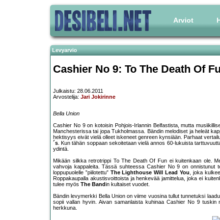
Arviot
H
Levyarvio
Cashier No 9: To The Death Of F
Julkaistu: 28.06.2011
Arvostelija:
Jari Jokirinne
Bella Union
Cashier No 9 on kotoisin Pohjois-Irlannin Belfastista, mutta musiikill
Manchesterissa tai jopa Tukholmassa. Bändin melodiset ja heleät kappal
hektisyys eivät vielä olleet iskeneet genreen kynsiään. Parhaat vertai
´s
. Kun tähän soppaan sekoitetaan vielä annos 60-lukuista tarttuvuutt
ydintä.
Mikään silkka retrotrippi To The Death Of Fun ei kuitenkaan ole. Me
vahvoja kappaleita. Tässä suhteessa Cashier No 9 on onnistunut teh
loppupuolelle ”piilotettu”
The Lighthouse Will Lead You
, joka kulke
Roppakaupalla akustisvoittoista ja henkevää jamittelua, joka ei kuite
tulee myös
The Band
in kultaiset vuodet.
Bändin levymerkki Bella Union on viime vuosina tullut tunnetuksi laad
sopii vallan hyvin. Aivan samanlaista kuhinaa Cashier No 9 tuskin 
herkkuna.