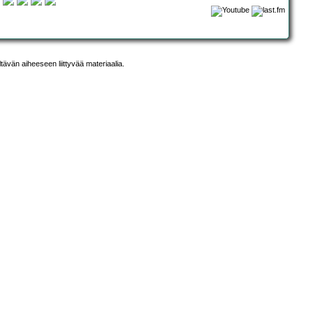
ltävän aiheeseen liittyvää materiaalia.