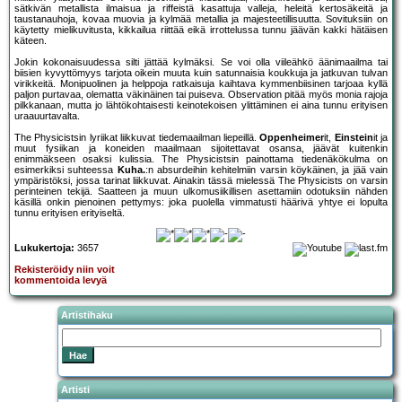
sätkivän metallista ilmaisua ja riffeistä kasattuja valleja, heleitä kertosäkeitä ja
taustanauhoja, kovaa muovia ja kylmää metallia ja majesteetillisuutta. Sovituksiin on
käytetty mielikuvitusta, kikkailua riittää eikä irrottelussa tunnu jäävän kakki hätäisen
käteen.
Jokin kokonaisuudessa silti jättää kylmäksi. Se voi olla viileähkö äänimaailma tai
biisien kyvyttömyys tarjota oikein muuta kuin satunnaisia koukkuja ja jatkuvan tulvan
virikkeitä. Monipuolinen ja helppoja ratkaisuja kaihtava kymmenbiisinen tarjoaa kyllä
paljon purtavaa, olematta väkinäinen tai puiseva. Observation pitää myös monia rajoja
pilkkanaan, mutta jo lähtökohtaisesti keinotekoisen ylittäminen ei aina tunnu erityisen
uraauurtavalta.
The Physicistsin lyriikat liikkuvat tiedemaailman liepeillä.
Oppenheimer
it,
Einstein
it ja
muut fysiikan ja koneiden maailmaan sijoitettavat osansa, jäävät kuitenkin
enimmäkseen osaksi kulissia. The Physicistsin painottama tiedenäkökulma on
esimerkiksi suhteessa
Kuha.
:n absurdeihin kehitelmiin varsin köykäinen, ja jää vain
ympäristöksi, jossa tarinat liikkuvat. Ainakin tässä mielessä The Physicists on varsin
perinteinen tekijä. Saatteen ja muun ulkomusiikillisen asettamiin odotuksiin nähden
käsillä onkin pienoinen pettymys: joka puolella vimmatusti häärivä yhtye ei lopulta
tunnu erityisen erityiseltä.
Lukukertoja:
3657
Rekisteröidy niin voit
kommentoida levyä
Artistihaku
Artisti