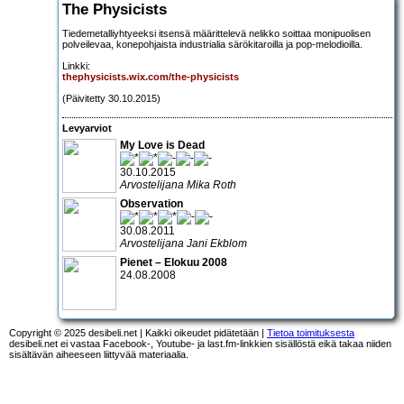
The Physicists
Tiedemetalliyhtyeeksi itsensä määrittelevä nelikko soittaa monipuolisen
polveilevaa, konepohjaista industrialia särökitaroilla ja pop-melodioilla.
Linkki:
thephysicists.wix.com/the-physicists
(Päivitetty 30.10.2015)
Levyarviot
My Love is Dead
30.10.2015
Arvostelijana Mika Roth
Observation
30.08.2011
Arvostelijana Jani Ekblom
Pienet – Elokuu 2008
24.08.2008
Copyright © 2025 desibeli.net | Kaikki oikeudet pidätetään |
Tietoa toimituksesta
desibeli.net ei vastaa Facebook-, Youtube- ja last.fm-linkkien sisällöstä eikä takaa niiden
sisältävän aiheeseen liittyvää materiaalia.