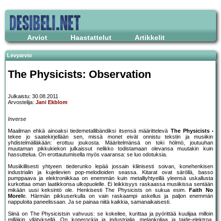
Arviot
Haastattelut
Artikkelit
Levyarvio
The Physicists: Observation
Julkaistu: 30.08.2011
Arvostelija:
Jani Ekblom
Inverse
Maailman ehkä ainoaksi tiedemetallibändiksi itsensä määrittelevä
The Physicists
tekee jo saatekirjellään sen, missä monet eivät onnistu tekstin ja musiikin
yhdistelmälläkään: erottuu joukosta. Määritelmänsä on toki hölmö, joutuuhan
muutaman pikkukiekon julkaissut nelikko todistamaan olevansa muutakin kuin
hassuttelua. On erottautumisella myös vaaransa: se luo odotuksia.
Musiikillisesti yhtyeen tiederunko lepää jossain kliinisesti soivan, konehenkisen
industrialin ja kujeilevien pop-melodioiden seassa. Kitarat ovat säröllä, basso
pumppaava ja elektroniikkaa on enemmän kuin metalliyhtyeillä yleensä uskallusta
kurkottaa oman laatikkonsa ulkopuolelle. Ei leikkisyys raskaassa musiikissa sentään
mikään uusi keksintö ole. Henkisesti The Physicists on sukua esim.
Faith No
More
lle. Härmän pikkuserkulla on vain raskaampi askellus ja paljon enemmän
nappuloita paneelissaan. Ja se painaa niitä kaikkia, samanaikaisesti.
Siinä on The Physicistsin vahvuus: se kokeilee, kurittaa ja pyörittää kuulijaa milloin
milläkin yllätyksellä. On konerockia ja industrialia, melankoliaa ja taide-elektroa,