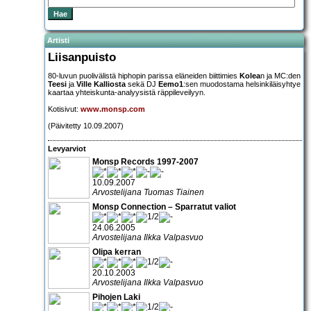
Artisti
Liisanpuisto
80-luvun puolivälistä hiphopin parissa eläneiden biittimies
Kolea
n ja MC:den
Teesi
ja
Ville Kalliosta
sekä DJ
Eemo1
:sen muodostama helsinkiläisyhtye
kaartaa yhteiskunta-analyysistä räppileveilyyn.
Kotisivut:
www.monsp.com
(Päivitetty 10.09.2007)
Levyarviot
Monsp Records 1997-2007
10.09.2007
Arvostelijana Tuomas Tiainen
Monsp Connection – Sparratut valiot
24.06.2005
Arvostelijana Ilkka Valpasvuo
Olipa kerran
20.10.2003
Arvostelijana Ilkka Valpasvuo
Pihojen Laki