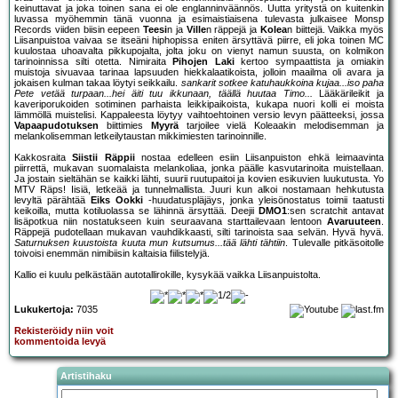
keinuttavat ja joka toinen sana ei ole englanninväännös. Uutta yritystä on kuitenkin
luvassa myöhemmin tänä vuonna ja esimaistiaisena tulevasta julkaisee Monsp
Records viiden biisin eepeen
Teesi
n ja
Ville
n räppejä ja
Kolea
n biittejä. Vaikka myös
Liisanpuistoa vaivaa se itseäni hiphopissa eniten ärsyttävä piirre, eli joka toinen MC
kuulostaa uhoavalta pikkupojalta, jolta joku on vienyt namun suusta, on kolmikon
tarinoinnissa silti otetta. Nimiraita
Pihojen Laki
kertoo sympaattista ja omiakin
muistoja sivuavaa tarinaa lapsuuden hiekkalaatikoista, jolloin maailma oli avara ja
jokaisen kulman takaa löytyi seikkailu.
sankarit sotkee katuhaukkoina kujaa...iso paha
Pete vetää turpaan...hei äiti tuu ikkunaan, täällä huutaa Timo...
Lääkärileikit ja
kaveriporukoiden sotiminen parhaista leikkipaikoista, kukapa nuori kolli ei moista
lämmöllä muistelisi. Kappaleesta löytyy vaihtoehtoinen versio levyn päätteeksi, jossa
Vapaapudotuksen
biittimies
Myyrä
tarjoilee vielä Koleaakin melodisemman ja
melankolisemman letkeilytaustan mikkimiesten tarinoinnille.
Kakkosraita
Siistii Räppii
nostaa edelleen esiin Liisanpuiston ehkä leimaavinta
piirrettä, mukavan suomalaista melankoliaa, jonka päälle kasvutarinoita muistellaan.
Ja jostain sieltähän se kaikki lähti, suurii ruutupaitoi ja kovien esikuvien luukutusta. Yo
MTV Räps! Iisiä, letkeää ja tunnelmallista. Juuri kun alkoi nostamaan hehkutusta
levyltä pärähtää
Eiks Ookki
-huudatuspläjäys, jonka yleisönostatus toimii taatusti
keikoilla, mutta kotiluolassa se lähinnä ärsyttää. Deejii
DMO1
:sen scratchit antavat
lisäpotkua niin nostatukseen kuin seuraavana starttailevaan lentoon
Avaruuteen
.
Räppejä pudotellaan mukavan vauhdikkaasti, silti tarinoista saa selvän. Hyvä hyvä.
Saturnuksen kuustoista kuuta mun kutsumus...tää lähti tähtiin
. Tulevalle pitkäsoitolle
toivoisi enemmän nimibiisin kaltaisia fiilistelyjä.
Kallio ei kuulu pelkästään autotallirokille, kysykää vaikka Liisanpuistolta.
Lukukertoja:
7035
Rekisteröidy niin voit
kommentoida levyä
Artistihaku