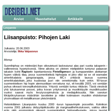
Arviot
Haastattelut
Artikkelit
Levyarvio
Liisanpuisto: Pihojen Laki
Julkaistu: 20.06.2003
Arvostelija:
Ilkka Valpasvuo
Monsp
Suomihiphop on mielestäni ihan oikeutetusti laskeutunut alas pari vuotta takaperin
vallinneesta hypetyksestä. Viime aikoina on yleinen mielipidekin tuntunut palaavan
takaisin kohti
Raptori
n lopettamisesta
Fintelligens
en ja kumppaneiden aloittaman
hypen välistä tilaa, jossa suomenkielistä hiphoppia ei joko ollut tai se oli wannabe
amerikkalaista gangstarappia, jossa MC:t yrittävät lausua suomea
amerikkalaisittain...joka kuulostaa juuri niin onnettomalta kuin onkin. 90-luvun
suomenkielisen hip hopin alennustilaan verrattuna nyt, eli kesällä 2003, voi sentään
puhua oikeasti toivonpilkahduksista: Yritystä sentään tuntuu riittävän. Tästä viestivät
yhä lukuisammat posset, jotka kovan yrityksensä ja musiikkityylin muodikkuuden
vuoksi saavat myös levytyssopimuksia ja mediajulkisuutta. Niin sanotun
lökäpöksykansan määrähän tavoittelee jo miltei kotimaisen musiikin ehdottoman
yksinvaltiaan eli metallikansan yleisömääriä.
Helsinkiläinen Liisanpuisto kuuluu 2000 -luvun lupaavimpiin posseihin. Kolmikon
vuonna 2001 julkaistu debyyttipitkäsoitto jäi marginaalihehkutukseen, vaikka olikin
eräs niitä ensimmäisiä oikeasti suomenkielisiä hiphopalbumeita, joissa taustat