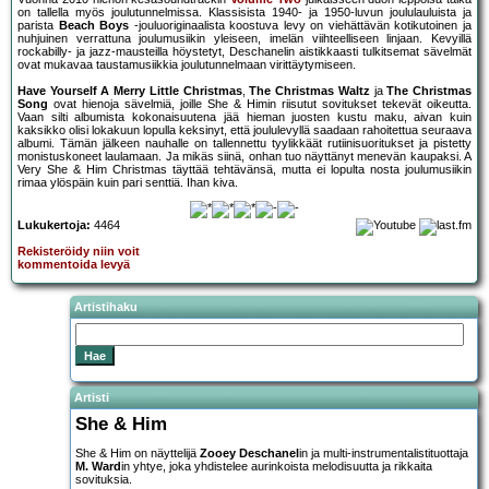
on tallella myös joulutunnelmissa. Klassisista 1940- ja 1950-luvun joululauluista ja
parista
Beach Boys
-jouluoriginaalista koostuva levy on viehättävän kotikutoinen ja
nuhjuinen verrattuna joulumusiikin yleiseen, imelän viihteelliseen linjaan. Kevyillä
rockabilly- ja jazz-mausteilla höystetyt, Deschanelin aistikkaasti tulkitsemat sävelmät
ovat mukavaa taustamusiikkia joulutunnelmaan virittäytymiseen.
Have Yourself A Merry Little Christmas
,
The Christmas Waltz
ja
The Christmas
Song
ovat hienoja sävelmiä, joille She & Himin riisutut sovitukset tekevät oikeutta.
Vaan silti albumista kokonaisuutena jää hieman juosten kustu maku, aivan kuin
kaksikko olisi lokakuun lopulla keksinyt, että joululevyllä saadaan rahoitettua seuraava
albumi. Tämän jälkeen nauhalle on tallennettu tyylikkäät rutiinisuoritukset ja pistetty
monistuskoneet laulamaan. Ja mikäs siinä, onhan tuo näyttänyt menevän kaupaksi. A
Very She & Him Christmas täyttää tehtävänsä, mutta ei lopulta nosta joulumusiikin
rimaa ylöspäin kuin pari senttiä. Ihan kiva.
Lukukertoja:
4464
Rekisteröidy niin voit
kommentoida levyä
Artistihaku
Artisti
She & Him
She & Him on näyttelijä
Zooey Deschanel
in ja multi-instrumentalistituottaja
M. Ward
in yhtye, joka yhdistelee aurinkoista melodisuutta ja rikkaita
sovituksia.