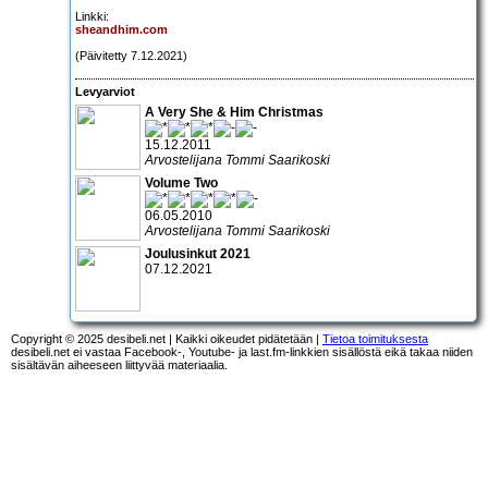
Linkki:
sheandhim.com
(Päivitetty 7.12.2021)
Levyarviot
A Very She & Him Christmas
15.12.2011
Arvostelijana Tommi Saarikoski
Volume Two
06.05.2010
Arvostelijana Tommi Saarikoski
Joulusinkut 2021
07.12.2021
Copyright © 2025 desibeli.net | Kaikki oikeudet pidätetään |
Tietoa toimituksesta
desibeli.net ei vastaa Facebook-, Youtube- ja last.fm-linkkien sisällöstä eikä takaa niiden
sisältävän aiheeseen liittyvää materiaalia.