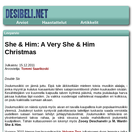
Arviot
Haastattelut
Artikkelit
Levyarvio
She & Him: A Very She & Him
Christmas
Julkaistu: 15.12.2011
Arvostelija:
Tommi Saarikoski
Double Six
Joulumusiikki on jännä juttu. Eipä tule äkkiseltään mieleen toista musiikin alalajia,
jonka myynti ja kulutus kasaantuisi lähes sataprosenttisesti yhden kuukauden sisään.
Kesähittejäkin voi kuunnella kaipuulla talven kylminä päivinä, mutta joululauluja harva
jaksaa kuluttaa läpi vuoden. Ja vaikka vuodenajat vaihtelevat maapallon eri kolkissa,
on joulu kaikkialla samaan aikaan.
Joulumusiikki on näistä syistä myös aivan eri tavalla kaupallista kuin populaarimusiikki
yleensä. Joululevyt tuskin syntyvät pakottavasta taiteilijan tuskasta saada versioida
uudelleen sataan kertaan tehdyt juhlapyhäsävelmät. Joulumusiikin tehtävänä on
yksinkertaisesti takoa rahaa, ja siinä sivussa tuoda mahdollisesti joulumieltä
kuulijoilleen. Tähän kultasuoneen on iskenyt myös
Zooey Deschanel
in ja
M. Ward
in
She & Him
.
Vuonna 2010 hienon kesäsoundtrackin
Volume Two
julkaisseen duon leppoisa taika