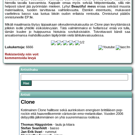
hienolla tavalla kasvamista. Kappale omaa myös selvää hittipotentiaalia, sillä niin
helposti sävel jää pyörimään mieleen. Lyhyt
Beautiful mess
eroaa selvästi muusta
materiaalista, tuoden tarvittavaa vaihtelevuutta. Etenkin eteentuotu, mukavasti
vaelteleva basso saa luotua biisiin oudon erilaista rentoutta. Onnistunut päätös
onnistuneelle EP:lle.
Mikäli maailmasta löytyy tippaakaan oikeudenmukaisuutta on Clone pian levyttämässä
jollekin isolle yhtiölle esikoislevyään. Tätä valmiimmaksi ei ’kellarissa’ enää voi tulla,
tämän kuulee jo huippuunsa hiotuista sovituksistakin. Toivottavasti bändi saa
ansaitsemansa mahdollisuuden läpilyöntiin vielä lähitulevaisuudessa.
Lukukertoja:
6666
Rekisteröidy niin voit
kommentoida levyä
Artistihaku
Artisti
Clone
Kotimainen Clone hallitsee sekä aurinkoisen energisen brittiläisen pop-
rockin että haaveellisemmin värisevän emo-melankolian. Vuoden 2006
debyytillä jälkimmäinen on yhä suuremmassa roolissa.
Thomas Häggström
- laulu ja kitara
Stefan Svanfeldt
- basso
Jan-Erik Iivari
- rummut