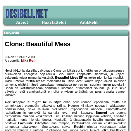
Arviot
Haastattelut
Artikkelit
Levyarvio
Clone: Beautiful Mess
Julkaistu: 24.07.2003
Arvostelija:
Mika Roth
Helsinki-Lohja akselilla vaikuttava Clone on julkaissut jo neljännen omakustanteensa
aurinkoisen energistä pop-rockia. Viisi uutta kappaletta sisältävä, ja vajaat
seitsemäntoista minuuttia kestävä,
Beautiful Mess
EP esittelee trion jonka musiikki
liikkuu melko ’brittiläisessä’ maisemassa. Biisit ovat kautta linjan aivan rikollisen
tarttuvia, eivätkä häpeä tippaakaan vertailussa genren ns. suurien nimien tuotoksiin.
Bändi on kotistudiossaan onnistunut luomaan erinomaiset soundit, ja kun sekä
sävellys- että sanoituskynä on ollut erityisen terävänä on tulos sanalla sanoen
loistava.
Aloituskappale
It might be in style
avaa pelin rennon leppoisana, mutta silti
tarmokkaasti eteenpäin rullaavana rallina. Huomio kiinnittyy nopeasti raikkaaseen
bändisoundiin, sekä laulajan sielukkaan reippaaseen ääneen. Huomattavasti
rauhallisemmin etenevä, ja samalla levyn pisin kappale,
Burned
tuo uutena
elementtinä mukaan koskettimet. Biisi kasvaa hitaasti loppuaan kohden, sisältäen
matkalla monia hienoja ideoita. Keskellä räntäsadettakin hyvälle tuulelle mielen
nostava
Favourite
kiihdyttää taas tempoa, kertosäkeen ovelan kosketinkoukun
tarttuessa takaraivoon. Seuraavana soivan
Rush
in ollessa vuorostaan askel
seesteisempään suuntaan. Puolinopea biisi omaa hienot lyriikat, jotka käsittelevät