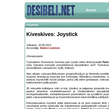
Arviot
H
Levyarvio
Kiveskives: Joystick
Julkaistu: 10.06.2012
Arvostelija:
Aleksi Leskinen
Uhmatuotanto
Turkulainen Kiveskives hurmasi pari vuotta sitten ilmestyneellä
Pain
onko hulvaton konsepti venytettävissä täyspitkäksi asti? Toukokuun
yksiselitteisin vastauksen: kyllä, helposti.
Alun alkaen vahvasti ilkikuriseen progesöhryilyyn ja Nintendo-esteti
osannut rikastaa ja muovata itse konseptia. Velmuileva triotoiminta, vei
antavat Joystickille hyvän pohjan, jonka yllä sitten grindataan, valssata
kaikkeuksien tuolla puolen.
36 minuuttia kellottava retki ei käy tylsäksi ja paljastaa jokaisella k
paukut tarpeeksi vivahteikkaaseen ja monipuoliseen täyspitkään,
torvispektaakkeliin, kohtalokkaaseen jousimattoon tai syvällisen psyke
pitkin vakavastiotettavan ja huumorikeskeisen lokeroinnillisia edellytyk
Kokonaisuutena Joystick pitää otteessaan ja on juuri sopivan tiivis. 
varsinaisia turhia numeroita ole kahdentoista spektaakkelin sekaan 
ladattu aloitusraita
Posti
ja torvin hekumoiva
Jyrkkä ei
nousevat raht