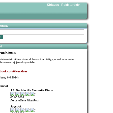
Kirjaudu
Rekisteröidy
|
stihaku
ti
veskives
ulainen trio lähtee nintendohevistä ja päätyy jonnekin tunnetun
lisuuteen rajojen ulkopuolelle.
i:
book.com/kiveskives
vitetty 6.6.2014)
arviot
J.S. Bach In His Favourite Disco
06.06.2014
Arvostelijana Mika Roth
Joystick