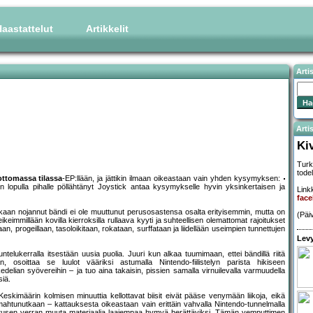
aastattelut
Artikkelit
Arti
Artis
Ki
Turk
todel
ottomassa tilassa
-EP:llään, ja jättikin ilmaan oikeastaan vain yhden kysymyksen:
 lopulla pihalle pöllähtänyt Joystick antaa kysymykselle hyvin yksinkertaisen ja
Linkk
face
ikkaan nojannut bändi ei ole muuttunut perusosastensa osalta erityisemmin, mutta on
(Päi
keimmillään kovilla kierroksilla rullaava kyyti ja suhteellisen olemattomat rajoitukset
an, progeillaan, tasoloikitaan, rokataan, surffataan ja liidellään useimpien tunnettujen
Levy
uuntelukerralla itsestään uusia puolia. Juuri kun alkaa tuumimaan, ettei bändillä riitä
 osoittaa se luulot vääriksi astumalla Nintendo-fiilistelyn parista hikiseen
delian syövereihin – ja tuo aina takaisin, pissien samalla virnuilevalla varmuudella
siä.
Keskimäärin kolmisen minuuttia kellottavat biisit eivät pääse venymään liikoja, eikä
mahtunutkaan – kattauksesta oikeastaan vain erittäin vahvalla Nintendo-tunnelmalla
usen verran muuta materiaalia laajempaa hymyä herättäviksi. Tämän vemputtimen