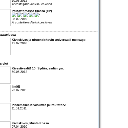
10.06.2012
Arvostelijana Aleksi Leskinen
Painottomassa tilassa (EP)
08.02.2010
Arvostelijana Aleksi Leskinen
tattelussa
Kiveskives
ja nintendohevin universaali message
12.02.2010
arviot
Kivestivaalit! 10: Sydän, sydän ym.
30.05.2012
Ilmiö!
23.07.2011
Piecemaker, Kiveskives
ja
Poutatorvi
11.01.2011
Kiveskives
,
Musta Köksä
07.04.2010