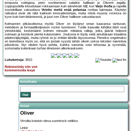
tempusta voittajana, joten sovittamisen salatkin hallitaan jo Oliverin pajalla.
Loppupuolella intoudutaan rokkaamaan kuin äänekkäin
U2
, kun
Varjo iholla
ja rapeilla
soundeillaan vakuuttava
Voinko meitä enää pelastaa
runttaa lujempaa. Käytetyt
ratkaisut eivät ole niitä kaikkein innovatiivisimpia, mutta mistä muusta rockissa on
kyse kuin kierrättämisestä, ja juuri sen Oliver hallitsee vakuuttavasti.
Kolmannen pitkäsoittonsa myötä Oliver on löytänyt oman kaavansa tarttuvan,
melodisen ja formaattikelpoisen rockin luomiseen. Tuolla kaavalla loihditut biisit ovat
ytimekkäitä, keskimäärin kolmen minuutin mittaisia ralleja, jotka jäävät helposti
soimaan ja kestävät pientä kulutustakin. Joukosta ei löydy vielä ainuttakaan totaalista
päidenräjäyttäjää, mutta ryhmä on jo erittäin lähellä täysosumaa. Pieneksi ongelmaksi
on laskettava myös se, että en jostain syystä tahdo oikein uskoa tekstien naivistisia
julistuksia. Nyt olisikin hyvä pohtia, kuinka sanomia voisi tehostaa ja syventää,
sortumatta kuitenkaan turhan ilmeiseen alleviivaukseen.
Lukukertoja:
3810
Rekisteröidy niin voit
kommentoida levyä
Artistihaku
Artisti
Oliver
Virroilta kotoisin oleva suomirock-nelikko.
Linkit: