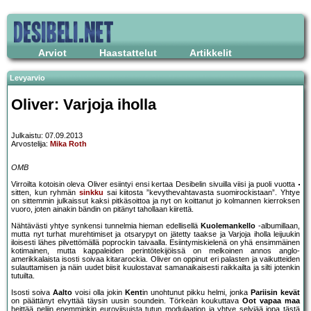
Arviot
Haastattelut
Artikkelit
Levyarvio
Oliver: Varjoja iholla
Julkaistu: 07.09.2013
Arvostelija:
Mika Roth
OMB
Virroilta kotoisin oleva Oliver esiintyi ensi kertaa Desibelin sivuilla viisi ja puoli vuotta
sitten, kun ryhmän
sinkku
sai kiitosta ”kevythevahtavasta suomirockistaan”. Yhtye
on sittemmin julkaissut kaksi pitkäsoittoa ja nyt on koittanut jo kolmannen kierroksen
vuoro, joten ainakin bändin on pitänyt tahollaan kiirettä.
Nähtävästi yhtye synkensi tunnelmia hieman edellisellä
Kuolemankello
-albumillaan,
mutta nyt turhat murehtimiset ja otsarypyt on jätetty taakse ja Varjoja iholla leijuukin
iloisesti lähes pilvettömällä poprockin taivaalla. Esiintymiskielenä on yhä ensimmäinen
kotimainen, mutta kappaleiden perintötekijöissä on melkoinen annos anglo-
amerikkalaista isosti soivaa kitararockia. Oliver on oppinut eri palasten ja vaikutteiden
sulauttamisen ja näin uudet biisit kuulostavat samanaikaisesti raikkailta ja silti jotenkin
tutuilta.
Isosti soiva
Aalto
voisi olla jokin
Kent
in unohtunut pikku helmi, jonka
Pariisin kevät
on päättänyt elvyttää täysin uusin soundein. Törkeän koukuttava
Oot vapaa maa
heittää peliin enemminkin euroviisuista tutun modulaation ja yhtye selviää jopa tästä