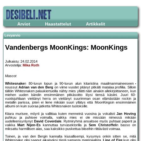
Arviot
Haastattelut
Artikkelit
Levyarvio
Vandenbergs MoonKings: MoonKings
Julkaistu: 24.02.2014
Arvostelija:
Mika Roth
Mascot
Whitesnake
n 80-luvun lopun ja 90-luvun alun kitaristina maailmanmaineeseen
noussut
Adrian van den Berg
on viime vuodet pitänyt pitkälti matalaa profiilia. Silloin
tällöin Whitesnaken paluukiertueilla nähty mies yllätti näin ainakin allekirjoittaneen, kun
miehen uuden bändin ensimmäinen pitkäsoitto löysi tiensä käsiini. Juuri 60-
vuotisjuhliaan viettänyt herra on viettänyt suurimman osan elämästään rockin ja
metallin parissa, joten ei liene mikään suuri yllätys että MoonKingsin ensimmäinen
albumi on kuin suoraa jatketta Whitesnaken tuotoksille.
Kitara murisee, möyrii ja vallittaa kuten menneinä vuosina ja vokalisti
Jan Hoving
puhkuu ja puhisee voimalla, vaikka mies ei ole missään nimessä mikään
uudelleensyntynyt
David Coverdale
. Rytmiryhmä ansaitsee myös puhtaat paperit ja
vaikka
Mart Nijen-Es
kannuttaa turvasektorilla ja
Sem Christoffel
in basso on
miksattu harmillisen alas, saa kaksikko puskettua biiseihin riittävästi voimaa.
Toinen, ja van den Bergin kannalta kiusallisempi, kysymys onkin sitten se, mitä
Whitesnake olisi saanut aikaiseksi tästä samasta materiaalista.
Line of Fire
kun olisi