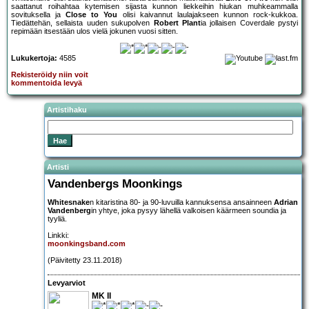
saattanut roihahtaa kytemisen sijasta kunnon liekkeihin hiukan muhkeammalla
sovituksella ja
Close to You
olisi kaivannut laulajakseen kunnon rock-kukkoa.
Tiedättehän, sellaista uuden sukupolven
Robert Plant
ia jollaisen Coverdale pystyi
repimään itsestään ulos vielä jokunen vuosi sitten.
Lukukertoja:
4585
Rekisteröidy niin voit
kommentoida levyä
Artistihaku
Artisti
Vandenbergs Moonkings
Whitesnake
n kitaristina 80- ja 90-luvuilla kannuksensa ansainneen
Adrian
Vandenberg
in yhtye, joka pysyy lähellä valkoisen käärmeen soundia ja
tyyliä.
Linkki:
moonkingsband.com
(Päivitetty 23.11.2018)
Levyarviot
MK II