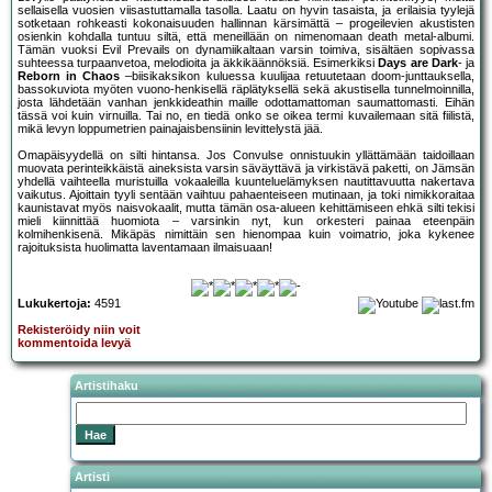
sellaisella vuosien viisastuttamalla tasolla. Laatu on hyvin tasaista, ja erilaisia tyylejä
sotketaan rohkeasti kokonaisuuden hallinnan kärsimättä – progeilevien akustisten
osienkin kohdalla tuntuu siltä, että meneillään on nimenomaan death metal-albumi.
Tämän vuoksi Evil Prevails on dynamiikaltaan varsin toimiva, sisältäen sopivassa
suhteessa turpaanvetoa, melodioita ja äkkikäännöksiä. Esimerkiksi
Days are Dark
- ja
Reborn in Chaos
–biisikaksikon kuluessa kuulijaa retuutetaan doom-junttauksella,
bassokuviota myöten vuono-henkisellä räplätyksellä sekä akustisella tunnelmoinnilla,
josta lähdetään vanhan jenkkideathin maille odottamattoman saumattomasti. Eihän
tässä voi kuin virnuilla. Tai no, en tiedä onko se oikea termi kuvailemaan sitä fiilistä,
mikä levyn loppumetrien painajaisbensiinin levittelystä jää.
Omapäisyydellä on silti hintansa. Jos Convulse onnistuukin yllättämään taidoillaan
muovata perinteikkäistä aineksista varsin säväyttävä ja virkistävä paketti, on Jämsän
yhdellä vaihteella muristuilla vokaaleilla kuunteluelämyksen nautittavuutta nakertava
vaikutus. Ajoittain tyyli sentään vaihtuu pahaenteiseen mutinaan, ja toki nimikkoraitaa
kaunistavat myös naisvokaalit, mutta tämän osa-alueen kehittämiseen ehkä silti tekisi
mieli kiinnittää huomiota – varsinkin nyt, kun orkesteri painaa eteenpäin
kolmihenkisenä. Mikäpäs nimittäin sen hienompaa kuin voimatrio, joka kykenee
rajoituksista huolimatta laventamaan ilmaisuaan!
Lukukertoja:
4591
Rekisteröidy niin voit
kommentoida levyä
Artistihaku
Artisti