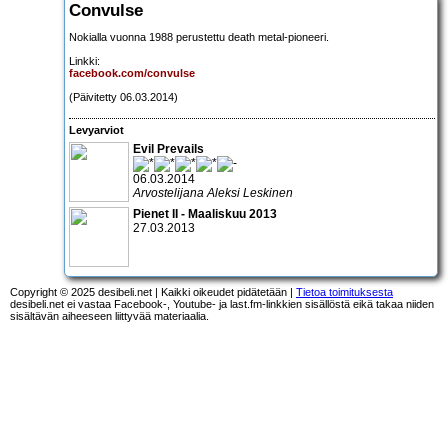
Convulse
Nokialla vuonna 1988 perustettu death metal-pioneeri.
Linkki:
facebook.com/convulse
(Päivitetty 06.03.2014)
Levyarviot
Evil Prevails
06.03.2014
Arvostelijana Aleksi Leskinen
Pienet II - Maaliskuu 2013
27.03.2013
Copyright © 2025 desibeli.net | Kaikki oikeudet pidätetään |
Tietoa toimituksesta
desibeli.net ei vastaa Facebook-, Youtube- ja last.fm-linkkien sisällöstä eikä takaa niiden
sisältävän aiheeseen liittyvää materiaalia.