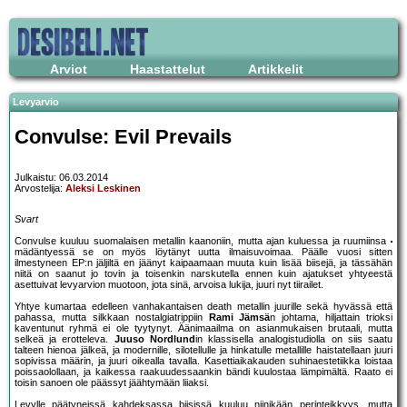
Arviot
Haastattelut
Artikkelit
Levyarvio
Convulse: Evil Prevails
Julkaistu: 06.03.2014
Arvostelija:
Aleksi Leskinen
Svart
Convulse kuuluu suomalaisen metallin kaanoniin, mutta ajan kuluessa ja ruumiinsa
mädäntyessä se on myös löytänyt uutta ilmaisuvoimaa. Päälle vuosi sitten
ilmestyneen EP:n jäljiltä en jäänyt kaipaamaan muuta kuin lisää biisejä, ja tässähän
niitä on saanut jo tovin ja toisenkin narskutella ennen kuin ajatukset yhtyeestä
asettuivat levyarvion muotoon, jota sinä, arvoisa lukija, juuri nyt tiirailet.
Yhtye kumartaa edelleen vanhakantaisen death metallin juurille sekä hyvässä että
pahassa, mutta silkkaan nostalgiatrippiin
Rami Jämsä
n johtama, hiljattain trioksi
kaventunut ryhmä ei ole tyytynyt. Äänimaailma on asianmukaisen brutaali, mutta
selkeä ja erotteleva.
Juuso Nordlund
in klassisella analogistudiolla on siis saatu
talteen hienoa jälkeä, ja modernille, silotellulle ja hinkatulle metallille haistatellaan juuri
sopivissa määrin, ja juuri oikealla tavalla. Kasettiaikakauden suhinaestetiikka loistaa
poissaolollaan, ja kaikessa raakuudessaankin bändi kuulostaa lämpimältä. Raato ei
toisin sanoen ole päässyt jäähtymään liiaksi.
Levylle päätyneissä kahdeksassa biisissä kuuluu niinikään perinteikkyys, mutta