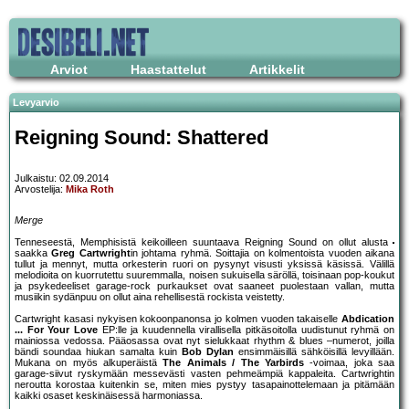
Arviot
Haastattelut
Artikkelit
Levyarvio
Reigning Sound: Shattered
Julkaistu: 02.09.2014
Arvostelija:
Mika Roth
Merge
Tenneseestä, Memphisistä keikoilleen suuntaava Reigning Sound on ollut alusta
saakka
Greg Cartwright
in johtama ryhmä. Soittajia on kolmentoista vuoden aikana
tullut ja mennyt, mutta orkesterin ruori on pysynyt visusti yksissä käsissä. Välillä
melodioita on kuorrutettu suuremmalla, noisen sukuisella säröllä, toisinaan pop-koukut
ja psykedeeliset garage-rock purkaukset ovat saaneet puolestaan vallan, mutta
musiikin sydänpuu on ollut aina rehellisestä rockista veistetty.
Cartwright kasasi nykyisen kokoonpanonsa jo kolmen vuoden takaiselle
Abdication
... For Your Love
EP:lle ja kuudennella virallisella pitkäsoitolla uudistunut ryhmä on
mainiossa vedossa. Pääosassa ovat nyt sielukkaat rhythm & blues –numerot, joilla
bändi soundaa hiukan samalta kuin
Bob Dylan
ensimmäisillä sähköisillä levyillään.
Mukana on myös alkuperäistä
The Animals / The Yarbirds
-voimaa, joka saa
garage-siivut ryskymään messevästi vasten pehmeämpiä kappaleita. Cartwrightin
neroutta korostaa kuitenkin se, miten mies pystyy tasapainottelemaan ja pitämään
kaikki osaset keskinäisessä harmoniassa.