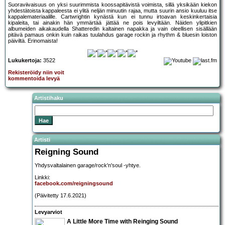
Suoraviivaisuus on yksi suurimmista koossapitävistä voimista, sillä yksikään kiekon
yhdestätoista kappaleesta ei ylitä neljän minuutin rajaa, mutta suurin ansio kuuluu itse
kappalemateriaalille. Cartwrightin kynästä kun ei tunnu irtoavan keskinkertaisia
kipaleita, tai ainakin hän ymmärtää jättää ne pois levyiltään. Näiden ylipitkien
albumeiden aikakaudella Shatteredin kaltainen napakka ja vain oleellisen sisällään
pitävä pamaus onkin kuin raikas tuulahdus garage rockin ja rhythm & bluesin loiston
päiviltä. Erinomaista!
Lukukertoja:
3522
Rekisteröidy niin voit
kommentoida levyä
Artistihaku
Artisti
Reigning Sound
Yhdysvaltalainen garage/rock'n'soul -yhtye.
Linkki:
facebook.com/reigningsound
(Päivitetty 17.6.2021)
Levyarviot
A Little More Time with Reinging Sound