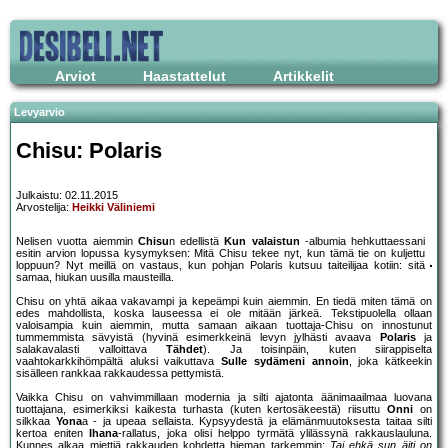
Arviot
Haastattelut
Artikkelit
Levyarvio
Chisu: Polaris
Julkaistu: 02.11.2015
Arvostelija:
Heikki Väliniemi
Nelisen vuotta aiemmin
Chisu
n edellistä
Kun valaistun
-albumia hehkuttaessani
esitin arvion lopussa kysymyksen: Mitä Chisu tekee nyt, kun tämä tie on kuljettu
loppuun? Nyt meillä on vastaus, kun pohjan Polaris kutsuu taiteilijaa kotiin: sitä
samaa, hiukan uusilla mausteilla.
Chisu on yhtä aikaa vakavampi ja kepeämpi kuin aiemmin. En tiedä miten tämä on
edes mahdollista, koska lauseessa ei ole mitään järkeä. Tekstipuolella ollaan
valoisampia kuin aiemmin, mutta samaan aikaan tuottaja-Chisu on innostunut
tummemmista sävyistä (hyvinä esimerkkeinä levyn jylhästi avaava
Polaris
ja
salakavalasti valloittava
Tähdet
). Ja toisinpäin, kuten siirappiselta
vaahtokarkkihömpältä aluksi vaikuttava
Sulle sydämeni annoin
, joka kätkeekin
sisälleen rankkaa rakkaudessa pettymistä.
Vaikka Chisu on vahvimmillaan modernia ja silti ajatonta äänimaailmaa luovana
tuottajana, esimerkiksi kaikesta turhasta (kuten kertosäkeestä) riisuttu
Onni
on
silkkaa
Yona
a - ja upeaa sellaista. Kypsyydestä ja elämänmuutoksesta taitaa silti
kertoa eniten
Ihana
-rallatus, joka olisi helppo tyrmätä ylilässynä rakkauslauluna.
Kunnes alkaa miettiä rakkauden kohdetta hieman tarkemmin:
Tai ehkä sun äiti on