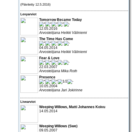
(Päivitetty 12.5.2016)
Levyarviot
Tomorrow Became Today
12.05.2016
Arvostelijana Heikki Väliniemi
The Time Has Come
04.05.2014
Arvostelijana Heikki Väliniemi
Fear & Love
22.03.2007
Arvostelijana Mika Roth
Presence
10.05.2004
Arvostelijana Jari Jokirinne
Livearviot
Weeping Willows, Matti Johannes Koivu
14.05.2014
Weeping Willows
(Swe)
09.05.2007