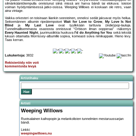
silmänkääntötempulla onnistunut siinä missä ani harva bändi tai elokuva: toiston
voiman hyödyntämisessä jatko-osissa. Weeping Willows ei koskaan ole retro, vaan
aina vintage.
Vaikka orkesteri on toisinaan liiankin seesteinen, onneksi sedät jaksavat myös heilua.
Seitsemännen albumin ripeätempoiset
Wait for Love to Grow
,
My Love Is Not
Blind
ja
My Last Love
ovat tyylikkään tarttuvia (indie)pop-lauluja.
Tunnelmallisemmasta osastosta onnistuvat “Orbison ilman oopperaa” -näkemys
Every Haunted Night
, juurimusiikkia huokuva
I’d do Anything for You
sekä tekstiä
lukuun ottamatta Morrissey-albumille sopiva, komeasti soiva nimikappale. Hieno levy.
Taas kerran.
Lukukertoja:
3832
Rekisteröidy niin voit
kommentoida levyä
Artistihaku
Artisti
Weeping Willows
Ruotsalainen kaihopopin ja melankolisten tunnelmien mestaruussarjan
bändi.
Linkki:
weepingwillows.nu