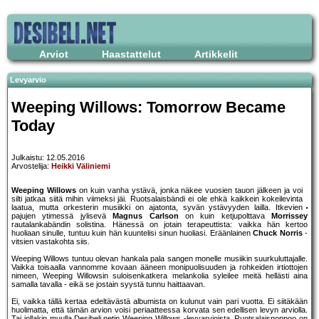
Arviot
Haastattelut
Artikkelit
Levyarvio
Weeping Willows: Tomorrow Became
Today
Julkaistu: 12.05.2016
Arvostelija:
Heikki Väliniemi
Weeping Willows
on kuin vanha ystävä, jonka näkee vuosien tauon jälkeen ja voi
silti jatkaa siitä mihin viimeksi jäi. Ruotsalaisbändi ei ole ehkä kaikkein kokeilevinta
laatua, mutta orkesterin musiikki on ajatonta, syvän ystävyyden lailla. Itkevien
pajujen ytimessä jylisevä
Magnus Carlson
on kuin ketjupolttava
Morrissey
rautalankabändin solistina. Hänessä on jotain terapeuttista: vaikka hän kertoo
huoliaan sinulle, tuntuu kuin hän kuuntelisi sinun huoliasi. Eräänlainen
Chuck Norris
-
vitsien vastakohta siis.
Weeping Willows tuntuu olevan hankala pala sangen monelle musiikin suurkuluttajalle.
Vaikka toisaalla vannomme kovaan ääneen monipuolisuuden ja rohkeiden irtiottojen
nimeen, Weeping Willowsin suloisenkatkera melankolia syleilee meitä hellästi aina
samalla tavalla - eikä se jostain syystä tunnu haittaavan.
Ei, vaikka tällä kertaa edeltävästä albumista on kulunut vain pari vuotta. Ei siitäkään
huolimatta, että tämän arvion voisi periaatteessa korvata sen edellisen levyn arviolla.
Tai jollakin muulla Desibeli.netin Weeping Willows -levyarvioista. Ruotsalaispoppoo on