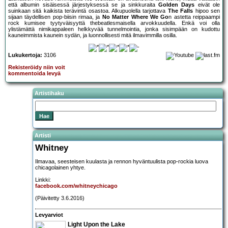
että albumin sisäisessä järjestyksessä se ja sinkkuraita
Golden Days
eivät ole
suinkaan sitä kaikista terävintä osastoa. Alkupuolella tarjottava
The Falls
hipoo sen
sijaan täydellisen pop-biisin rimaa, ja
No Matter Where We Go
n astetta reippaampi
rock kumisee tyytyväisyyttä thebeatlesmaisella arvokkuudella. Enkä voi olla
ylistämättä nimikappaleen helkkyvää tunnelmointia, jonka sisimpään on kudottu
kauneimmista kaunein sydän, ja luonnollisesti mitä ilmavimmilla osilla.
Lukukertoja:
3106
Rekisteröidy niin voit
kommentoida levyä
Artistihaku
Artisti
Whitney
Ilmavaa, seesteisen kuulasta ja rennon hyväntuulista pop-rockia luova
chicagolainen yhtye.
Linkki:
facebook.com/whitneychicago
(Päivitetty 3.6.2016)
Levyarviot
Light Upon the Lake