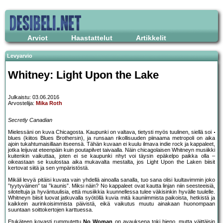
Arviot
Haastattelut
Artikkelit
Levyarvio
Whitney: Light Upon the Lake
Julkaistu: 03.06.2016
Arvostelija:
Mika Roth
Secretly Canadian
Mielessäni on kuva Chicagosta. Kaupunki on valtava, tietysti myös tuulinen, siellä soi
blues (kiitos Blues Brothersin), ja runsaan rikollisuuden piinaama metropoli on aika
ajoin tukahtumaisillaan itseensä. Tähän kuvaan ei kuulu ilmava indie rock ja kappaleet,
jotka leijuvat eteenpäin kuin poutapilvet taivaalla. Näin chicagolaisen Whitneyn musiikki
kuitenkin vaikuttaa, joten ei se kaupunki nhyt voi täysin epäkelpo paikka olla –
oikeastaan se kuulostaa aika mukavalta mestalta, jos Light Upon the Laken biisit
kertovat siitä ja sen ympäristöstä.
Mikäli levyä pitäisi kuvata vain yhdellä ainoalla sanalla, tuo sana olisi luultavimmin joko
”tyytyväinen” tai ”kaunis”. Miksi näin? No kappaleet ovat kautta linjan niin seesteeisiä,
siloteltuja ja hyväntuulisia, että musiikkia kuunnellessa tulee väkisinkin hyvälle tuulelle.
Whitneyn biisit luovat jatkuvalla syötöllä kuvia mitä kauniimmista paikoista, hetkistä ja
kaikkein aurinkoisimmista päivistä, eikä vaikutus muutu ainakaan huonompaan
suuntaan soittokertojen karttuessa.
Etukäteen kovasti rummutettu
No Woman
on avauksena toki hieno, mutta väittäisin