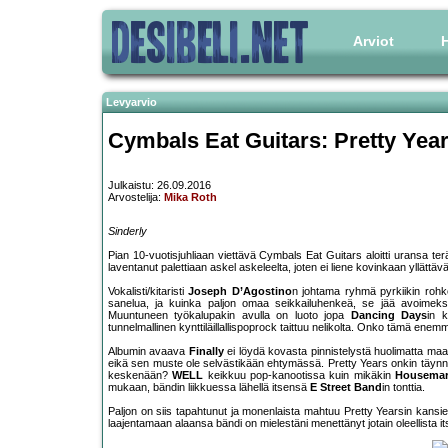
Arviot
H
Levyarvio
Cymbals Eat Guitars: Pretty Yea
Julkaistu: 26.09.2016
Arvostelija:
Mika Roth
Sinderly
Pian 10-vuotisjuhliaan viettävä Cymbals Eat Guitars aloitti uransa t
laventanut palettiaan askel askeleelta, joten ei liene kovinkaan yllättäv
Vokalisti/kitaristi
Joseph D’Agostino
n johtama ryhmä pyrkiikin rohk
sanelua, ja kuinka paljon omaa seikkailuhenkeä, se jää avoimeksi, 
Muuntuneen työkalupakin avulla on luoto jopa
Dancing Days
in k
tunnelmallinen kynttiläillallispoprock taittuu nelikolta. Onko tämä ene
Albumin avaava
Finally
ei löydä kovasta pinnistelystä huolimatta ma
eikä sen muste ole selvästikään ehtymässä. Pretty Years onkin täynnän
keskenään?
WELL
keikkuu pop-kanootissa kuin mikäkin
Housemar
mukaan, bändin liikkuessa lähellä itsensä
E Street Band
in tonttia.
Paljon on siis tapahtunut ja monenlaista mahtuu Pretty Yearsin kansien
laajentamaan alaansa bändi on mielestäni menettänyt jotain oleellista i