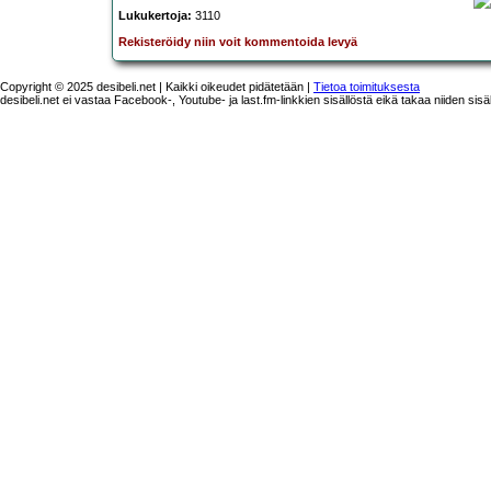
Lukukertoja:
3110
Rekisteröidy niin voit kommentoida levyä
Copyright © 2025 desibeli.net | Kaikki oikeudet pidätetään |
Tietoa toimituksesta
desibeli.net ei vastaa Facebook-, Youtube- ja last.fm-linkkien sisällöstä eikä takaa niiden sisä