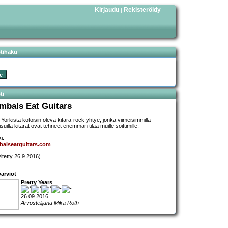
Kirjaudu
Rekisteröidy
|
stihaku
ti
mbals Eat Guitars
Yorkista kotoisin oleva kitara-rock yhtye, jonka viimeisimmillä
isuilla kitarat ovat tehneet enemmän tilaa muille soittimille.
i:
balseatguitars.com
vitetty 26.9.2016)
arviot
Pretty Years
26.09.2016
Arvostelijana Mika Roth