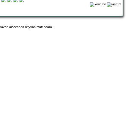
ltävän aiheeseen liittyvää materiaalia.