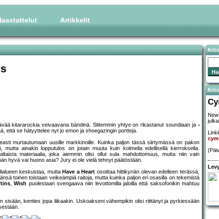
aastattelut
Artikkelit
Arti
rs
Artis
Cy
New 
julka
erävää kitararockia veivaavana bändinä. Sittemmin yhtye on rikastanut soundiaan ja
ää, että se hätyyttelee nyt jo emon ja shoegazingin portteja.
Linkk
cym
easti murtautumaan uusille markkinoille. Kuinka paljon tässä siirtymässä on pakon
mutta ainakin lopputulos on jotain muuta kuin kolmella edellisellä kierroksella.
(Päi
altaista materiaalia, joka aiemmin olisi ollut sula mahdottomuus, mutta niin vain
mmän hyvä vai huono asia? Jury ei ole vielä tehnyt päätöstään.
Levy
alialueen keskustaa, mutta
Have a Heart
osoittaa hittikynän olevan edelleen terässä,
sä toinen toistaan veikeämpiä raitoja, mutta kuinka paljon eri osasilla on tekemistä
tins
,
Wish
puolestaan svengaava niin levottomilla jaloilla että saksofonikin mahtuu
 sisään, kenties jopa liikaakin. Uskoakseni vähempikin olisi riittänyt ja pyrkiessään
tsestään.