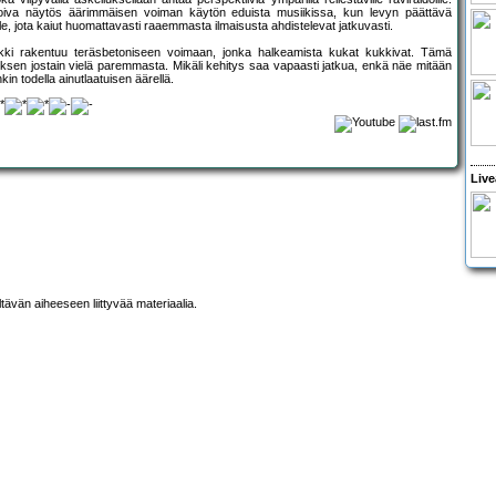
iva näytös äärimmäisen voiman käytön eduista musiikissa, kun levyn päättävä
le, jota kaiut huomattavasti raaemmasta ilmaisusta ahdistelevat jatkuvasti.
ikki rakentuu teräsbetoniseen voimaan, jonka halkeamista kukat kukkivat. Tämä
auksen jostain vielä paremmasta. Mikäli kehitys saa vapaasti jatkua, enkä näe mitään
kin todella ainutlaatuisen äärellä.
Live
ltävän aiheeseen liittyvää materiaalia.