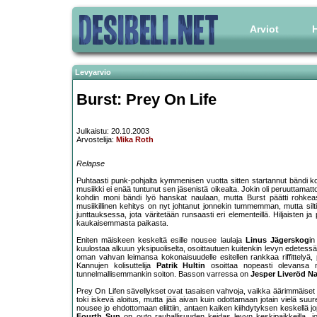
Arviot
H
Levyarvio
Burst: Prey On Life
Julkaistu: 20.10.2003
Arvostelija:
Mika Roth
Relapse
Puhtaasti punk-pohjalta kymmenisen vuotta sitten startannut bändi k
musiikki ei enää tuntunut sen jäsenistä oikealta. Jokin oli peruuttam
kohdin moni bändi lyö hanskat naulaan, mutta Burst päätti rohkeasti 
musiikillinen kehitys on nyt johtanut jonnekin tummemman, mutta silt
junttauksessa, jota väritetään runsaasti eri elementeillä. Hiljaisten ja 
kaukaisemmasta paikasta.
Eniten mäiskeen keskeltä esille nousee laulaja
Linus Jägerskog
in
kuulostaa alkuun yksipuoliselta, osoittautuen kuitenkin levyn edetessä
oman vahvan leimansa kokonaisuudelle esitellen rankkaa riffittelyä, p
Kannujen kolisuttelija
Patrik Hultin
osoittaa nopeasti olevansa 
tunnelmallisemmankin soiton. Basson varressa on
Jesper Liveröd 
Prey On Lifen sävellykset ovat tasaisen vahvoja, vaikka äärimmäise
toki iskevä aloitus, mutta jää aivan kuin odottamaan jotain vielä s
nousee jo ehdottomaan eliittiin, antaen kaiken kiihdytyksen keskellä j
Fourth Sun
on outo rauhallisuuden keidas levyn keskipaikkeilla, joka