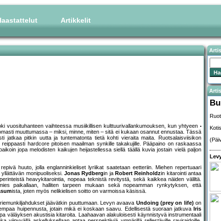
aastattelut
Artikkelit
Arti
Artis
Bu
Ruot
oki vuosituhanteen vaihteessa musiikillisen kulttuurivallankumouksen, kun yhtyeen
Koti
attomasti muuttumassa – miksi, minne, miten – sitä ei kukaan osannut ennustaa. Tässä
jatkaa pitkin uutta ja tuntematonta tietä kohti vieraita maita. Ruotsalaisviisikon
(Päi
i reippaasti hardcore pitoisen maailman synkille takakujille. Pääpaino on raskaassa
paikoin jopa melodisten kaikujen heijastellessa siellä täällä kuvia jostain vielä paljon
Levy
 repivä huuto, jolla englanninkieliset lyriikat saatetaan eetteriin. Miehen repertuaari
 yllättävän monipuoliseksi.
Jonas Rydberg
in ja
Robert Reinholdz
in kitarointi antaa
erinteistä heavykitarointia, nopeaa teknistä revitystä, sekä kaikkea näiden väliltä.
mies paikallaan, halliten tarpeen mukaan sekä nopeamman rynkytyksen, että
Nasum
ista, joten myös nelikielisen soitto on varmoissa käsissä.
t riemunkiljahdukset jäävätkin puuttumaan. Levyn avaava
Undoing (prey on life)
on
uurempaa huipennusta, jotain mikä ei koskaan saavu. Edellisestä suoraan jatkuva
Iris
opa väläyksen akustisia kitaroita. Laahaavan alakuloisesti käynnistyvä instrumentaali
 viipyvällä askelluksellaan antaa perspektiiviä ympärillä rellestäville raviraidoille.