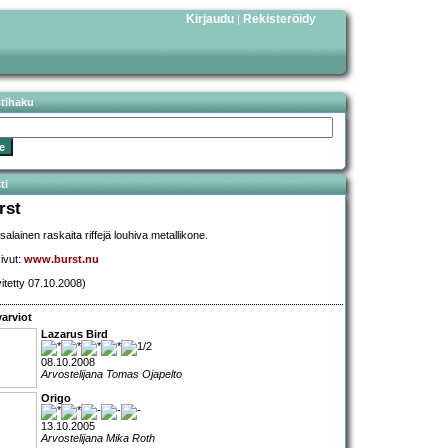
Kirjaudu
Rekisteröidy
|
stihaku
ti
rst
salainen raskaita riffejä louhiva metallikone.
sivut:
www.burst.nu
vitetty 07.10.2008)
arviot
Lazarus Bird
08.10.2008
Arvostelijana Tomas Ojapelto
Origo
13.10.2005
Arvostelijana Mika Roth