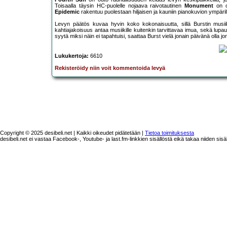
Toisaalla täysin HC-puolelle nojaava raivotautinen
Monument
on o
Epidemic
rakentuu puolestaan hiljaisen ja kauniin pianokuvion ympäril
Levyn päätös kuvaa hyvin koko kokonaisuutta, sillä Burstin musi
kahtiajakoisuus antaa musiikille kuitenkin tarvittavaa imua, sekä lup
syytä miksi näin ei tapahtuisi, saattaa Burst vielä jonain päivänä olla jon
Lukukertoja:
6610
Rekisteröidy niin voit kommentoida levyä
Copyright © 2025 desibeli.net | Kaikki oikeudet pidätetään |
Tietoa toimituksesta
desibeli.net ei vastaa Facebook-, Youtube- ja last.fm-linkkien sisällöstä eikä takaa niiden sisä