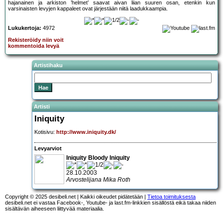
hajanainen ja arkiston ’helmet’ saavat aivan liian suuren osan, etenkin kun
varsinaisten levyjen kappaleet ovat järjestään niitä laadukkaampia.
Lukukertoja:
4972
Rekisteröidy niin voit
kommentoida levyä
Artistihaku
Artisti
Iniquity
Kotisivu:
http://www.iniquity.dk/
Levyarviot
Iniquity Bloody Iniquity
28.10.2003
Arvostelijana Mika Roth
Copyright © 2025 desibeli.net | Kaikki oikeudet pidätetään |
Tietoa toimituksesta
desibeli.net ei vastaa Facebook-, Youtube- ja last.fm-linkkien sisällöstä eikä takaa niiden
sisältävän aiheeseen liittyvää materiaalia.