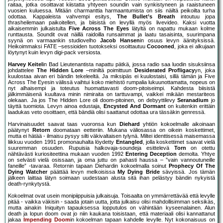
raitaa, jotka osoittavat kiistatta yhtyeen soundin vain synkistyneen ja raaistuneen
vuosien kuluessa. Mitään charmanttia harmaantumista on siis näiltä peikoilta turha
odottaa. Kappaleista vahvempi esitys,
The Bullet’s Breath
intoutuu jopa
thrasheilemaan paikoitellen, ja biisistä on levyllä myös livevideo. Kaksi vuotta
aikaisemmin julkaistulta
Five Across The Eyes
lätyltä on napattu mukaan kolme
runttausta. Soundit ovat näillä raidoilla runsaimmat ja laatu tasaisinta, suurimpana
syynä on varmaankin studiovelho
Jacob Hansen
in osuus levyn äänityksissä.
Heikoimmaksi FATE –sessioiden tuotokseksi osoittautuu
Cocooned
, joka ei alkujaan
löytynyt kuin levyn digi-pack versiosta.
Harvey Keitel
in Bad Lieutenantista napattu pätkä, jossa radio saa luodin sisuksiinsa
johdattelee
The Hidden Lore
–miniltä poimittuun
Desiderated Profligacy
yn, joka
kuulostaa aivan eri bändin tekeleeltä. Ja miksipäs ei kuulostaisi, sillä tämän ja Five
Across The Eyesin välissä vaihtui koko miehistö rumpalia lukuunottamatta, nopeus on
nyt alhaisempi ja toteutus huomattavasti doom-pitoiseimpi. Kahdesta biisistä
jälkimmäisenä kuultava minin nimiraita on tarttuvampi, vaikkei mikään mestariteos
olekaan. Ja jos The Hidden Lore oli doom-pitoinen, on debyyttilevy
Seranadium
jo
täyttä tuomiota. Levyn ainoa edustaja,
Encysted And Dormant
on kuitenkin erittäin
laadukas veto osoittaen, että bändiä olisi saattanut odottaa ura tässäkin genressä.
Harvinaisuudet saavat taas vuoronsa kun
Diehard
yhtiön kokoelmalle aikoinaan
päätynyt
Retorn
doomataan eetteriin. Mukana väliosassa on oikein koskettimet,
mutta ei hätää - ilmaisu pysyy silti väkivaltaisen tylynä. Miltei identtisessä maisemassa
liikkuu vuoden 1991 promonauhalta löydetty
Entangled
, jolla koskettimet saavat vielä
suuremman osuuden. Rupuisia halkovaja-soundeja esittelevä
Torn
on otettu
nähtävästi kuriositeettina mukaan vuoden 1992
Entering Deception
demolta. Yhtye
on selvästi vielä osissaan, ja oma juttu on pahasti haussa – ”vain vannoutuneille
faneille” -tavaraa. Retornin tapaan Diehardin kokoelmalla soinut
Prophecy Of The
Dying Watcher
päättää levyn melkoisissa
My Dying Bride
sävyissä. Jos tämän
jälkeen laittaa lätyn soimaan uudestaan alusta sitä ihan pelästyy bändin nykyistä
death-rynkytystä.
Kokoelmat ovat usein monipiippuisia julkaisuja. Toisaalta on ymmärrettävää että levylle
pitää - vaikka väkisin - saada jotain uutta, jotta julkaisu olisi mahdollisimman seksikäs,
mutta ainakin Iniquityn tapauksessa lopputulos on vähintään kyseenalainen. Alun
death ja lopun doom ovat jo niin kaukana toisistaan, että materiaali olisi kannattanut
jakaa
Impending Doom
in kokoelman tapaan kahdelle levylle. Nyt kokonaisuus on