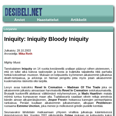
Arviot
Haastattelut
Artikkelit
Levyarvio
Iniquity: Iniquity Bloody Iniquity
Julkaistu: 28.10.2003
Arvostelija:
Mika Roth
Mighty Music
Tanskalainen
Iniquity
on 14 vuotta kestäneellä urallaan päässyt siihen pisteeseen,
että on tullut aika katsoa taaksepäin ja koota jo kuljetulta taipaleelta niitä parhaita
hetkiä kokoelman muotoon. Mukaan on kelpuutettu kymmenen aikaisemmin julkaistua
death-tempaisua, ja arkistoja on hieman pengottu jotta myös jotain aikaisemmin
kuulematonta räiskettä olisi tarjolla.
Levyn avaa kaksikko
Revel In Cremation – Madman Of The Trade
joka on
aikaisemmin julkaistu ainoastaan harvinaisella
Revel In Cremation
seiskatuumaisella.
Brutaalit kuolonriffit aloittavat välittömästi möyhennyksen, ja
Mads Haarlöv
in matala
mörinä tuntuu kumpuavan maan alta. Tuplabasaria saadaan oikein reiluja annoksia
bändin ainoan alkuperäisjäsenen,
Jesper Frost
in hoitaessa kannujen perinpohjaista
rankaisua. Perään kuullaan aikaisemmin julkaisematon, alkujaan
Pestilence
n
rustaama
Extreme Unction
, joka menee jo melkoisesti grindin puolelle kenttää.
Seuraavaksi lähdetään matkaamaan yhtyeen virallisia julkaisuja käänteisessä
järjestyksessä läpi. Vuoden 2001 pitkäsoitolta
Grime
mukaan on kelpuutettu kaksi