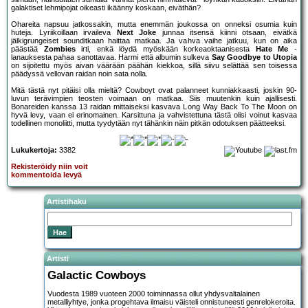
galaktiset lehmipojat oikeasti ikäänny koskaan, eiväthän?
Ohareita napsuu jatkossakin, mutta enemmän joukossa on onneksi osumia kuin
huteja. Lyriikoillaan irvaileva
Next Joke
junnaa itsensä kiinni otsaan, eivätkä
jälkigrungeiset sounditkaan haittaa matkaa. Ja vahva vaihe jatkuu, kun on aika
päästää
Zombies
irti, enkä löydä myöskään korkeaoktaanisesta
Hate Me
-
lanauksesta pahaa sanottavaa. Harmi että albumin sulkeva
Say Goodbye to Utopia
on sijoitettu myös aivan väärään päähän kiekkoa, sillä siivu selättää sen toisessa
päädyssä vellovan raidan noin sata nolla.
Mitä tästä nyt pitäisi olla mieltä? Cowboyt ovat palanneet kunniakkaasti, joskin 90-
luvun terävimpien teosten voimaan on matkaa. Siis muutenkin kuin ajallisesti.
Bonareiden kanssa 13 raidan mittaiseksi kasvava Long Way Back To The Moon on
hyvä levy, vaan ei erinomainen. Karsittuna ja vahvistettuna tästä olisi voinut kasvaa
todellinen monoliitti, mutta tyydytään nyt tähänkin näin pitkän odotuksen päätteeksi.
Lukukertoja:
3382
Rekisteröidy niin voit
kommentoida levyä
Artistihaku
Artisti
Galactic Cowboys
Vuodesta 1989 vuoteen 2000 toiminnassa ollut yhdysvaltalainen
metalliyhtye, jonka progehtava ilmaisu väisteli onnistuneesti genrelokeroita.