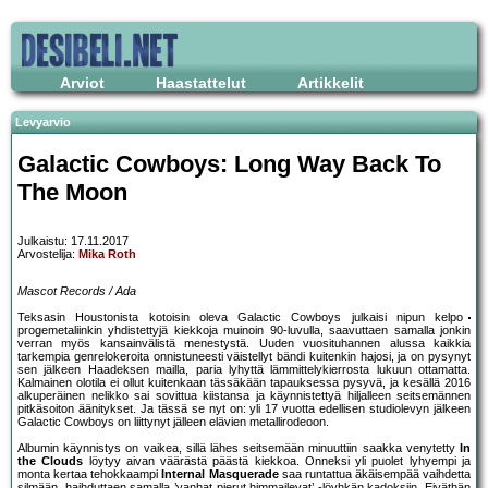
Arviot
Haastattelut
Artikkelit
Levyarvio
Galactic Cowboys: Long Way Back To
The Moon
Julkaistu: 17.11.2017
Arvostelija:
Mika Roth
Mascot Records / Ada
Teksasin Houstonista kotoisin oleva Galactic Cowboys julkaisi nipun kelpo
progemetaliinkin yhdistettyjä kiekkoja muinoin 90-luvulla, saavuttaen samalla jonkin
verran myös kansainvälistä menestystä. Uuden vuosituhannen alussa kaikkia
tarkempia genrelokeroita onnistuneesti väistellyt bändi kuitenkin hajosi, ja on pysynyt
sen jälkeen Haadeksen mailla, paria lyhyttä lämmittelykierrosta lukuun ottamatta.
Kalmainen olotila ei ollut kuitenkaan tässäkään tapauksessa pysyvä, ja kesällä 2016
alkuperäinen nelikko sai sovittua kiistansa ja käynnistettyä hiljalleen seitsemännen
pitkäsoiton äänitykset. Ja tässä se nyt on: yli 17 vuotta edellisen studiolevyn jälkeen
Galactic Cowboys on liittynyt jälleen elävien metallirodeoon.
Albumin käynnistys on vaikea, sillä lähes seitsemään minuuttiin saakka venytetty
In
the Clouds
löytyy aivan väärästä päästä kiekkoa. Onneksi yli puolet lyhyempi ja
monta kertaa tehokkaampi
Internal Masquerade
saa runtattua äkäisempää vaihdetta
silmään, haihduttaen samalla ’vanhat pierut himmailevat’ -löyhkän kadoksiin. Eiväthän