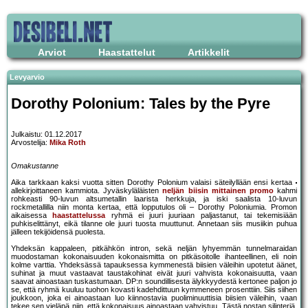
Arviot
Haastattelut
Artikkelit
Levyarvio
Dorothy Polonium: Tales by the Pyre
Julkaistu: 01.12.2017
Arvostelija:
Mika Roth
Omakustanne
Aika tarkkaan kaksi vuotta sitten Dorothy Polonium valaisi säteilyllään ensi kertaa
allekirjoittaneen kammiota. Jyväskyläläisten
neljän biisin mittainen promo
kahmi
rohkeasti 90-luvun altsumetallin laarista herkkuja, ja iski saalista 10-luvun
rockmetallilla niin monta kertaa, että lopputulos oli – Dorothy Poloniumia. Promon
aikaisessa
haastattelussa
ryhmä ei juuri juuriaan paljastanut, tai tekemisiään
puhkiselittänyt, eikä tilanne ole juuri tuosta muuttunut. Annetaan siis musiikin puhua
jälleen tekijöidensä puolesta.
Yhdeksän kappaleen, pitkähkön intron, sekä neljän lyhyemmän tunnelmaraidan
muodostaman kokonaisuuden kokonaismitta on pitkäsoitolle ihanteellinen, eli noin
kolme varttia. Yhdeksässä tapauksessa kymmenestä biisien väleihin upotetut äänet,
suhinat ja muut vastaavat taustakohinat eivät juuri vahvista kokonaisuutta, vaan
saavat ainoastaan tuskastumaan. DP:n soundillisesta älykkyydestä kertonee paljon jo
se, että ryhmä kuuluu tuohon kovasti kadehdittuun kymmeneen prosenttiin. Siis siihen
joukkoon, joka ei ainoastaan luo kiinnostavia puoliminuuttisia biisien väleihin, vaan
tekee sen vieläpä niin, että kokonaisuus ainoastaan vahvistuu. Tästä nostan silinteriä,