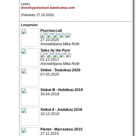
Linkki:
dorothypolonium.bandcamp.com
(Päivitetty 27.10.2020)
Levyarviot
Psychoccult
27.10.2020
Arvostelijana Mika Roth
Tales by the Pyre
01.12.2017
Arvostelijana Mika Roth
Sinkut - Toukokuu 2020
07.05.2020
Sinkut III - Huhtikuu 2019
30.04.2019
Sinkut II - Joulukuu 2018
10.12.2018
Pienet - Marraskuu 2015
27.11.2015