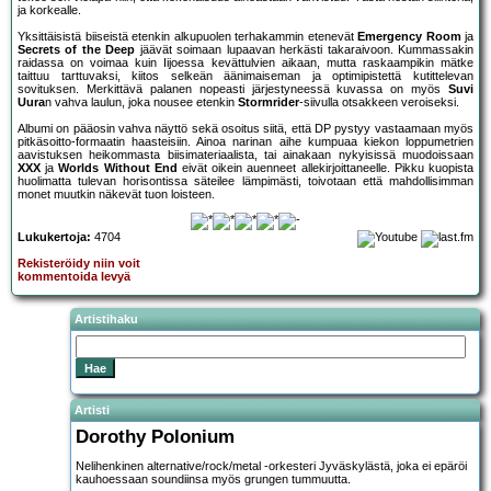
ja korkealle.
Yksittäisistä biiseistä etenkin alkupuolen terhakammin etenevät
Emergency Room
ja
Secrets of the Deep
jäävät soimaan lupaavan herkästi takaraivoon. Kummassakin
raidassa on voimaa kuin Iijoessa kevättulvien aikaan, mutta raskaampikin mätke
taittuu tarttuvaksi, kiitos selkeän äänimaiseman ja optimipistettä kutittelevan
sovituksen. Merkittävä palanen nopeasti järjestyneessä kuvassa on myös
Suvi
Uura
n vahva laulun, joka nousee etenkin
Stormrider
-siivulla otsakkeen veroiseksi.
Albumi on pääosin vahva näyttö sekä osoitus siitä, että DP pystyy vastaamaan myös
pitkäsoitto-formaatin haasteisiin. Ainoa narinan aihe kumpuaa kiekon loppumetrien
aavistuksen heikommasta biisimateriaalista, tai ainakaan nykyisissä muodoissaan
XXX
ja
Worlds Without End
eivät oikein auenneet allekirjoittaneelle. Pikku kuopista
huolimatta tulevan horisontissa säteilee lämpimästi, toivotaan että mahdollisimman
monet muutkin näkevät tuon loisteen.
Lukukertoja:
4704
Rekisteröidy niin voit
kommentoida levyä
Artistihaku
Artisti
Dorothy Polonium
Nelihenkinen alternative/rock/metal -orkesteri Jyväskylästä, joka ei epäröi
kauhoessaan soundiinsa myös grungen tummuutta.