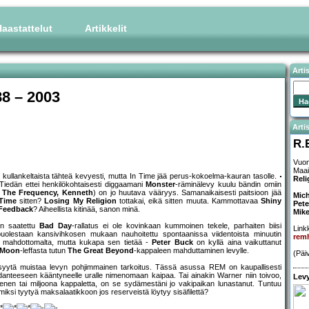
aastattelut
Artikkelit
Arti
88 – 2003
Artis
R.
Vuon
Maai
kullankeltaista tähteä kevyesti, mutta In Time jää perus-kokoelma-kauran tasolle.
Reli
. Tiedän ettei henkilökohtaisesti diggaamani
Monster
-räminälevy kuulu bändin omiin
 The Frequency, Kenneth
) on jo huutava vääryys. Samanaikaisesti paitsioon jää
Mich
Time
sitten?
Losing My Religion
tottakai, eikä sitten muuta. Kammottavaa
Shiny
Pete
Feedback
? Aiheellista kitinää, sanon minä.
Mike
on saatettu
Bad Day
-rallatus ei ole kovinkaan kummoinen tekele, parhaiten biisi
Linkk
olestaan kansivihkosen mukaan nauhoitettu spontaanissa viidentoista minuutin
rem
 mahdottomalta, mutta kukapa sen tietää -
Peter Buck
on kyllä aina vaikuttanut
 Moon
-leffasta tutun
The Great Beyond
-kappaleen mahduttaminen levylle.
(Päi
on syytä muistaa levyn pohjimmainen tarkoitus. Tässä asussa REM on kaupallisesti
hdanteeseen kääntyneelle uralle nimenomaan kaipaa. Tai ainakin Warner niin toivoo,
Levy
menen tai miljoona kappaletta, on se sydämestäni jo vakipaikan lunastanut. Tuntuu
a miksi tyytyä maksalaatikkoon jos reserveistä löytyy sisäfilettä?