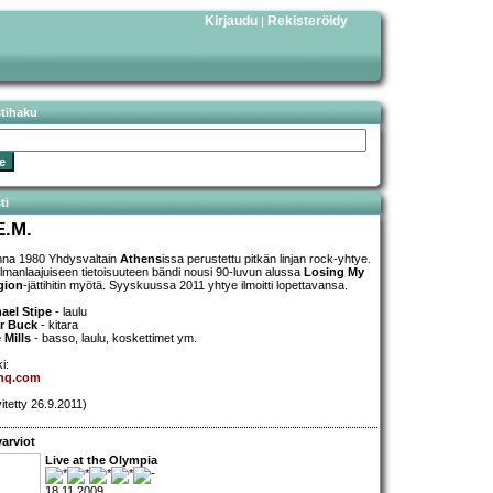
Kirjaudu
Rekisteröidy
|
stihaku
ti
E.M.
na 1980 Yhdysvaltain
Athens
issa perustettu pitkän linjan rock-yhtye.
lmanlaajuiseen tietoisuuteen bändi nousi 90-luvun alussa
Losing My
gion
-jättihitin myötä. Syyskuussa 2011 yhtye ilmoitti lopettavansa.
ael Stipe
- laulu
r Buck
- kitara
 Mills
- basso, laulu, koskettimet ym.
i:
hq.com
vitetty 26.9.2011)
arviot
Live at the Olympia
18.11.2009