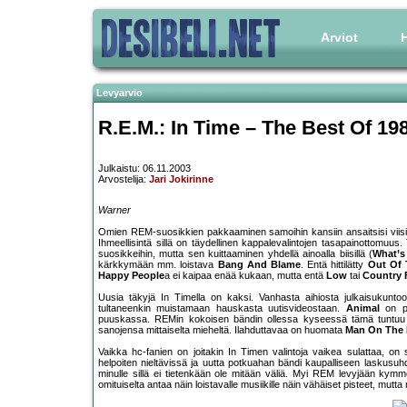
Arviot
H
Levyarvio
R.E.M.: In Time – The Best Of 19
Julkaistu: 06.11.2003
Arvostelija:
Jari Jokirinne
Warner
Omien REM-suosikkien pakkaaminen samoihin kansiin ansaitsisi viisi 
Ihmeellisintä sillä on täydellinen kappalevalintojen tasapainottomuus
suosikkeihin, mutta sen kuittaaminen yhdellä ainoalla biisillä (
What’s
kärkkymään mm. loistava
Bang And Blame
. Entä hittilätty
Out Of 
Happy People
a ei kaipaa enää kukaan, mutta entä
Low
tai
Country 
Uusia täkyjä In Timella on kaksi. Vanhasta aihiosta julkaisukunto
tultaneenkin muistamaan hauskasta uutisvideostaan.
Animal
on pu
puuskassa. REMin kokoisen bändin ollessa kyseessä tämä tuntuu
sanojensa mittaiselta mieheltä. Ilahduttavaa on huomata
Man On The
Vaikka hc-fanien on joitakin In Timen valintoja vaikea sulattaa, 
helpoiten nieltävissä ja uutta potkuahan bändi kaupalliseen laskusu
minulle sillä ei tietenkään ole mitään väliä. Myi REM levyjään kym
omituiselta antaa näin loistavalle musiikille näin vähäiset pisteet, mutt