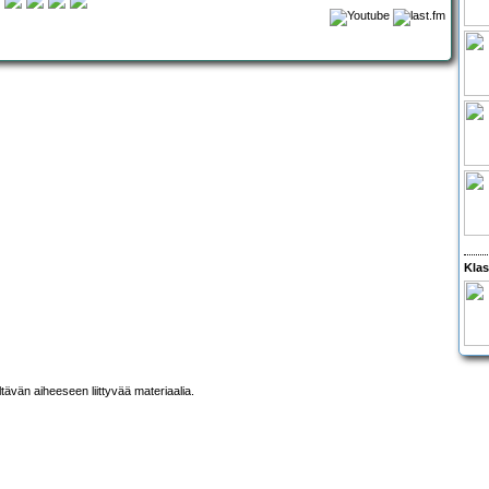
Klas
ltävän aiheeseen liittyvää materiaalia.