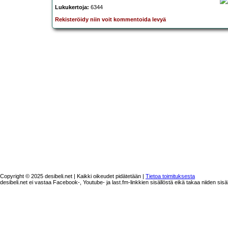
Lukukertoja:
6344
Rekisteröidy niin voit kommentoida levyä
Copyright © 2025 desibeli.net | Kaikki oikeudet pidätetään |
Tietoa toimituksesta
desibeli.net ei vastaa Facebook-, Youtube- ja last.fm-linkkien sisällöstä eikä takaa niiden sisä