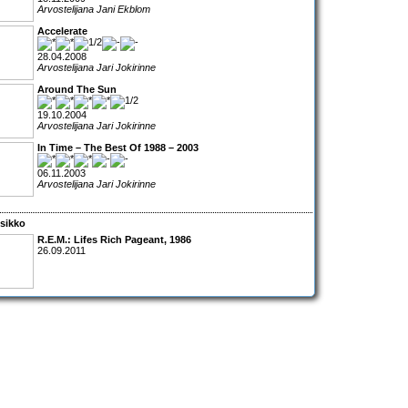
Arvostelijana Jani Ekblom
Accelerate
28.04.2008
Arvostelijana Jari Jokirinne
Around The Sun
19.10.2004
Arvostelijana Jari Jokirinne
In Time – The Best Of 1988 – 2003
06.11.2003
Arvostelijana Jari Jokirinne
sikko
R.E.M.: Lifes Rich Pageant
, 1986
26.09.2011