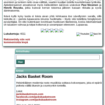
asenteen ja tunteen neito osaa välittää, saaden kuulijan todella kuuntelemaan lyriikoita.
Aplodeeraukset ansaitsevat myös kielisoitinten ääressä urakoivat
Pasi Nissinen
ja
Henrik Rousku
, jotka kutovat kerran toisensa jälkeen kasaan rikkaita ja syviä
äänimaisemia.
Ikävä kyllä kyky luoda ei loista aivan yhtä kirkkaana itse sävellysten saralla, sillä
kiekolta ei – parista lupaavasta iskusta huolimatta – löydy sitä todellista hengityksen
pysäyttäjää. En olisi kuitenkaan kovinkaan huolissani tilanteesta, koska biisimateriaali
on tasaisen vahvaa ja tolpat kolisevat jo useampaan otteeseen. Lupaavaa.
Lukukertoja:
4011
Rekisteröidy niin voit
kommentoida levyä
Artistihaku
Artisti
Jacks Basket Room
Helsinkiläinen modernia roots-musiikkia soittava kokoonpano, joka ei epäröi
poiketa välillä bluesin ja countrynkin tonteilla.
Linkit:
jacksbasketroom.com
facebook.com/jacksbasketroom
instagram.com/jacksbasketroom