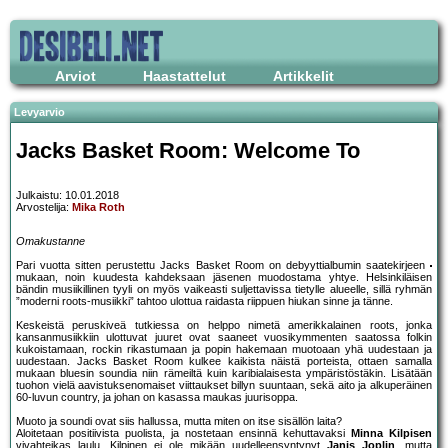
Arviot
Haastattelut
Artikkelit
Levyarvio
Jacks Basket Room: Welcome To
Julkaistu: 10.01.2018
Arvostelija:
Mika Roth
Omakustanne
Pari vuotta sitten perustettu Jacks Basket Room on debyyttialbumin saatekirjeen
mukaan, noin kuudesta kahdeksaan jäsenen muodostama yhtye. Helsinkiläisen
bändin musiikillinen tyyli on myös vaikeasti suljettavissa tietylle alueelle, sillä ryhmän
”moderni roots-musiikki” tahtoo ulottua raidasta riippuen hiukan sinne ja tänne.
Keskeistä peruskiveä tutkiessa on helppo nimetä amerikkalainen roots, jonka
kansanmusiikkiin ulottuvat juuret ovat saaneet vuosikymmenten saatossa folkin
kukoistamaan, rockin rikastumaan ja popin hakemaan muotoaan yhä uudestaan ja
uudestaan. Jacks Basket Room kulkee kaikista näistä porteista, ottaen samalla
mukaan bluesin soundia niin rämeiltä kuin karibialaisesta ympäristöstäkin. Lisätään
tuohon vielä aavistuksenomaiset viittaukset billyn suuntaan, sekä aito ja alkuperäinen
60-luvun country, ja johan on kasassa maukas juurisoppa.
Muoto ja soundi ovat siis hallussa, mutta miten on itse sisällön laita?
Aloitetaan positiivista puolista, ja nostetaan ensinnä kehuttavaksi
Minna Kilpisen
vivahteikas laulu. Kilpinen ei ole mikään uudelleensyntynyt
Janis Joplin
, mutta