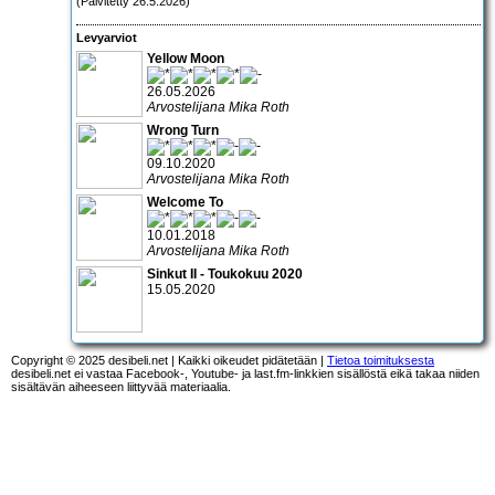
(Päivitetty 26.5.2026)
Levyarviot
Yellow Moon
26.05.2026
Arvostelijana Mika Roth
Wrong Turn
09.10.2020
Arvostelijana Mika Roth
Welcome To
10.01.2018
Arvostelijana Mika Roth
Sinkut II - Toukokuu 2020
15.05.2020
Copyright © 2025 desibeli.net | Kaikki oikeudet pidätetään |
Tietoa toimituksesta
desibeli.net ei vastaa Facebook-, Youtube- ja last.fm-linkkien sisällöstä eikä takaa niiden
sisältävän aiheeseen liittyvää materiaalia.