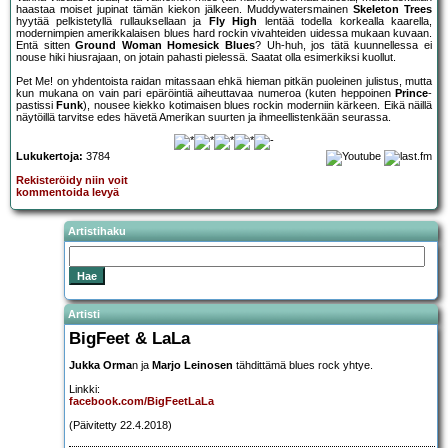
haastaa moiset jupinat tämän kiekon jälkeen. Muddywatersmainen
Skeleton Trees
hyytää pelkistetyllä rullauksellaan ja
Fly High
lentää todella korkealla kaarella,
modernimpien amerikkalaisen blues hard rockin vivahteiden uidessa mukaan kuvaan.
Entä sitten
Ground Woman Homesick Blues
? Uh-huh, jos tätä kuunnellessa ei
nouse hiki hiusrajaan, on jotain pahasti pielessä. Saatat olla esimerkiksi kuollut.
Pet Me! on yhdentoista raidan mitassaan ehkä hieman pitkän puoleinen julistus, mutta
kun mukana on vain pari epäröintiä aiheuttavaa numeroa (kuten heppoinen
Prince
-
pastissi
Funk
), nousee kiekko kotimaisen blues rockin moderniin kärkeen. Eikä näillä
näytöillä tarvitse edes hävetä Amerikan suurten ja ihmeellistenkään seurassa.
Lukukertoja:
3784
Rekisteröidy niin voit
kommentoida levyä
Artistihaku
Artisti
BigFeet & LaLa
Jukka Orma
n ja
Marjo Leinosen
tähdittämä blues rock yhtye.
Linkki:
facebook.com/BigFeetLaLa
(Päivitetty 22.4.2018)