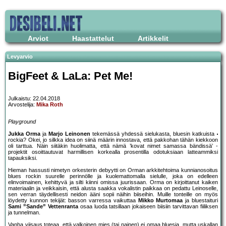
Arviot
Haastattelut
Artikkelit
Levyarvio
BigFeet & LaLa: Pet Me!
Julkaistu: 22.04.2018
Arvostelija:
Mika Roth
Playground
Jukka Orma
ja
Marjo Leinonen
tekemässä yhdessä sielukasta, bluesin katkuista
rockia? Okei, jo silkka idea on siinä määrin innostava, että pakkohan tähän kiekkoon
oli tarttua. Näin siitäkin huolimatta, että nämä ’kovat nimet samassa bändissä’ -
projektit osoittautuvat harmillisen korkealla prosentilla odotuksiaan latteammiksi
tapauksiksi.
Hieman hassusti nimetyn orkesterin debyytti on Orman arkkitehtoima kunnianosoitus
blues rockin suurelle perinnölle ja kuolemattomalla sielulle, joka on edelleen
elinvoimainen, kehittyvä ja silti kiinni omissa juurissaan. Orma on kirjoittanut kaiken
materiaalin ja veikkaisin, että alusta saakka vokalistin paikkaa on pedattu Leinoselle,
sen verran täydellisesti neidon ääni sopii näihin biiseihin. Muille tonteille on myös
löydetty kunnon tekijät: basson varressa vaikuttaa
Mikko Murtomaa
ja bluestaituri
Sami ”Sande” Vettenranta
osaa luoda tatsillaan jokaiseen biisiin tarvittavan fiiliksen
ja tunnelman.
Vanha viisaus toteaa, että valkoinen mies (tai nainen) ei omaa bluesia, mutta uskallan