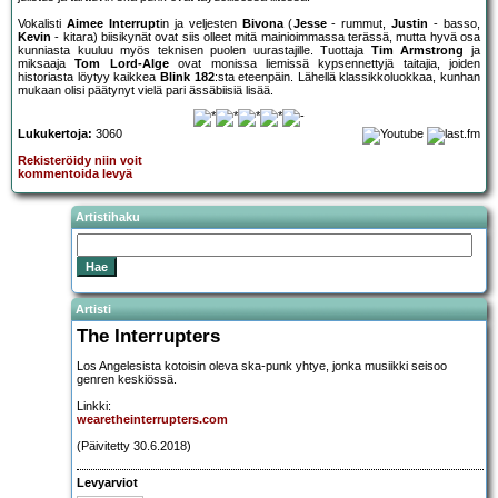
Vokalisti
Aimee Interrupt
in ja veljesten
Bivona
(
Jesse
- rummut,
Justin
- basso,
Kevin
- kitara) biisikynät ovat siis olleet mitä mainioimmassa terässä, mutta hyvä osa
kunniasta kuuluu myös teknisen puolen uurastajille. Tuottaja
Tim Armstrong
ja
miksaaja
Tom Lord-Alge
ovat monissa liemissä kypsennettyjä taitajia, joiden
historiasta löytyy kaikkea
Blink 182
:sta eteenpäin. Lähellä klassikkoluokkaa, kunhan
mukaan olisi päätynyt vielä pari ässäbiisiä lisää.
Lukukertoja:
3060
Rekisteröidy niin voit
kommentoida levyä
Artistihaku
Artisti
The Interrupters
Los Angelesista kotoisin oleva ska-punk yhtye, jonka musiikki seisoo
genren keskiössä.
Linkki:
wearetheinterrupters.com
(Päivitetty 30.6.2018)
Levyarviot