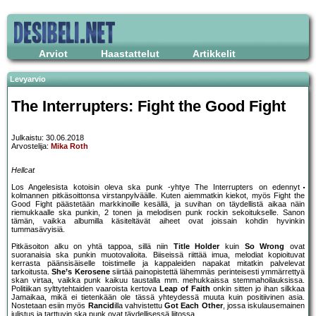
Arviot
Haastattelut
Artikkelit
Levyarvio
The Interrupters: Fight the Good Fight
Julkaistu: 30.06.2018
Arvostelija:
Mika Roth
Hellcat
Los Angelesista kotoisin oleva ska punk -yhtye The Interrupters on edennyt
kolmannen pitkäsoittonsa virstanpylväälle. Kuten aiemmatkin kiekot, myös Fight the
Good Fight päästetään markkinoille kesällä, ja suvihan on täydellistä aikaa näin
riemukkaalle ska punkin, 2 tonen ja melodisen punk rockin sekoitukselle. Sanon
tämän, vaikka albumilla käsiteltävät aiheet ovat joissain kohdin hyvinkin
tummasävyisiä.
Pitkäsoiton alku on yhtä tappoa, sillä niin
Title Holder
kuin
So Wrong
ovat
suoranaisia ska punkin muotovalioita. Biiseissä riittää imua, melodiat kopioituvat
kerrasta päänsisäiselle toistimelle ja kappaleiden napakat mitatkin palvelevat
tarkoitusta.
She’s Kerosene
siirtää painopistettä lähemmäs perinteisesti ymmärrettyä
skan virtaa, vaikka punk kaikuu taustalla mm. mehukkaissa stemmahoilauksissa.
Politiikan sylttytehtaiden vaaroista kertova
Leap of Faith
onkin sitten jo ihan silkkaa
Jamaikaa, mikä ei tietenkään ole tässä yhteydessä muuta kuin positiivinen asia.
Nostetaan esiin myös
Rancid
illa vahvistettu
Got Each Other
, jossa iskulausemainen
julistus ja tarttuvin ska punk ovat täydellisessä liitossa.