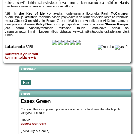
kuinka selviä jotkin rajanylitykset ovat, mutta kokonaisuutena näkisin Hardly
Electronicin enemmänkin omana kuin lainattuna.
Näin
In the Key of Me
voi availla huolettomana ikkunoita
Paul McCartney
n
huoneissa ja
Waikiki
n rannoilla ollaan psykedeelisen kuusarirockin keveillä rannoilla,
mutta äänessä on silti vain Essex Green. Mainitaan nyt erikseen vielä bossanovan
loungessa chillaileva
Patsy Desmond
ja napsakasti kiekon avaava
Sloane Ranger
,
jolla päälle vuosikymmenen mittaisen tauon katkaiseva bändi soi
vastustamattomimmin. Luojan kiitos tällaista kevyttä päiväpoppia uskalletaan vielä
luoda.
Lukukertoja:
3058
Rekisteröidy niin voit
kommentoida levyä
Artistihaku
Artisti
Essex Green
Yhdysvaltalainen power popin ja klassisen rockin huolettomilla liepeillä
viihtyvä orkesteri.
Linkki:
essexgreen.com
(Päivitetty 5.7.2018)