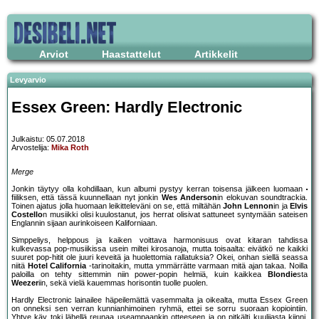
Arviot
Haastattelut
Artikkelit
Levyarvio
Essex Green: Hardly Electronic
Julkaistu: 05.07.2018
Arvostelija:
Mika Roth
Merge
Jonkin täytyy olla kohdillaan, kun albumi pystyy kerran toisensa jälkeen luomaan
fiiliksen, että tässä kuunnellaan nyt jonkin
Wes Anderson
in elokuvan soundtrackia.
Toinen ajatus jolla huomaan leikitteleväni on se, että miltähän
John Lennon
in ja
Elvis
Costello
n musiikki olisi kuulostanut, jos herrat olisivat sattuneet syntymään sateisen
Englannin sijaan aurinkoiseen Kaliforniaan.
Simppeliys, helppous ja kaiken voittava harmonisuus ovat kitaran tahdissa
kulkevassa pop-musiikissa usein miltei kirosanoja, mutta toisaalta: eivätkö ne kaikki
suuret pop-hitit ole juuri keveitä ja huolettomia rallatuksia? Okei, onhan siellä seassa
niitä
Hotel California
-tarinoitakin, mutta ymmärrätte varmaan mitä ajan takaa. Noilla
paloilla on tehty sittemmin niin power-popin helmiä, kuin kaikkea
Blondie
sta
Weezer
iin, sekä vielä kauemmas horisontin tuolle puolen.
Hardly Electronic lainailee häpeilemättä vasemmalta ja oikealta, mutta Essex Green
on onneksi sen verran kunnianhimoinen ryhmä, ettei se sorru suoraan kopiointiin.
Yhtye käy toki lähellä reunaa useampaankin otteeseen ja on pitkälti kuulijasta kiinni,