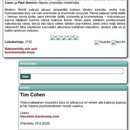
Cave
n ja
Paul Simon
in hilpeän yhteisillan hedelmältä.
Modern World vaikutti alkuun simppeliltä kolmen tähden kiekolta, mutta kuin
huomaamatta levy sai vain enemmän ja enemmän syvyyttä. Pienet palaset siellä täällä
– hieman torvia tuolla, pieni kiertotie täällä, koristeita ja krumelunkeja – kokonaisuus
kasvoi hiljalleen korkoa näistä kaikista lisistä. Ilman paria edelleen puoliosumalta
vaikuttavaa raitaa, tässä olisi täysi viiden tähden pop-kiekko, joten onko neljä tähteä
riittävästi? Aika näyttänee kasvaako albumista todellinen klassikko, ainakin sillä on jo
kaikki ainekset moiseen.
Lukukertoja:
2742
Rekisteröidy niin voit
kommentoida levyä
Artistihaku
Artisti
Tim Cohen
Yhdysvaltalainen muusikko joka on julkaissut eri nimien alla kaikkea popista
ja hip hopista psykedeeliseen rockiin saakka.
Linkki:
timcohen.bandcamp.com
(Päivitetty 29.9.2018)