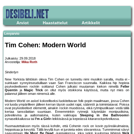
Arviot
Haastattelut
Artikkelit
Levyarvio
Tim Cohen: Modern World
Julkaistu: 29.09.2018
Arvostelija:
Mika Roth
Sinderlyn
New Yorkista lähtöisin oleva Tim Cohen on tunnettu nimi musiikin saralla, mutta ei
suinkaan synnyinseuduillaan vaan San Franciscon suunnalla. Kaikkea hip hopista
psykedeeliseen rockiin soittanut Cohen julkaisi muutaman kiekon nimellä
Feller
Quentin
ja
Magic Trick
on ollut myös otsikkona käytössä, mutta nyt mies on
palannut jälleen oman nimensä alle.
Modern World on askel kokeelliseksi luokiteltavan folk-popin maailmaan, jossa Cohen
voi luoda ympärilleen jälleen kerran täysin uudet rajat, säännöt ja toimintatavat. Poissa
ovat psykedeeliset elementit, ainakin rockin muodossa, eikä rytmipuolikaan vedä tällä
kertaa tanssilattian suuntaan. Ennemminkin rytmejä käytetään monipuolisina,
polveilevina ja aaltomaisina, kuten vaikkapa
Sleeping in the Bathroom
in
synaseikkailussa tai
I’m a Girl
in leikkisässä ja kepeässä kitararockpolveilussa.
Huomautettakoon myös tässä kohdin, että Cohenin rock on kovin pyöreäkulmaista,
heppoisaa ja kevyttä. Tällä levyllä kun ei juroteta edes slovareissa. Tummimmat sävyt
saavutetaan
He Must Be Dead
-kappaleessa, joka sekin kuulostaa lähinnä
Nick