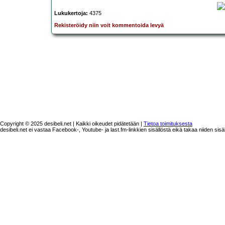
Lukukertoja:
4375
Rekisteröidy niin voit kommentoida levyä
Copyright © 2025 desibeli.net | Kaikki oikeudet pidätetään |
Tietoa toimituksesta
desibeli.net ei vastaa Facebook-, Youtube- ja last.fm-linkkien sisällöstä eikä takaa niiden sisä