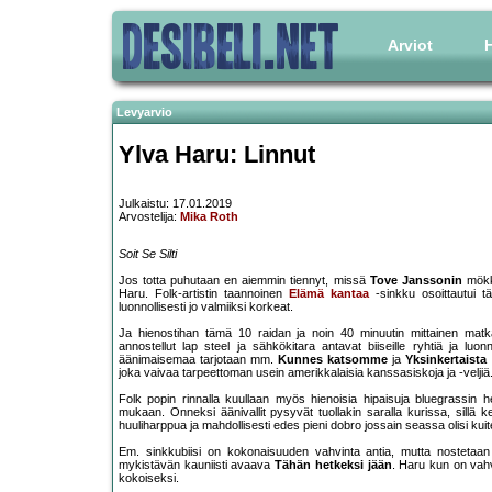
Arviot
H
Levyarvio
Ylva Haru: Linnut
Julkaistu: 17.01.2019
Arvostelija:
Mika Roth
Soit Se Silti
Jos totta puhutaan en aiemmin tiennyt, missä
Tove Janssonin
mökki
Haru. Folk-artistin taannoinen
Elämä kantaa
-sinkku osoittautui tä
luonnollisesti jo valmiiksi korkeat.
Ja hienostihan tämä 10 raidan ja noin 40 minuutin mittainen matk
annostellut lap steel ja sähkökitara antavat biiseille ryhtiä ja l
äänimaisemaa tarjotaan mm.
Kunnes katsomme
ja
Yksinkertaista
joka vaivaa tarpeettoman usein amerikkalaisia kanssasiskoja ja -veljiä
Folk popin rinnalla kuullaan myös hienoisia hipaisuja bluegrassin 
mukaan. Onneksi äänivallit pysyvät tuollakin saralla kurissa, sillä 
huuliharppua ja mahdollisesti edes pieni dobro jossain seassa olisi 
Em. sinkkubiisi on kokonaisuuden vahvinta antia, mutta nostetaan
mykistävän kauniisti avaava
Tähän hetkeksi jään
. Haru kun on vah
kokoiseksi.