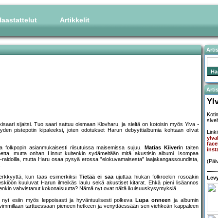
aastattelut
Artikkelit
Arti
Artis
Yl
Koti
sivel
saari sijaitsi. Tuo saari sattuu olemaan Klovharu, ja sieltä on kotoisin myös Ylva
yden pistepotin kipaleeksi, joten odotukset Harun debyyttialbumia kohtaan olivat
Linki
ylva
fac
a folkpopin asianmukaisesti riisutuissa maisemissa sujuu.
Matias Kiiveri
n taiten
ins
uonnetta, mutta onhan Linnut kuitenkin sydämeltään mitä akustisin albumi. Isompaa
-raidoilla, mutta Haru osaa pysyä erossa ”elokuvamaisesta” laajakangassoundista,
(Päi
.
herkkyyttä, kun taas esimerkiksi
Tietää ei saa
ujuttaa hiukan folkrockin rosoakin
Levy
keskiöön kuuluvat Harun ilmeikäs laulu sekä akustiset kitarat. Ehkä pieni lisäannos
kuitenkin vahvistanut kokonaisuutta? Nämä nyt ovat näitä ikuisuuskysymyksiä…
 nyt esiin myös leppoisasti ja hyväntuulisesti polkeva
Lupa onneen
ja albumin
vimmillaan tarttuessaan pieneen hetkeen ja venyttäessään sen viehkeän kappaleen