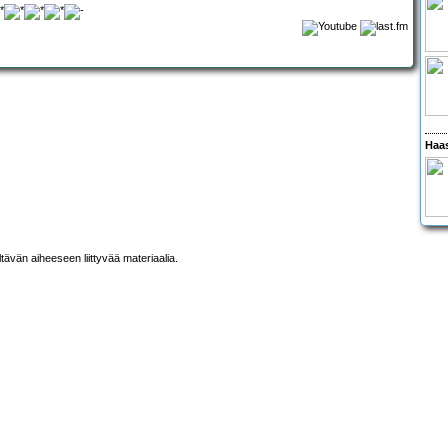
Haas
ltävän aiheeseen liittyvää materiaalia.