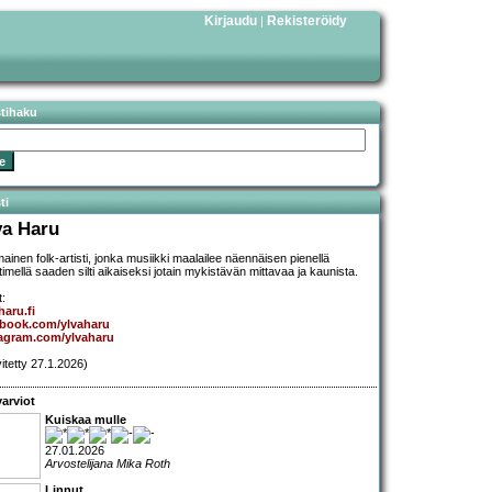
Kirjaudu
Rekisteröidy
|
stihaku
ti
va Haru
mainen folk-artisti, jonka musiikki maalailee näennäisen pienellä
timellä saaden silti aikaiseksi jotain mykistävän mittavaa ja kaunista.
t:
haru.fi
ebook.com/ylvaharu
tagram.com/ylvaharu
vitetty 27.1.2026)
arviot
Kuiskaa mulle
27.01.2026
Arvostelijana Mika Roth
Linnut