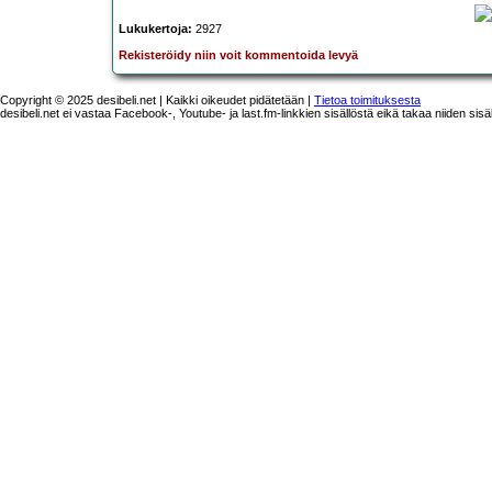
Lukukertoja:
2927
Rekisteröidy niin voit kommentoida levyä
Copyright © 2025 desibeli.net | Kaikki oikeudet pidätetään |
Tietoa toimituksesta
desibeli.net ei vastaa Facebook-, Youtube- ja last.fm-linkkien sisällöstä eikä takaa niiden sisä