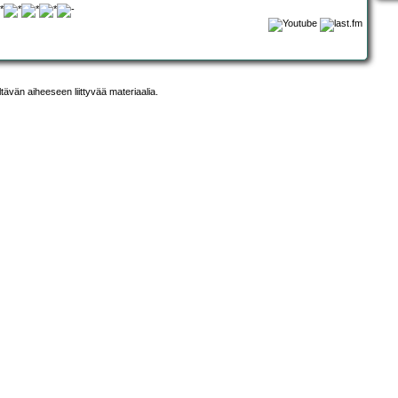
ltävän aiheeseen liittyvää materiaalia.