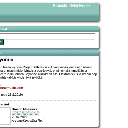
Kirjaudu
Rekisteröidy
|
stihaku
ti
yonne
n takaa löytyvä
Roger Sellers
on kuluvan vuosikymmenen aikana
aissut nipun mielenkiintoisia pop-levyjä, ensin omalla nimellään ja
esta 2016 lähtien Bayonne-nimikkeen alla. Elektronisuus ja dream pop
niitä kaikkia yhdistäviä tekijöitä.
i:
onnemusic.com
vitetty 25.2.2019)
arviot
Drastic Measures
25.02.2019
Arvostelijana Mika Roth