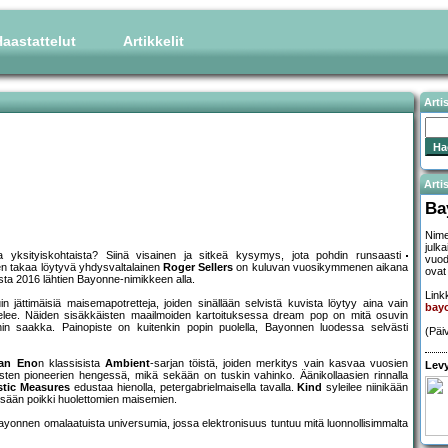
aastattelut
Artikkelit
Arti
Artis
Ba
Nime
julk
a yksityiskohtaista? Siinä visainen ja sitkeä kysymys, jota pohdin runsaasti
vuod
en takaa löytyvä yhdysvaltalainen
Roger Sellers
on kuluvan vuosikymmenen aikana
ovat 
desta 2016 lähtien Bayonne-nimikkeen alla.
Linkk
 jättimäisiä maisemapotretteja, joiden sinällään selvistä kuvista löytyy aina vain
bay
elee. Näiden sisäkkäisten maailmoiden kartoituksessa dream pop on mitä osuvin
oihin saakka. Painopiste on kuitenkin popin puolella, Bayonnen luodessa selvästi
(Päi
ian Eno
n klassisista
Ambient
-sarjan töistä, joiden merkitys vain kasvaa vuosien
Levy
sten pioneerien hengessä, mikä sekään on tuskin vahinko. Äänikollaasien rinnalla
stic Measures
edustaa hienolla, petergabrielmaisella tavalla.
Kind
syleilee niinikään
ssään poikki huolettomien maisemien.
Bayonnen omalaatuista universumia, jossa elektronisuus tuntuu mitä luonnollisimmalta