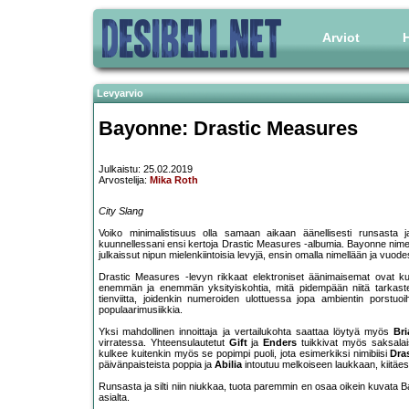
Arviot
H
Levyarvio
Bayonne: Drastic Measures
Julkaistu: 25.02.2019
Arvostelija:
Mika Roth
City Slang
Voiko minimalistisuus olla samaan aikaan äänellisesti runsasta j
kuunnellessani ensi kertoja Drastic Measures -albumia. Bayonne nim
julkaissut nipun mielenkiintoisia levyjä, ensin omalla nimellään ja vuo
Drastic Measures -levyn rikkaat elektroniset äänimaisemat ovat kuin
enemmän ja enemmän yksityiskohtia, mitä pidempään niitä tarkast
tienviitta, joidenkin numeroiden ulottuessa jopa ambientin porstu
populaarimusiikkia.
Yksi mahdollinen innoittaja ja vertailukohta saattaa löytyä myös
Br
virratessa. Yhteensulautetut
Gift
ja
Enders
tuikkivat myös saksalai
kulkee kuitenkin myös se popimpi puoli, jota esimerkiksi nimibiisi
Dra
päivänpaisteista poppia ja
Abilia
intoutuu melkoiseen laukkaan, kiitäe
Runsasta ja silti niin niukkaa, tuota paremmin en osaa oikein kuvata 
asialta.